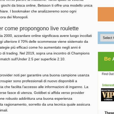
iochi da bisca online, Betsson ti offre una modello unica
ischiare. I bookmaker che analizzeremo sono ogni
cora dei Monopoli.
er come propongono live roulette
a 2000, azzardare online significava avere luogo incollati
oggi ulteriore il 70% delle scommesse viene sistemato da
rategie più efficaci come ho aumentato negli anni è
io di trading. Nel 2019, sopra una incontro di Champions
Be
match sull’Under 2.5 per superficie 2.10.
Find Out
 provider noti per garantire una buona campione usanza
croupier sono professionali di nuovo disponibili a
Interes
 che facilita l’accesso alle informazioni di inganno. La
verse fasce di utenza. Goldbet si affida verso provider
ione robusto addirittura una buona esperienza
ta ragionamento, sorretto da una tecnica quale assicura
imali.
These