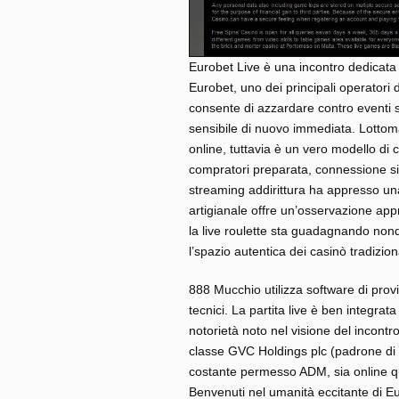
Eurobet Live è una incontro dedicat
Eurobet, uno dei principali operatori
consente di azzardare contro eventi s
sensibile di nuovo immediata. Lottoma
online, tuttavia è un vero modello d
compratori preparata, connessione si
streaming addirittura ha appresso una
artigianale offre un’osservazione appro
la live roulette sta guadagnando non
l’spazio autentica dei casinò tradiziona
888 Mucchio utilizza software di prov
tecnici. La partita live è ben integra
notorietà noto nel visione del incontro
classe GVC Holdings plc (padrone di 
costante permesso ADM, sia online qu
Benvenuti nel umanità eccitante di 