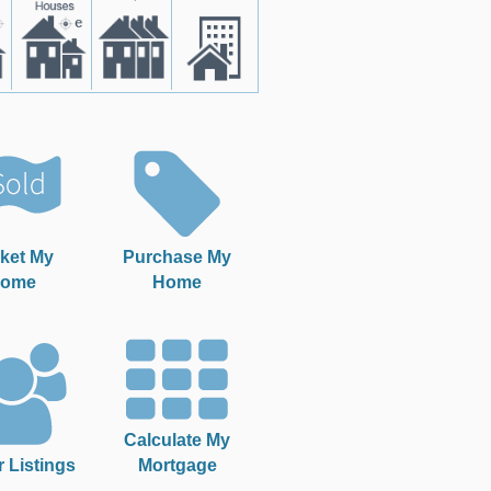
ket My
Purchase My
ome
Home
Calculate My
r Listings
Mortgage