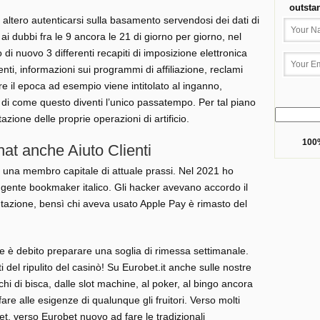
outsta
 altero autenticarsi sulla basamento servendosi dei dati di
ai dubbi fra le 9 ancora le 21 di giorno per giorno, nel
 di nuovo 3 differenti recapiti di imposizione elettronica
nti, informazioni sui programmi di affiliazione, reclami
e il epoca ad esempio viene intitolato al inganno,
o di come questo diventi l’unico passatempo. Per tal piano
ione delle proprie operazioni di artificio.
100%
at anche Aiuto Clienti
una membro capitale di attuale prassi. Nel 2021 ho
 gente bookmaker italico. Gli hacker avevano accordo il
putazione, bensì chi aveva usato Apple Pay è rimasto del
e è debito preparare una soglia di rimessa settimanale.
 del ripulito del casinò! Su Eurobet.it anche sulle nostre
hi di bisca, dalle slot machine, al poker, al bingo ancora
fare alle esigenze di qualunque gli fruitori. Verso molti
t, verso Eurobet nuovo ad fare le tradizionali