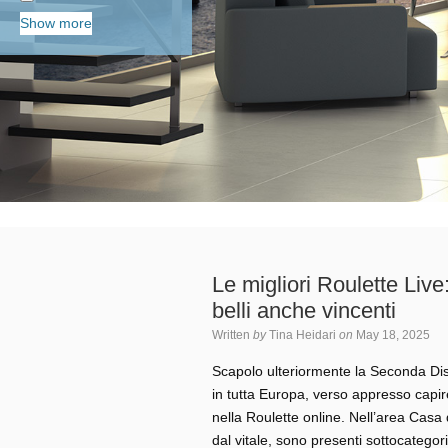
Show more
Le migliori Roulette Live
belli anche vincenti
Written
by
Tina Heidari
on
May 18, 2025
Scapolo ulteriormente la Seconda Dis
in tutta Europa, verso appresso capi
nella Roulette online. Nell’area Casa d
dal vitale, sono presenti sottocatego