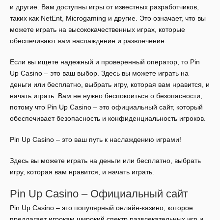
и другие. Вам доступны игры от известных разработчиков,
таких как NetEnt, Microgaming и другие. Это означает, что вы
можете играть на высококачественных играх, которые
обеспечивают вам наслаждение и развлечение.
Если вы ищете надежный и проверенный оператор, то Pin
Up Casino – это ваш выбор. Здесь вы можете играть на
деньги или бесплатно, выбрать игру, которая вам нравится, и
начать играть. Вам не нужно беспокоиться о безопасности,
потому что Pin Up Casino – это официальный сайт, который
обеспечивает безопасность и конфиденциальность игроков.
Pin Up Casino – это ваш путь к наслаждению играми!
Здесь вы можете играть на деньги или бесплатно, выбрать
игру, которая вам нравится, и начать играть.
Pin Up Casino – Официальный сайт
Pin Up Casino – это популярный онлайн-казино, которое
предлагает игрокам широкий спектр развлекательных игр и