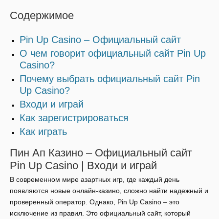
Содержимое
Pin Up Casino – Официальный сайт
О чем говорит официальный сайт Pin Up
Casino?
Почему выбрать официальный сайт Pin
Up Casino?
Входи и играй
Как зарегистрироваться
Как играть
Пин Ап Казино – Официальный сайт
Pin Up Casino | Входи и играй
В современном мире азартных игр, где каждый день
появляются новые онлайн-казино, сложно найти надежный и
проверенный оператор. Однако, Pin Up Casino – это
исключение из правил. Это официальный сайт, который