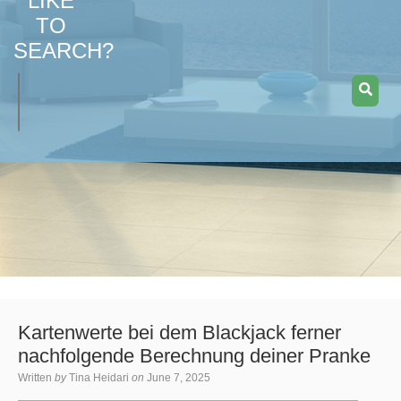
LIKE
TO
SEARCH?
Kartenwerte bei dem Blackjack ferner
nachfolgende Berechnung deiner Pranke
Written
by
Tina Heidari
on
June 7, 2025