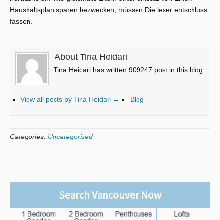
Haushaltsplan sparen bezwecken, müssen Die leser entschluss
fassen.
About Tina Heidari
Tina Heidari has written 909247 post in this blog.
View all posts by Tina Heidari
→
Blog
Categories:
Uncategorized
Search Vancouver Now