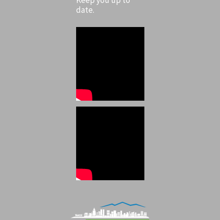
date.