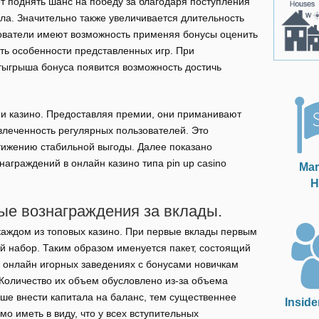
т поднять шанс на победу за благодаря поступления
ла. Значительно также увеличивается длительность
зователи имеют возможность применяя бонусы оценить
ть особенности представленных игр. При
отыгрыша бонуса появится возможность достичь
и казино. Предоставляя премии, они приманивают
влеченность регулярных пользователей. Это
стижению стабильной выгоды. Далее показано
аграждений в онлайн казино типа pin up casino
Mar
H
ые вознаграждения за вклады.
 каждом из топовых казино. При первые вклады первым
й набор. Таким образом именуется пакет, состоящий
х онлайн игорных заведениях с бонусами новичкам
 Количество их объем обусловлено из-за объема
ьше внести капитала на баланс, тем существеннее
Inside
о иметь в виду, что у всех вступительных