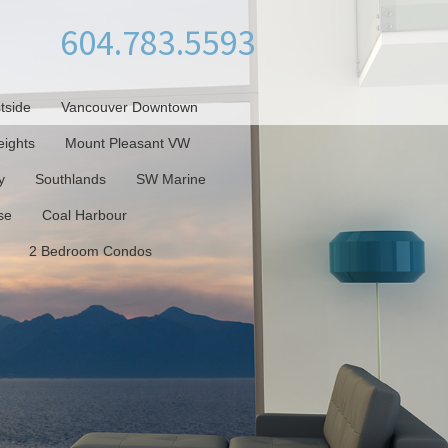
604.783.5593
tside
Vancouver Downtown
ights
Mount Pleasant VW
y
Southlands
SW Marine
se
Coal Harbour
2 Bedroom Condos