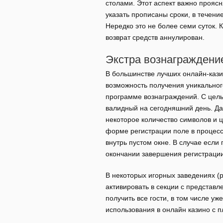
столами. Этот аспект важно прояс
указать прописаны сроки, в течени
Нередко это не более семи суток. 
возврат средств аннулирован.
Экстра вознаграждени
В большинстве лучших онлайн-кази
возможность получения уникальног
программе вознаграждений. С целью
валидный на сегодняшний день. Да
некоторое количество символов и 
форме регистрации поле в процесс
внутрь пустом окне. В случае если
окончании завершения регистраци
В некоторых игорных заведениях (p
активировать в секции с представл
получить все гости, в том числе у
использования в онлайн казино с