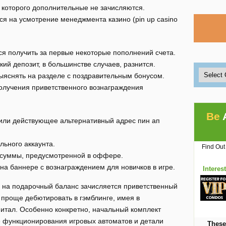
 которого дополнительные не зачисляются.
я на усмотрение менеджмента казино (pin up casino
ся получить за первые некоторые пополнений счета.
ий депозит, в большинстве случаев, разнится.
ыяснять на разделе с поздравительным бонусом.
олучения приветственного вознаграждения
Be
или действующее альтернативный адрес пин ап
льного аккаунта.
Find Out
 суммы, предусмотренной в оффере.
на баннере с вознаграждением для новичков в игре.
Interes
 на подарочный баланс зачисляется приветственный
 проще дебютировать в гэмблинге, имея в
итал. Особенно конкретно, начальный комплект
 функционирования игровых автоматов и детали
These