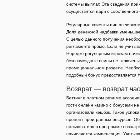
системы выплат. Эта сведения прин
осуществятся пари с собственного 
Регулярные клиенты пин ап зеркало
Доля денежной надбавки уменьшает
С целью данного получения необхо
регламенте промо. Если не учитыва
Нередко регулярным игрокам начи
безвозмездные спины не включены
промоциональном разделе. Необход
подобный бонус предоставляется т
Возврат — возврат час
Беттинг в платном режиме ассоци
гости онлайн казино с бонусами н
организовали кешбэк. Такое успо
процент проигранных ресурсов. Обы
пользователя в программе вознагра
начисляется компенсация. Учитыва