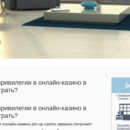
ривилегии в онлайн-казино в
S
грать?
ривилегии в онлайн-казино в
грать?
 онлайн-казино pin-up casino зеркало получают