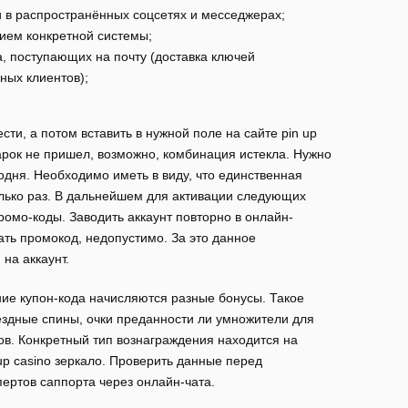
 в распространённых соцсетях и месседжерах;
ием конкретной системы;
, поступающих на почту (доставка ключей
ных клиентов);
и, а потом вставить в нужной поле на сайте pin up
дарок не пришел, возможно, комбинация истекла. Нужно
одня. Необходимо иметь в виду, что единственная
лько раз. В дальнейшем для активации следующих
ромо-коды. Заводить аккаунт повторно в онлайн-
ать промокод, недопустимо. За это данное
на аккаунт.
ие купон-кода начисляются разные бонусы. Такое
ездные спины, очки преданности ли умножители для
в. Конкретный тип вознаграждения находится на
up casino зеркало. Проверить данные перед
ртов саппорта через онлайн-чата.