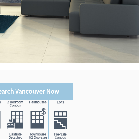
earch Vancouver Now