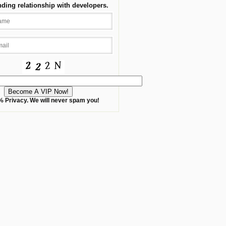
nding relationship with developers.
 Privacy. We will never spam you!