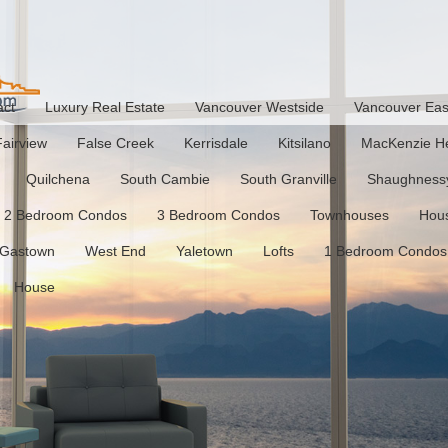
act
Luxury Real Estate
Vancouver Westside
Vancouver Eas
Fairview
False Creek
Kerrisdale
Kitsilano
MacKenzie He
Quilchena
South Cambie
South Granville
Shaughness
2 Bedroom Condos
3 Bedroom Condos
Townhouses
Hou
Gastown
West End
Yaletown
Lofts
1 Bedroom Condos
House