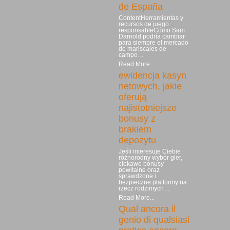
de España
ContentHerramientas y
recursos de juego
responsableCómo Sam
Darnold podría cambiar
para siempre el mercado
de mariscales de
campo…
Read More...
ewidencja kasyn
netowych, jakie
oferują
najistotniejsze
bonusy z
brakiem
depozytu
Jeśli interesuje Ciebie
różnorodny wybór gier,
ciekawe bonusy
powitalne oraz
sprawdzone i
bezpieczne platformy na
rzecz rodzimych…
Read More...
Qual ancora il
genio di qualsiasi