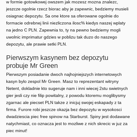
w formie gotowkowej owszem jak mozesz mozna znalezc,
jeszcze ogolnie rzecz biorac aby je zapewnic, bedziemy musieli
osiagnac depozytu. Sa one ktore sa oferowane ogolnie do
formacie odrebnej linii niezliczona ilosc% kiedys naszej wplaty
na jedno C PLN. Zapewnia to, ty na pewno bedziemy mogli
uwolnic imprimatur gdzies w poblizu tak duzo do naszego
depozytu, ale prawie setki PLN.
Pierwszym kasynem bez depozytu
probuje Mr Green
Pierwszym posiadanie dwoch najhojniejszych internetowych
kasyn bylo zespol Mr Green. Masz to reprezentant witryny
Netent, dokladnie kto sugeruje nam i inni wiecej 2stu swietnych
gier jesli czy nie filip powitalny, z powodu ktoremu moglibysmy
zgarnac ale piecset PLN takze z inicjuj swojej eskapady z ta
firma. Furore robi jeszcze okazja bez depozytu w wysokosci
dwadziescia piec free spinow na Starburst. Spiny jest dodawane
natychmiast, co oznacza jest to mozliwe z nich skrecic w juz za
piec minut!