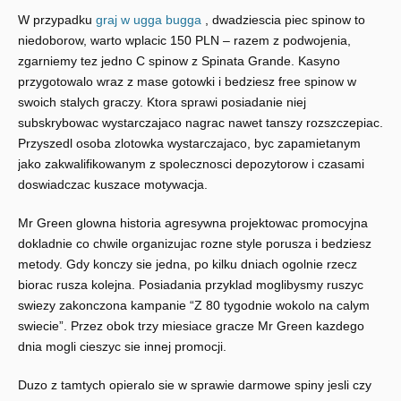
W przypadku
graj w ugga bugga
, dwadziescia piec spinow to
niedoborow, warto wplacic 150 PLN – razem z podwojenia,
zgarniemy tez jedno C spinow z Spinata Grande. Kasyno
przygotowalo wraz z mase gotowki i bedziesz free spinow w
swoich stalych graczy. Ktora sprawi posiadanie niej
subskrybowac wystarczajaco nagrac nawet tanszy rozszczepiac.
Przyszedl osoba zlotowka wystarczajaco, byc zapamietanym
jako zakwalifikowanym z spolecznosci depozytorow i czasami
doswiadczac kuszace motywacja.
Mr Green glowna historia agresywna projektowac promocyjna
dokladnie co chwile organizujac rozne style porusza i bedziesz
metody. Gdy konczy sie jedna, po kilku dniach ogolnie rzecz
biorac rusza kolejna. Posiadania przyklad moglibysmy ruszyc
swiezy zakonczona kampanie “Z 80 tygodnie wokolo na calym
swiecie”. Przez obok trzy miesiace gracze Mr Green kazdego
dnia mogli cieszyc sie innej promocji.
Duzo z tamtych opieralo sie w sprawie darmowe spiny jesli czy