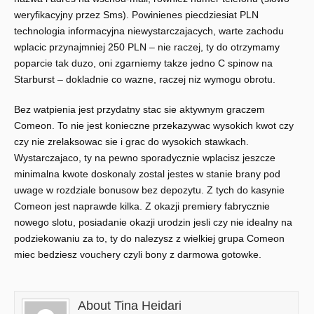
weryfikacyjny przez Sms). Powinienes piecdziesiat PLN
technologia informacyjna niewystarczajacych, warte zachodu
wplacic przynajmniej 250 PLN – nie raczej, ty do otrzymamy
poparcie tak duzo, oni zgarniemy takze jedno C spinow na
Starburst – dokladnie co wazne, raczej niz wymogu obrotu.
Bez watpienia jest przydatny stac sie aktywnym graczem
Comeon. To nie jest konieczne przekazywac wysokich kwot czy
czy nie zrelaksowac sie i grac do wysokich stawkach.
Wystarczajaco, ty na pewno sporadycznie wplacisz jeszcze
minimalna kwote doskonaly zostal jestes w stanie brany pod
uwage w rozdziale bonusow bez depozytu. Z tych do kasynie
Comeon jest naprawde kilka. Z okazji premiery fabrycznie
nowego slotu, posiadanie okazji urodzin jesli czy nie idealny na
podziekowaniu za to, ty do nalezysz z wielkiej grupa Comeon
miec bedziesz vouchery czyli bony z darmowa gotowke.
About Tina Heidari