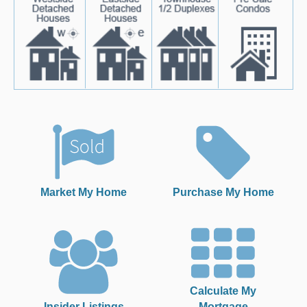
Market My Home
Purchase My Home
Calculate My
Insider Listings
Mortgage