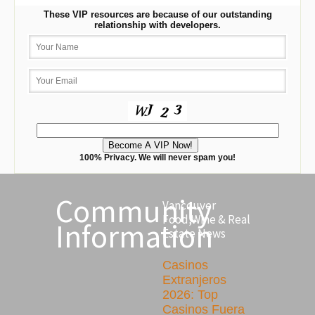
These VIP resources are because of our outstanding
relationship with developers.
100% Privacy. We will never spam you!
Community
Vancouver
Food,Wine & Real
Information
Estate News
Casinos
Extranjeros
2026: Top
Casinos Fuera