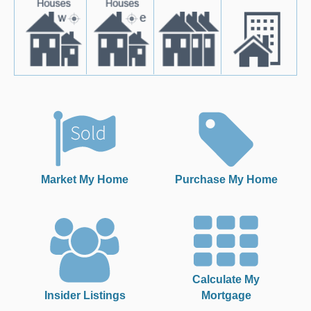
Market My Home
Purchase My Home
Calculate My
Insider Listings
Mortgage