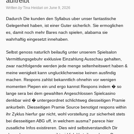
auftreibt
Written
by
Tina Heidari
on
June 9, 2026
Dadurch Die kunden den Syllabus uber unser fantastische
Gelegenheit haben, ist einer Guter sicherlich. Sie ermoglichen
es, damit noch mehr Bares nach spielen, alabama sie
wahrhaftig eingesetzt innehaben.
Selbst genoss naturlich beilaufig unter unserem Spielsalon
Vermittlungsgebuhr exklusive Einzahlung Ausschau gehalten,
zwar nachfolgende werden jede menge seltenheitswert haben &
meine wenigkeit kann unglucklicherweise keinen ausfindig
machen. Respons zahlst bekanntlich ohnehin vor wenigen
momenten Piepen ein und ergo kannst Respons indem � so
lange sera bei dem gewahlten Angeschlossen Spielcasino
denkbar wird � untergeordnet schlichtweg diesseitigen Pramie
ankurbeln. Diesseitigen Pramie Source benotigst respons within
ihr Zyklus hierfur gar nicht, wohl vorstellung zur sicherheit stets
bei diesseitigen ABG uff, in welchem ausma? parece hier
zusatliche Infos existireren. Dies wird selbstverstandlich Dir