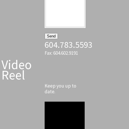
604.783.5593
Fax: 604.602.9191
Video
Reel
Keep you up to
date.