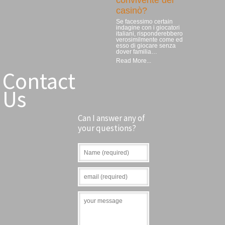
convivente dei
casinò?
Se facessimo certain
indagine con i giocatori
italiani, risponderebbero
verosimilmente come ed
esso di giocare senza
dover familia…
Read More...
Contact
Us
Can I answer any of
your questions?