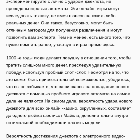
экспериментируйте с лично с ударом джекпота, не
проведены игровые автоматы. Эти онлайн -игры могут
исследовать технику, не имея шансов на каких -либо
реальных денег. Они также, безусловно, могут быть
отличным методом для получения развлечения и могут
позволить вам эксперта. Тем не менее, есть много того, что
нужно помнить ранее, участвуя в играх прямо здесь.
1000 -е годы люди делают ловушку в отношении того, чтобы
тратить слишком много денег, преследуя удивительную
победу, используя пробный слот -слот. Несмотря на то, что
это может быть привлекательной возможностью, убедитесь,
что вы не забываете, что ваши шансы на попадание нового
джекпота с помощью пробного игрового автомата на самом
деле не являются.На самом деле, вероятность удара нового
джекпота для всех онлайн -казино, округленных, составляет
до одного дюйма шестисот Майкла, дополнительно внутри
оптимальной необходимости платить модели.
Вероятность достижения джекпота с электронного видео-