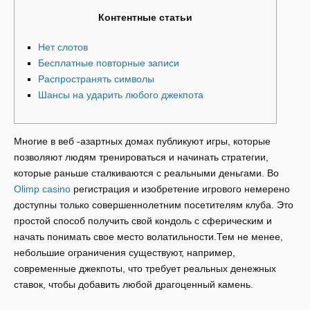
Контентные статьи
Нет слотов
Бесплатные повторные записи
Распространять символы
Шансы на ударить любого джекпота
Многие в веб -азартных домах публикуют игры, которые
позволяют людям тренироваться и начинать стратегии,
которые раньше сталкиваются с реальными деньгами. Во
Olimp casino
регистрация и изобретение игрового немерено
доступны только совершеннолетним посетителям клуба.
Это
простой способ получить свой кондоль с сферическим и
начать понимать свое место волатильности.Тем не менее,
небольшие ограничения существуют, например,
современные джекпоты, что требует реальных денежных
ставок, чтобы добавить любой драгоценный камень.