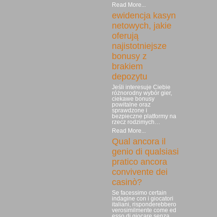
Read More...
ewidencja kasyn
netowych, jakie
oferują
najistotniejsze
bonusy z
brakiem
depozytu
Jeśli interesuje Ciebie
różnorodny wybór gier,
ciekawe bonusy
powitalne oraz
sprawdzone i
bezpieczne platformy na
rzecz rodzimych…
Read More...
Qual ancora il
genio di qualsiasi
pratico ancora
convivente dei
casinò?
Se facessimo certain
indagine con i giocatori
italiani, risponderebbero
verosimilmente come ed
esso di giocare senza