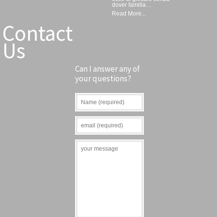
dover familia…
Read More...
Contact
Us
Can I answer any of
your questions?