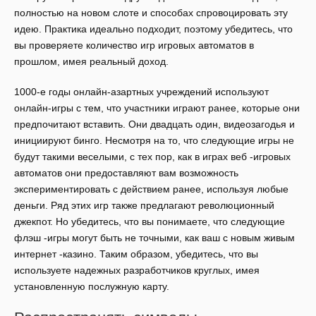
полностью на новом слоте и способах спровоцировать эту
идею. Практика идеально подходит, поэтому убедитесь, что
вы проверяете количество игр игровых автоматов в
прошлом, имея реальный доход.
1000-е годы онлайн-азартных учреждений используют
онлайн-игры с тем, что участники играют ранее, которые они
предпочитают вставить. Они двадцать один, видеозагодья и
инициируют бинго. Несмотря на то, что следующие игры не
будут такими веселыми, с тех пор, как в играх веб -игровых
автоматов они предоставляют вам возможность
экспериментировать с действием ранее, используя любые
деньги. Ряд этих игр также предлагают революционный
джекпот. Но убедитесь, что вы понимаете, что следующие
флэш -игры могут быть не точными, как ваш с новым живым
интернет -казино. Таким образом, убедитесь, что вы
используете надежных разработчиков круглых, имея
установленную послужную карту.