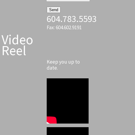
604.783.5593
Fax: 604.602.9191
Video
Reel
Keep you up to
date.