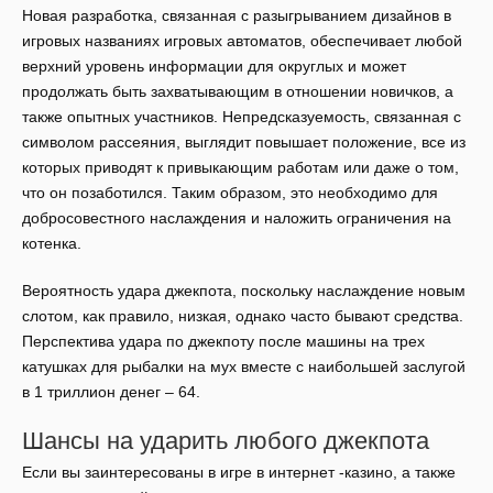
Новая разработка, связанная с разыгрыванием дизайнов в
игровых названиях игровых автоматов, обеспечивает любой
верхний уровень информации для округлых и может
продолжать быть захватывающим в отношении новичков, а
также опытных участников. Непредсказуемость, связанная с
символом рассеяния, выглядит повышает положение, все из
которых приводят к привыкающим работам или даже о том,
что он позаботился. Таким образом, это необходимо для
добросовестного наслаждения и наложить ограничения на
котенка.
Вероятность удара джекпота, поскольку наслаждение новым
слотом, как правило, низкая, однако часто бывают средства.
Перспектива удара по джекпоту после машины на трех
катушках для рыбалки на мух вместе с наибольшей заслугой
в 1 триллион денег – 64.
Шансы на ударить любого джекпота
Если вы заинтересованы в игре в интернет -казино, а также