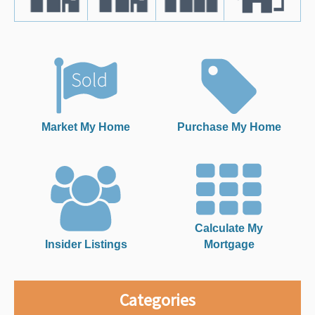
Market My Home
Purchase My Home
Calculate My
Insider Listings
Mortgage
Categories