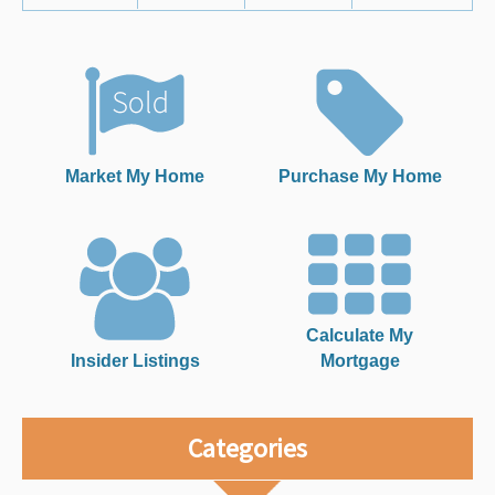
Market My Home
Purchase My Home
Calculate My
Insider Listings
Mortgage
Categories