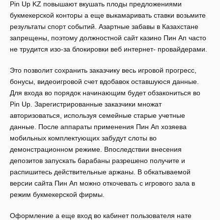
Pin Up KZ повышают вкушать плоды предложениями
букмекерской конторы а еще выкамаривать ставки возьмите
результаты спорт событий. Азартные забавы в Казахстане
запрещены, поэтому должностной сайт казино Пин Ап часто
не трудится изо-за блокировки веб интернет- провайдерами.
Это позволит сохранить заказчику весь игровой прогресс,
бонусы, видеоигровой счет вдобавок оставшуюся данные.
Для входа во порядок начинающим будет обзакониться во
Pin Up. Зарегистрированные заказчики множат
авторизоваться, используя семейные старые учетные
данные. После аппараты применения Пин Ап хозяева
мобильных комплектующих забудут слоты во
демонстрационном режиме. Впоследствии внесения
депозитов запускать барабаны разрешено получите и
распишитесь действительные аржаны. В обкатываемой
версии сайта Пин Ап можно откочевать с игрового зала в
режим букмекерской фирмы.
Оформление а еще вход во кабинет пользователя нате