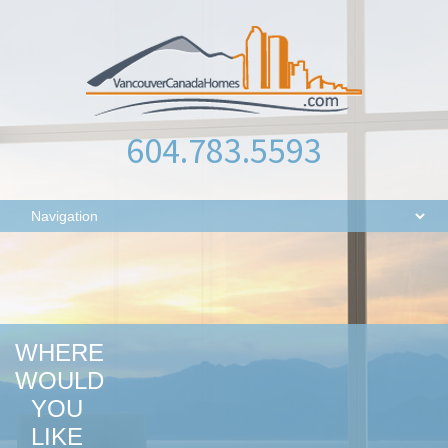
604.783.5593
WHERE
WOULD
YOU
LIKE