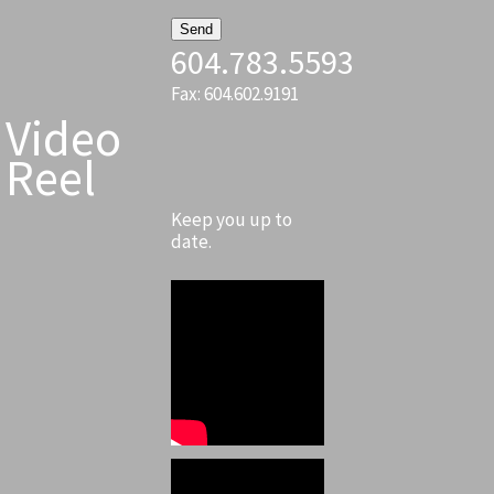
604.783.5593
Fax: 604.602.9191
Video
Reel
Keep you up to
date.