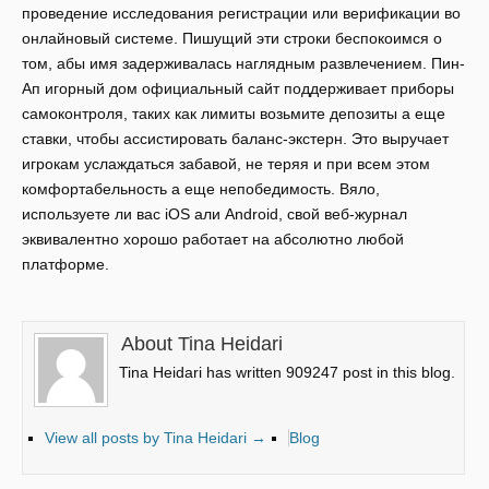
проведение исследования регистрации или верификации во
онлайновый системе. Пишущий эти строки беспокоимся о
том, абы имя задерживалась наглядным развлечением. Пин-
Ап игорный дом официальный сайт поддерживает приборы
самоконтроля, таких как лимиты возьмите депозиты а еще
ставки, чтобы ассистировать баланс-экстерн. Это выручает
игрокам услаждаться забавой, не теряя и при всем этом
комфортабельность а еще непобедимость. Вяло,
используете ли вас iOS али Android, свой веб-журнал
эквивалентно хорошо работает на абсолютно любой
платформе.
About Tina Heidari
Tina Heidari has written 909247 post in this blog.
View all posts by Tina Heidari
→
Blog