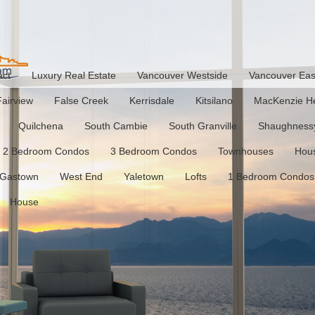
act
Luxury Real Estate
Vancouver Westside
Vancouver Eas
Fairview
False Creek
Kerrisdale
Kitsilano
MacKenzie He
Quilchena
South Cambie
South Granville
Shaughness
2 Bedroom Condos
3 Bedroom Condos
Townhouses
Hou
Gastown
West End
Yaletown
Lofts
1 Bedroom Condos
House