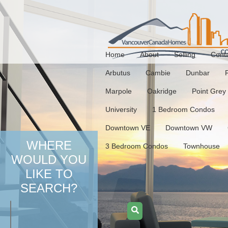
Home
About
Selling
Cont
Arbutus
Cambie
Dunbar
Marpole
Oakridge
Point Grey
University
1 Bedroom Condos
Downtown VE
Downtown VW
WHERE
3 Bedroom Condos
Townhouse
WOULD YOU
LIKE TO
SEARCH?