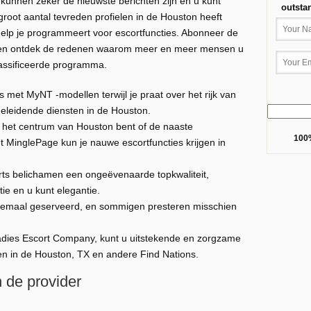
kunnen zeker de nieuwste berichten zijn en u kunt
outsta
root aantal tevreden profielen in de Houston heeft
elp je programmeert voor escortfuncties. Abonneer de
 en ontdek de redenen waarom meer en meer mensen u
assificeerde programma.
s met MyNT -modellen terwijl je praat over het rijk van
eleidende diensten in de Houston.
an het centrum van Houston bent of de naaste
100%
MinglePage kun je nauwe escortfuncties krijgen in
rts belichamen een ongeëvenaarde topkwaliteit,
ie en u kunt elegantie.
elemaal geserveerd, en sommigen presteren misschien
ies Escort Company, kunt u uitstekende en zorgzame
 in de Houston, TX en andere Find Nations.
 de provider