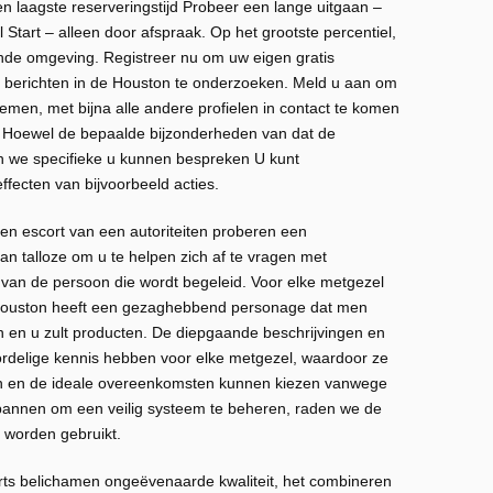
n laagste reserveringstijd Probeer een lange uitgaan –
il Start – alleen door afspraak. Op het grootste percentiel,
nde omgeving. Registreer nu om uw eigen gratis
 berichten in de Houston te onderzoeken. Meld u aan om
emen, met bijna alle andere profielen in contact te komen
n. Hoewel de bepaalde bijzonderheden van dat de
en we specifieke u kunnen bespreken U kunt
fecten van bijvoorbeeld acties.
een escort van een autoriteiten proberen een
an talloze om u te helpen zich af te vragen met
 van de persoon die wordt begeleid. Voor elke metgezel
 Houston heeft een gezaghebbend personage dat men
ten en u zult producten. De diepgaande beschrijvingen en
oordelige kennis hebben voor elke metgezel, waardoor ze
n en de ideale overeenkomsten kunnen kiezen vanwege
pannen om een ​​veilig systeem te beheren, raden we de
e worden gebruikt.
rts belichamen ongeëvenaarde kwaliteit, het combineren