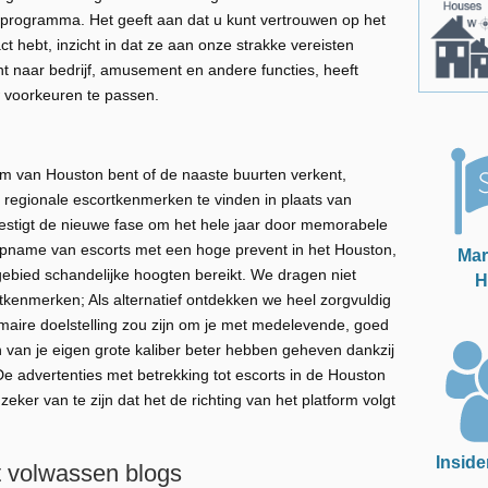
programma. Het geeft aan dat u kunt vertrouwen op het
 hebt, inzicht in dat ze aan onze strakke vereisten
nt naar bedrijf, amusement en andere functies, heeft
 voorkeuren te passen.
um van Houston bent of de naaste buurten verkent,
egionale escortkenmerken te vinden in plaats van
estigt de nieuwe fase om het hele jaar door memorabele
opname van escorts met een hoge prevent in het Houston,
Mar
gebied schandelijke hoogten bereikt. We dragen niet
H
rtkenmerken; Als alternatief ontdekken we heel zorgvuldig
maire doelstelling zou zijn om je met medelevende, goed
n van je eigen grote kaliber beter hebben geheven dankzij
De advertenties met betrekking tot escorts in de Houston
ker van te zijn dat het de richting van het platform volgt
Inside
t volwassen blogs