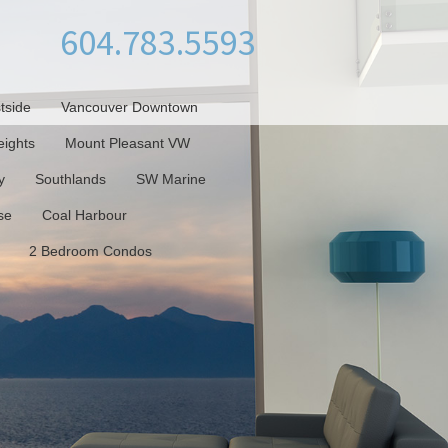
604.783.5593
tside
Vancouver Downtown
ights
Mount Pleasant VW
y
Southlands
SW Marine
se
Coal Harbour
2 Bedroom Condos