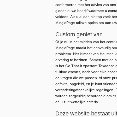
conformeren met het advies van ons 
gloednieuwe bedrijf waarmee u contact
voldoen.
Als u al dan niet op zoek be
MinglePage talloze opties om aan uw
Custom geniet van
Of je nu in het midden van het centr
MinglePage maakt het eenvoudig om r
probleem. Het klimaat van Houston v
ervaring te bezitten. Samen met de 
is het Go That It Apastant Texaanse 
fulltime escorts, noch voor elke esco
de vragen die we passen. Al onze pri
gefokte, opgeleid, en je kunt vriende
vergaderingafhankelijke regelingen. 
worden zorgvuldig beoordeeld om er ze
en u zult wettelijke criteria.
Deze website bestaat ui