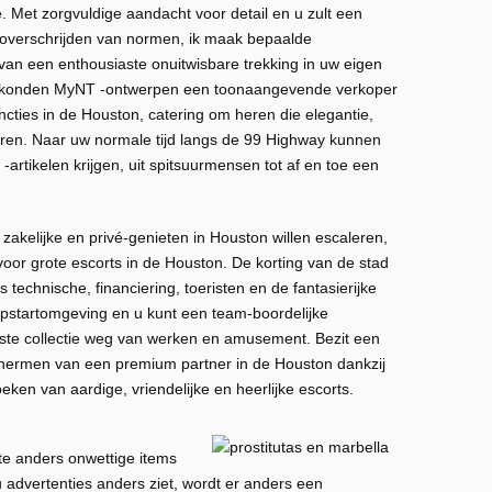
e. Met zorgvuldige aandacht voor detail en u zult een
t overschrijden van normen, ik maak bepaalde
 van een enthousiaste onuitwisbare trekking in uw eigen
ar konden MyNT -ontwerpen een toonaangevende verkoper
ncties in de Houston, catering om heren die elegantie,
rderen. Naar uw normale tijd langs de 99 Highway kunnen
-artikelen krijgen, uit spitsuurmensen tot af en toe een
zakelijke en privé-genieten in Houston willen escaleren,
voor grote escorts in de Houston. De korting van de stad
 technische, financiering, toeristen en de fantasierijke
pstartomgeving en u kunt een team-boordelijke
ste collectie weg van werken en amusement. Bezit een
hermen van een premium partner in de Houston dankzij
eken van aardige, vriendelijke en heerlijke escorts.
hte anders onwettige items
u advertenties anders ziet, wordt er anders een