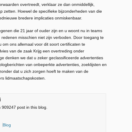
waarden overtreedt, verklaar ze dan onmiddellijk,
 zetten. Hoewel de specifieke bijzonderheden van die
loednieuwe bredere implicaties onmiskenbaar.
enen die 21 jaar of ouder zijn en u woont nu in teams
he redenen misschien niet zijn verboden. Door toegang te
 om ons allemaal voor dit soort certificaten te
vies van de zaak Krijg een overtreding onder
age denken we dat u zeker geclassificeerde advertenties
blogberichten van onbeperkte advertenties, zoeklijsten en
n zonder dat u zich zorgen hoeft te maken van de
rs lidmaatschapskosten.
i
n 909247 post in this blog.
Blog