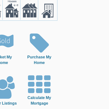
ket My
Purchase My
ome
Home
Calculate My
r Listings
Mortgage