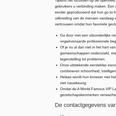
Tijdens het focussen op de openheid 
gebruikers u verbinding maken. Een g
eerder geproduceerd dat hun go-to-h
uitbreiding van de mensen vandaag
vertrouwen omdat hun favoriete gecl
Ga door met een uitzonderlijke rei
ongeëvenaarde professionele beg
Of je nu al dan niet in het hart v
gemeenschappen onderzoekt, met 
tegenstelling tot problemen.
Onze uitstekende eersteklas esco
combineren schoonheid, intelligent
Helaas wordt hun browser niet h
niet nauwkeurig.
Omdat de A World-Famous VIP Lad
gezelschapskenmerken verwachten
De contactgegevens van