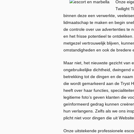
Onze eige
Twilight T
binnen deze een verwerkte, veeleise
lidmaatschap te maken en begin snel
de controle over uw advertenties te n
en het frisse potentieel te ontdekke
metgezel vertrouwelijk blijven, kunn
omstandigheden en ook de bredere ef
Maar niet, het nieuwste gezicht van 
ongebruikelijke dichtheid, dwingend v
betrekking tot de dingen en de naam
die wordt gemarkeerd aan de Tryst
heeft over haar functies, specialitei
legitieme foto’s geven klanten die v
geïnformeerd gedrag kunnen creëre
hun verlangens. Zelfs als we ons ins
plicht niet voor dingen die uit Websit
Onze uitstekende professionele esco