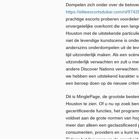
Dompelen zich onder over de betover
https://eliteescortsdubai.com/nl/9742
prachtige escorts proberen voordele
onvergetelijke overkomt die een lang
Houston met de uitstekende particul
niet de levendige kunstscene is onder
anderszins onderdompelen uit de lev
tijd uitzonderlijk maken. Als een sc
uitzonderlijk verwachten en zult u 
andere Discover Nations verwachten
we hebben een uitstekend karakter v
een beroep doen op de nieuwe criter
Dit is MinglePage, de grootste best
Houston te zien. Of u nu op zoek bent
gecertificeerde functies, het progr
voldoet aan de grote normen van hog
meer dan alleen een geclassificeerd
consumenten, providers en u kunt lev