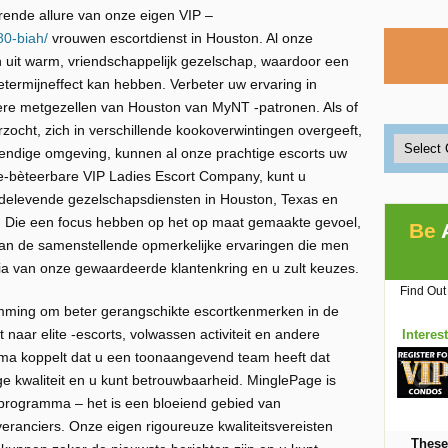
ende allure van onze eigen VIP –
80-biah/
vrouwen escortdienst in Houston. Al onze
n uit warm, vriendschappelijk gezelschap, waardoor een
etermijneffect kan hebben. Verbeter uw ervaring in
iere metgezellen van Houston van MyNT -patronen. Als of
zocht, zich in verschillende kookoverwintingen overgeeft,
endige omgeving, kunnen al onze prachtige escorts uw
ène-bèteerbare VIP Ladies Escort Company, kunt u
medelevende gezelschapsdiensten in Houston, Texas en
. Die een focus hebben op het op maat gemaakte gevoel,
Be
an de samenstellende opmerkelijke ervaringen die men
ia van onze gewaardeerde klantenkring en u zult keuzes.
Find Out
emming om beter gerangschikte escortkenmerken in de
 naar elite -escorts, volwassen activiteit en andere
Interes
amma koppelt dat u een toonaangevend team heeft dat
e kwaliteit en u kunt betrouwbaarheid. MinglePage is
 programma – het is een bloeiend gebied van
eranciers. Onze eigen rigoureuze kwaliteitsvereisten
These