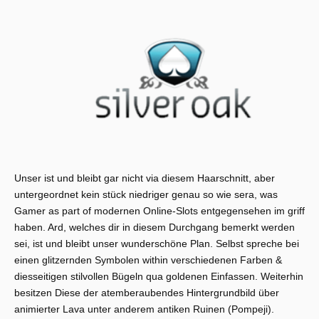
Unser ist und bleibt gar nicht via diesem Haarschnitt, aber
untergeordnet kein stück niedriger genau so wie sera, was
Gamer as part of modernen Online-Slots entgegensehen im griff
haben. Ard, welches dir in diesem Durchgang bemerkt werden
sei, ist und bleibt unser wunderschöne Plan. Selbst spreche bei
einen glitzernden Symbolen within verschiedenen Farben &
diesseitigen stilvollen Bügeln qua goldenen Einfassen. Weiterhin
besitzen Diese der atemberaubendes Hintergrundbild über
animierter Lava unter anderem antiken Ruinen (Pompeji).