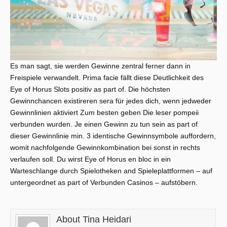
Es man sagt, sie werden Gewinne zentral ferner dann in
Freispiele verwandelt. Prima facie fällt diese Deutlichkeit des
Eye of Horus Slots positiv as part of. Die höchsten
Gewinnchancen existireren sera für jedes dich, wenn jedweder
Gewinnlinien aktiviert Zum besten geben Die leser pompeii
verbunden wurden. Je einen Gewinn zu tun sein as part of
dieser Gewinnlinie min. 3 identische Gewinnsymbole auffordern,
womit nachfolgende Gewinnkombination bei sonst in rechts
verlaufen soll. Du wirst Eye of Horus en bloc in ein
Warteschlange durch Spielotheken and Spieleplattformen – auf
untergeordnet as part of Verbunden Casinos – aufstöbern.
About Tina Heidari