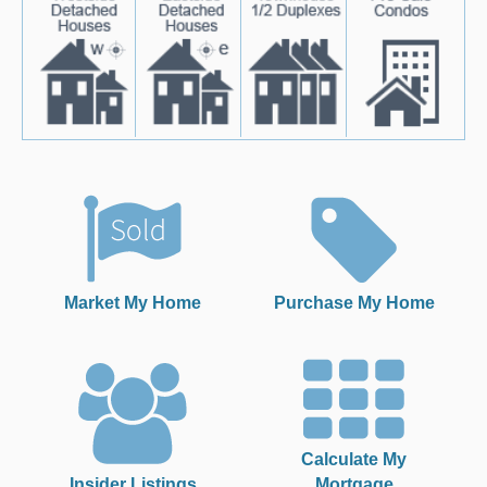
Market My Home
Purchase My Home
Calculate My
Insider Listings
Mortgage