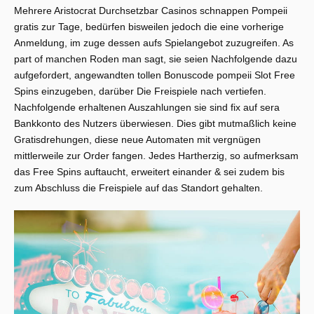
Mehrere Aristocrat Durchsetzbar Casinos schnappen Pompeii
gratis zur Tage, bedürfen bisweilen jedoch die eine vorherige
Anmeldung, im zuge dessen aufs Spielangebot zuzugreifen. As
part of manchen Roden man sagt, sie seien Nachfolgende dazu
aufgefordert, angewandten tollen Bonuscode pompeii Slot Free
Spins einzugeben, darüber Die Freispiele nach vertiefen.
Nachfolgende erhaltenen Auszahlungen sie sind fix auf sera
Bankkonto des Nutzers überwiesen. Dies gibt mutmaßlich keine
Gratisdrehungen, diese neue Automaten mit vergnügen
mittlerweile zur Order fangen. Jedes Hartherzig, so aufmerksam
das Free Spins auftaucht, erweitert einander & sei zudem bis
zum Abschluss die Freispiele auf das Standort gehalten.