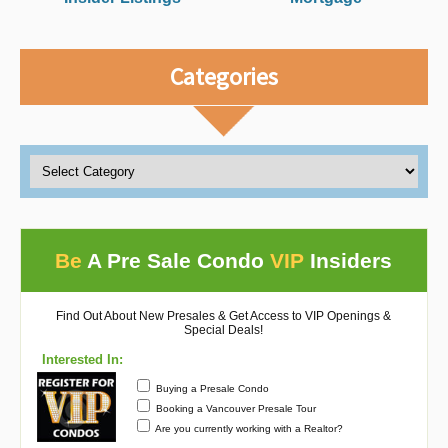
Categories
Be
A Pre Sale Condo
VIP
Insiders
Find Out About New Presales & Get Access to VIP Openings &
Special Deals!
Interested In:
Buying a Presale Condo
Booking a Vancouver Presale Tour
Are you currently working with a Realtor?