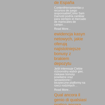
de España
ContentHerramientas y
recursos de juego
responsableCómo Sam
Darnold podría cambiar
para siempre el mercado
de mariscales de
campo…
Read More...
ewidencja kasyn
netowych, jakie
oferują
najistotniejsze
bonusy z
brakiem
depozytu
Jeśli interesuje Ciebie
różnorodny wybór gier,
ciekawe bonusy
powitalne oraz
sprawdzone i
bezpieczne platformy na
rzecz rodzimych…
Read More...
Qual ancora il
genio di qualsiasi
pratico ancora