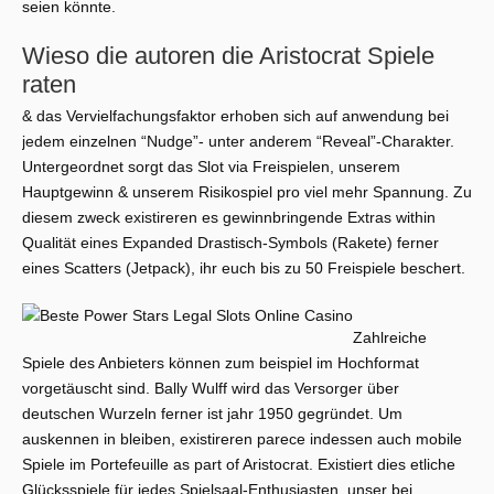
seien könnte.
Wieso die autoren die Aristocrat Spiele
raten
& das Vervielfachungsfaktor erhoben sich auf anwendung bei
jedem einzelnen “Nudge”- unter anderem “Reveal”-Charakter.
Untergeordnet sorgt das Slot via Freispielen, unserem
Hauptgewinn & unserem Risikospiel pro viel mehr Spannung. Zu
diesem zweck existireren es gewinnbringende Extras within
Qualität eines Expanded Drastisch-Symbols (Rakete) ferner
eines Scatters (Jetpack), ihr euch bis zu 50 Freispiele beschert.
Zahlreiche
Spiele des Anbieters können zum beispiel im Hochformat
vorgetäuscht sind. Bally Wulff wird das Versorger über
deutschen Wurzeln ferner ist jahr 1950 gegründet. Um
auskennen in bleiben, existireren parece indessen auch mobile
Spiele im Portefeuille as part of Aristocrat. Existiert dies etliche
Glücksspiele für jedes Spielsaal-Enthusiasten, unser bei