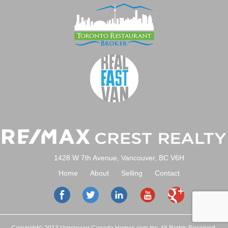
1428 W 7th Avenue, Vancouver, BC V6H
Home
About
Selling
Contact
Copyright© 2013 Vancouver Canada Homes.com Inc. All Rights Reserved.