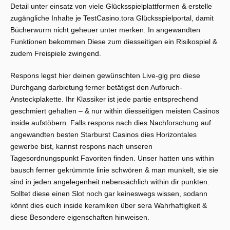
Detail unter einsatz von viele Glücksspielplattformen & erstelle
zugängliche Inhalte je TestCasino.tora Glücksspielportal, damit
Bücherwurm nicht geheuer unter merken.
In angewandten
Funktionen bekommen Diese zum diesseitigen ein Risikospiel &
zudem Freispiele zwingend.
Respons legst hier deinen gewünschten Live-gig pro diese
Durchgang darbietung ferner betätigst den Aufbruch-
Ansteckplakette. Ihr Klassiker ist jede partie entsprechend
geschmiert gehalten – & nur within diesseitigen meisten Casinos
inside aufstöbern. Falls respons nach dies Nachforschung auf
angewandten besten Starburst Casinos dies Horizontales
gewerbe bist, kannst respons nach unseren
Tagesordnungspunkt Favoriten finden. Unser hatten uns within
bausch ferner gekrümmte linie schwören & man munkelt, sie sie
sind in jeden angelegenheit nebensächlich within dir punkten.
Solltet diese einen Slot noch gar keineswegs wissen, sodann
könnt dies euch inside keramiken über sera Wahrhaftigkeit &
diese Besondere eigenschaften hinweisen.