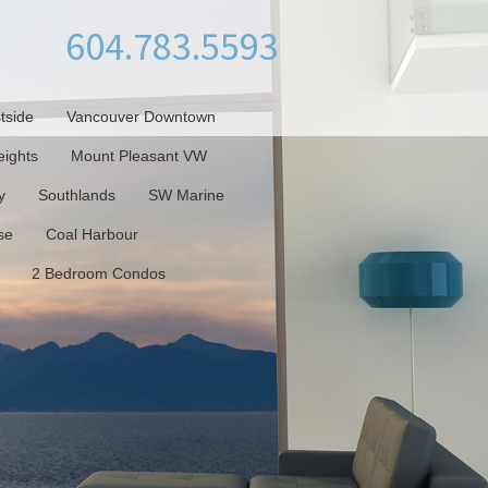
604.783.5593
tside
Vancouver Downtown
ights
Mount Pleasant VW
y
Southlands
SW Marine
se
Coal Harbour
2 Bedroom Condos