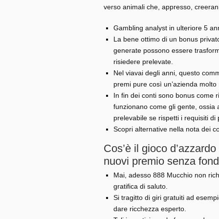
verso animali che, appresso, creeran
Gambling analyst in ulteriore 5 ann
La bene ottimo di un bonus privato
generate possono essere trasforma
risiedere prelevate.
Nel viavai degli anni, questo com
premi pure così un’azienda molto
In fin dei conti sono bonus come r
funzionano come gli gente, ossia 
prelevabile se rispetti i requisiti di
Scopri alternative nella nota dei 
Cos’è il gioco d’azzard
nuovi premio senza fon
Mai, adesso 888 Mucchio non richi
gratifica di saluto.
Si tragitto di giri gratuiti ad ese
dare ricchezza esperto.