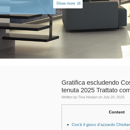
Show more
Gratifica escludendo Co
tenuta 2025 Trattato comp
Written
by
Tina Heidari
on
July 20, 2025
Content
Cos’è il gioco d’azzardo Chick