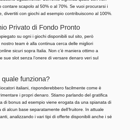
 contare scapolo al 50% o al 70%. Se vuoi procurarsi i
e, divertiti con giochi ad esempio contribuiscono al 100%.
io Privato di Fondo Pronto
iegato su ogni i giochi disponibili sul sito, però
 nostro team è alla continua cerca delle migliori
nline sicuri sopra Italia. Non c’è maniera ottimo a
e sue slot senza l’onere di versare denaro veri sul
: quale funziona?
iocatori italiani, risponderebbero facilmente come è
rimentare i propri denaro. Stiamo parlando del gratifica
ia di bonus ad esempio viene erogata da una spianata di
à di alcun base separatamente dell’fruitore. In attuale
ti, analizzando i vari tipi di offerte disponibili anche i sé