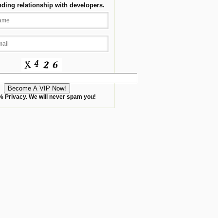
nding relationship with developers.
 Privacy. We will never spam you!