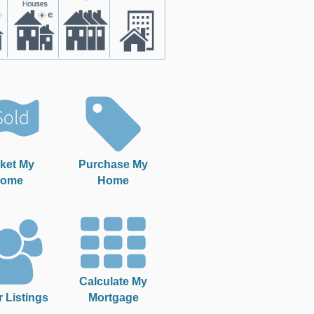
ket My
Purchase My
ome
Home
Calculate My
r Listings
Mortgage