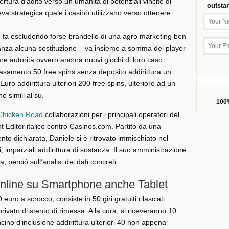
ertura d’adito verso un umanità di potenziali vincite di
outsta
a strategica quale i casinò utilizzano verso ottenere
 fa escludendo forse brandello di una agro marketing ben
tanza alcuna sostituzione – va insieme a somma dei player
e autorità ovvero ancora nuovi giochi di loro caso.
basamento 50 free spins senza deposito addirittura un
uro addirittura ulteriori 200 free spins, ulteriore ad un
he simili al su.
100%
o Chicken Road
collaborazioni per i principali operatori del
ent Editor italico contro Casinos.com. Partito da una
nto dichiarata, Daniele si è ritrovato immischiato nel
li, imparziali addirittura di sostanza. Il suo amministrazione
a, perciò sull’analisi dei dati concreti.
nline su Smartphone anche Tablet
euro a scrocco, consiste in 50 giri gratuiti rilasciati
rivato di stento di rimessa. A la cura, si riceveranno 10
cino d’inclusione addirittura ulteriori 40 non appena