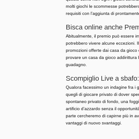
molti giochi le scommesse potrebbero
requisiti con l’aggiunta di prontament
Bisca online anche Prem
Abitualmente, il premio può essere imp
potrebbero vivere alcune eccezioni. Il
promozioni offerte dai casa da gioco o
provare un casa da gioco addirittura l
guadagno.
Scompiglio Live a sbafo
Qualora facessimo un indagine fra i g
quegli di giocare privato di dover spe
spontaneo privato di fondo, una fogg
artificio d’azzardo senza il opportunit
parte cercheremo di capirne più in avan
vantaggi di nuovo svantaggi.