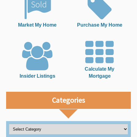
Market My Home
Purchase My Home
Calculate My
Insider Listings
Mortgage
Categories