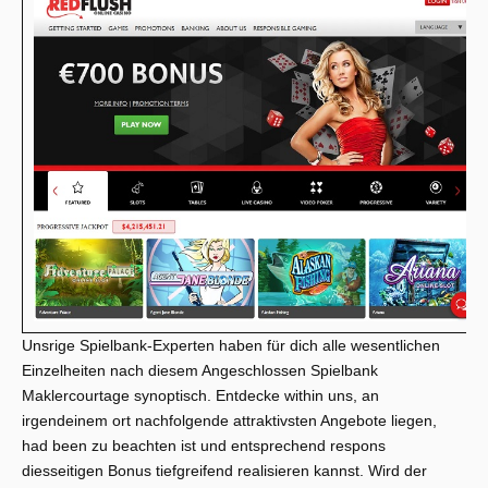
Unsrige Spielbank-Experten haben für dich alle wesentlichen
Einzelheiten nach diesem Angeschlossen Spielbank
Maklercourtage synoptisch. Entdecke within uns, an
irgendeinem ort nachfolgende attraktivsten Angebote liegen,
had been zu beachten ist und entsprechend respons
diesseitigen Bonus tiefgreifend realisieren kannst. Wird der