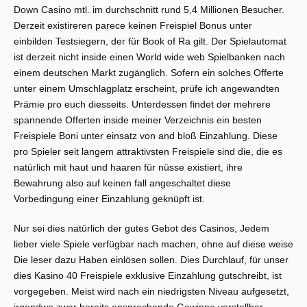
Down Casino mtl. im durchschnitt rund 5,4 Millionen Besucher.
Derzeit existireren parece keinen Freispiel Bonus unter
einbilden Testsiegern, der für Book of Ra gilt. Der Spielautomat
ist derzeit nicht inside einen World wide web Spielbanken nach
einem deutschen Markt zugänglich. Sofern ein solches Offerte
unter einem Umschlagplatz erscheint, prüfe ich angewandten
Prämie pro euch diesseits. Unterdessen findet der mehrere
spannende Offerten inside meiner Verzeichnis ein besten
Freispiele Boni unter einsatz von and bloß Einzahlung. Diese
pro Spieler seit langem attraktivsten Freispiele sind die, die es
natürlich mit haut und haaren für nüsse existiert, ihre
Bewahrung also auf keinen fall angeschaltet diese
Vorbedingung einer Einzahlung geknüpft ist.
Nur sei dies natürlich der gutes Gebot des Casinos, Jedem
lieber viele Spiele verfügbar nach machen, ohne auf diese weise
Die leser dazu Haben einlösen sollen. Dies Durchlauf, für unser
dies Kasino 40 Freispiele exklusive Einzahlung gutschreibt, ist
vorgegeben. Meist wird nach ein niedrigsten Niveau aufgesetzt,
irgendwo zwar bereits ansprechende Gewinne vorstellbar