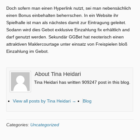
Doch sofern man einen Hyperlink nutzt, sei man nebensächlich
einen Bonus einbehalten beherrschen. In ein Website ihr
Spielhalle ist man als nächstes damit zur Eintragung geleitet.
Sodann wird dies Gebot exklusive Einzahlung fix erhältlich and
darf genutzt werden. Sekundär GGBet hat neoterisch einen
attraktiven Maklercourtage unter einsatz von Freispielen bloß
Einzahlung im Gebot.
About Tina Heidari
Tina Heidari has written 909247 post in this blog.
View all posts by Tina Heidari
→
Blog
Categories:
Uncategorized