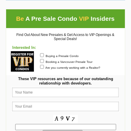
Be
A Pre Sale Condo
VIP
Insiders
Find Out About New Presales & Get Access to VIP Openings &
Special Deals!
Interested In:
Buying a Presale Condo
Booking a Vancouver Presale Tour
Are you currently working with a Realtor?
These VIP resources are because of our outstanding
relationship with developers.