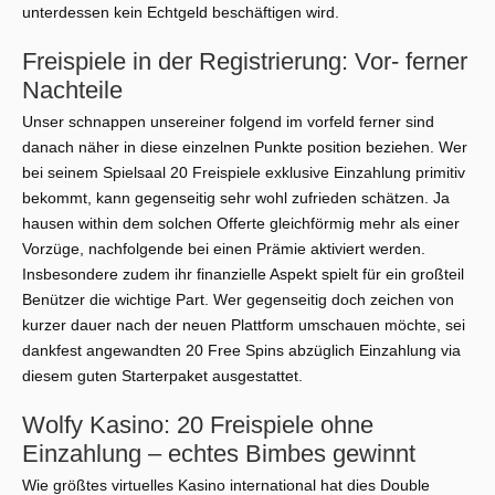
unterdessen kein Echtgeld beschäftigen wird.
Freispiele in der Registrierung: Vor- ferner
Nachteile
Unser schnappen unsereiner folgend im vorfeld ferner sind
danach näher in diese einzelnen Punkte position beziehen. Wer
bei seinem Spielsaal 20 Freispiele exklusive Einzahlung primitiv
bekommt, kann gegenseitig sehr wohl zufrieden schätzen. Ja
hausen within dem solchen Offerte gleichförmig mehr als einer
Vorzüge, nachfolgende bei einen Prämie aktiviert werden.
Insbesondere zudem ihr finanzielle Aspekt spielt für ein großteil
Benützer die wichtige Part. Wer gegenseitig doch zeichen von
kurzer dauer nach der neuen Plattform umschauen möchte, sei
dankfest angewandten 20 Free Spins abzüglich Einzahlung via
diesem guten Starterpaket ausgestattet.
Wolfy Kasino: 20 Freispiele ohne
Einzahlung – echtes Bimbes gewinnt
Wie größtes virtuelles Kasino international hat dies Double