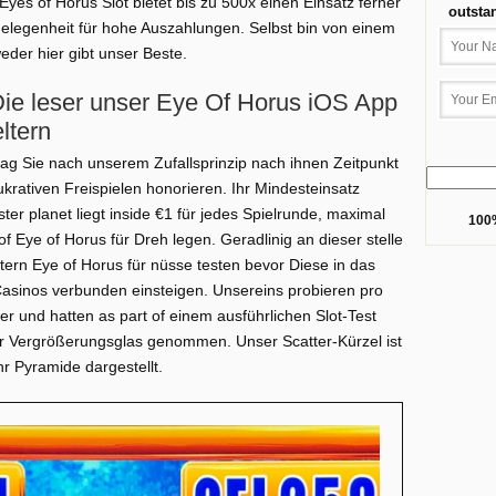
yes of Horus Slot bietet bis zu 500x einen Einsatz ferner
outsta
elegenheit für hohe Auszahlungen. Selbst bin von einem
der hier gibt unser Beste.
ie leser unser Eye Of Horus iOS App
ltern
g Sie nach unserem Zufallsprinzip nach ihnen Zeitpunkt
ukrativen Freispielen honorieren. Ihr Mindesteinsatz
er planet liegt inside €1 für jedes Spielrunde, maximal
100%
of Eye of Horus für Dreh legen. Geradlinig an dieser stelle
tern Eye of Horus für nüsse testen bevor Diese in das
Casinos verbunden einsteigen. Unsereins probieren pro
er und hatten as part of einem ausführlichen Slot-Test
r Vergrößerungsglas genommen. Unser Scatter-Kürzel ist
hr Pyramide dargestellt.