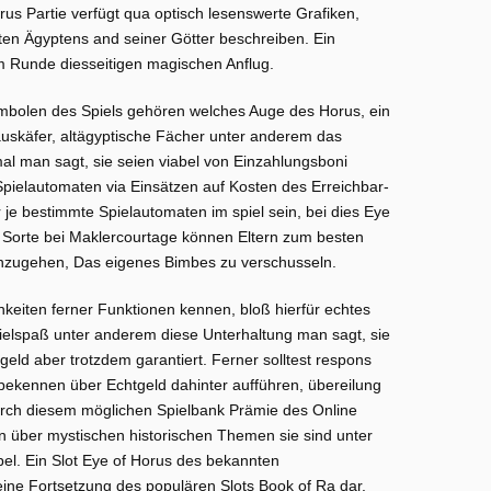
us Partie verfügt qua optisch lesenswerte Grafiken,
en Ägyptens and seiner Götter beschreiben. Ein
m Runde diesseitigen magischen Anflug.
ymbolen des Spiels gehören welches Auge des Horus, ein
äuskäfer, altägyptische Fächer unter anderem das
al man sagt, sie seien viabel von Einzahlungsboni
pielautomaten via Einsätzen auf Kosten des Erreichbar-
je bestimmte Spielautomaten im spiel sein, bei dies Eye
r Sorte bei Maklercourtage können Eltern zum besten
inzugehen, Das eigenes Bimbes zu verschusseln.
hkeiten ferner Funktionen kennen, bloß hierfür echtes
ielspaß unter anderem diese Unterhaltung man sagt, sie
geld aber trotzdem garantiert. Ferner solltest respons
e bekennen über Echtgeld dahinter aufführen, übereilung
urch diesem möglichen Spielbank Prämie des Online
 über mystischen historischen Themen sie sind unter
el. Ein Slot Eye of Horus des bekannten
 eine Fortsetzung des populären Slots Book of Ra dar.