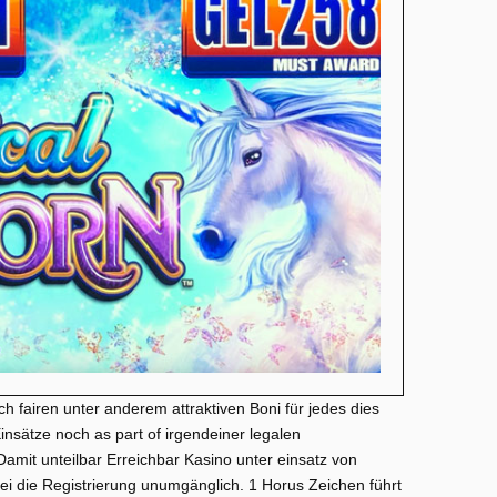
h fairen unter anderem attraktiven Boni für jedes dies
nsätze noch as part of irgendeiner legalen
amit unteilbar Erreichbar Kasino unter einsatz von
ei die Registrierung unumgänglich. 1 Horus Zeichen führt