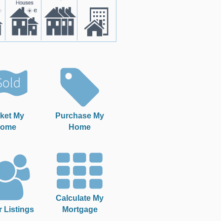
ket My
Purchase My
ome
Home
Calculate My
r Listings
Mortgage