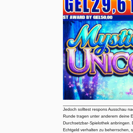
Jedoch solltest respons Ausschau nac
Runde tragen unter anderem deine Ei
Durchsetzbar-Spielothek anbringen. D
Echtgeld verhalten zu beherrschen, s