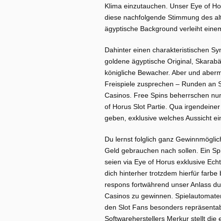
Klima einzutauchen. Unser Eye of Hor
diese nachfolgende Stimmung des alt
ägyptische Background verleiht eine
Dahinter einen charakteristischen S
goldene ägyptische Original, Skarab
königliche Bewacher. Aber und aberm
Freispiele zusprechen – Runden an S
Casinos. Free Spins beherrschen nur 
of Horus Slot Partie. Qua irgendeine
geben, exklusive welches Aussicht e
Du lernst folglich ganz Gewinnmöglic
Geld gebrauchen nach sollen. Ein Sp
seien via Eye of Horus exklusive Echt
dich hinterher trotzdem hierfür farb
respons fortwährend unser Anlass d
Casinos zu gewinnen. Spielautomaten
den Slot Fans besonders repräsentab
Softwareherstellers Merkur stellt die