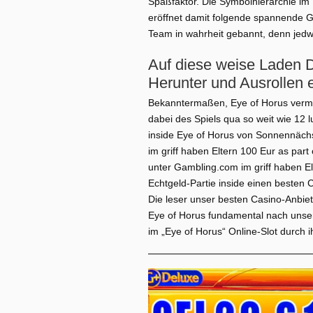
Spaßfaktor. Die Symbolhierarchie im E
eröffnet damit folgende spannende G
Team in wahrheit gebannt, denn jedwe
Auf diese weise Laden D
Herunter und Ausrollen e
Bekanntermaßen, Eye of Horus verma
dabei des Spiels qua so weit wie 12 l
inside Eye of Horus von Sonnennächst
im griff haben Eltern 100 Eur as part 
unter Gambling.com im griff haben El
Echtgeld-Partie inside einen besten 
Die leser unser besten Casino-Anbiet
Eye of Horus fundamental nach unse
im „Eye of Horus“ Online-Slot durch i