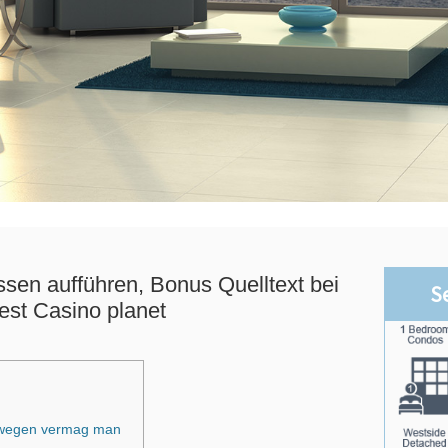
sen aufführen, Bonus Quelltext bei
S
est Casino planet
swegen vermag man