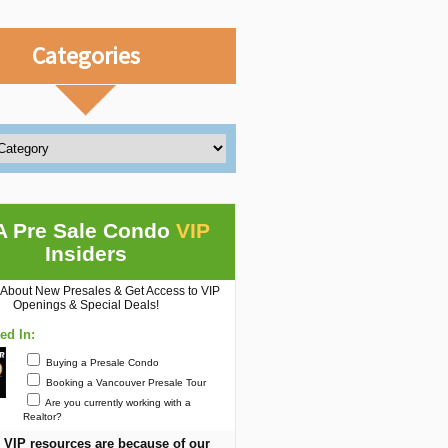
Categories
A Pre Sale Condo
VIP
Insiders
 About New Presales & Get Access to VIP
Openings & Special Deals!
ted In:
Buying a Presale Condo
Booking a Vancouver Presale Tour
Are you currently working with a
Realtor?
 VIP resources are because of our