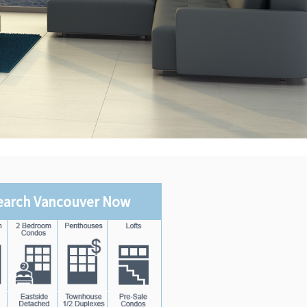
earch Vancouver Now