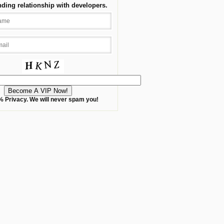
nding relationship with developers.
 Privacy. We will never spam you!