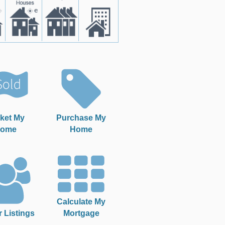
ket My
Purchase My
ome
Home
Calculate My
r Listings
Mortgage