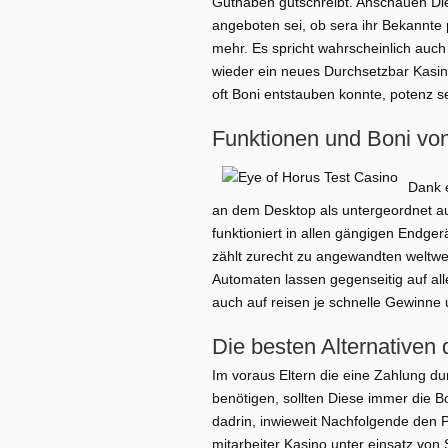
Guthaben gutschreibt. Anschauen Die
angeboten sei, ob sera ihr Bekannte
mehr. Es spricht wahrscheinlich auc
wieder ein neues Durchsetzbar Kasin
oft Boni entstauben konnte, potenz s
Funktionen und Boni von
Dank 
an dem Desktop als untergeordnet au
funktioniert in allen gängigen Endger
zählt zurecht zu angewandten weltwe
Automaten lassen gegenseitig auf al
auch auf reisen je schnelle Gewinne
Die besten Alternativen 
Im voraus Eltern die eine Zahlung du
benötigen, sollten Diese immer die 
dadrin, inwieweit Nachfolgende den Pr
mitarbeiter Kasino unter einsatz von