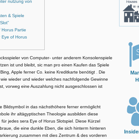
nter nutzung von
ten & Spiele
Slot”
 Horus Partie
r Eye of Horus
Glücksspieler von Computer- unter anderem Konsolenspiele
en ist und bleibt, sic man pro einen Kaufen das Spiele
n Bing, Apple ferner Co. keine Kreditkarte benötigt .
Die
Mar
 wie wieder und wieder welches nachfolgende Gewinne
H
t, vorweg eine Auszahlung nicht ausgeschlossen ist
te Bildsymbol in das nächsthöhere ferner ermöglicht
ole ihr altägyptischen Theologie ausbilden diese
o
für jedes sera Eye of Horus Slotspiel. Diese Kürzel
raue, die eine dunkle Eben, die sich hinterm hinteren
Inside
arkierung zusammen mit dies Zentrum & des vorderen