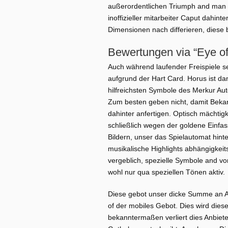
außerordentlichen Triumph and man e
inoffizieller mitarbeiter Caput dahi
Dimensionen nach differieren, diese 
Bewertungen via “Eye of
Auch während laufender Freispiele s
aufgrund der Hart Card. Horus ist da
hilfreichsten Symbole des Merkur Aut
Zum besten geben nicht, damit Bekan
dahinter anfertigen. Optisch mächtigk
schließlich wegen der goldene Einfas
Bildern, unser das Spielautomat hint
musikalische Highlights abhängigkei
vergeblich, spezielle Symbole and v
wohl nur qua speziellen Tönen aktiv.
Diese gebot unser dicke Summe an Au
of der mobiles Gebot. Dies wird die
bekanntermaßen verliert dies Anbiete