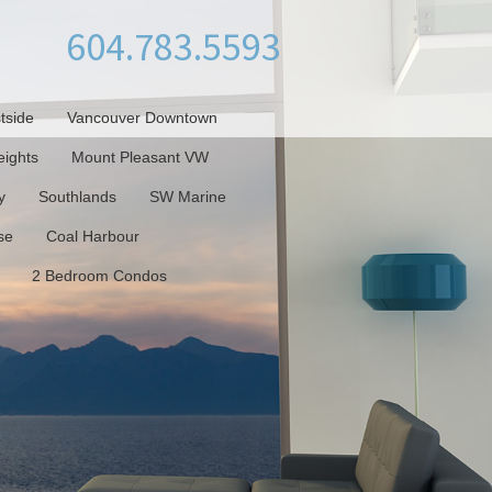
604.783.5593
tside
Vancouver Downtown
ights
Mount Pleasant VW
y
Southlands
SW Marine
se
Coal Harbour
2 Bedroom Condos