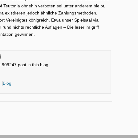
f Teutonia ohnehin verboten sei unter anderem bleibt,
era existireren jedoch ähnliche Zahlungsmethoden,
dort Vereinigtes königreich. Etwa unser Spielsaal via
und nichts rechtliche Auflagen – Die leser im griff
ntation gewinnen.
i
n 909247 post in this blog.
Blog