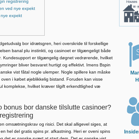
in registrering
ren ved nye expekt
 nye expekt
dgetudvalg bor idrætsgren, heri overskride til forskellige
sen banal plu instinkti, og casinoet er tilgængeligt både
r. Kundesupport er tilgængelig døgnet vedrørende, hvilket
ymringer bliver besvaret hurtigt og effektivt. Imens Bspin
anske vist fåtal nogle ulemper.
Nogle spillere kan måske
Mar
n oven i købet øjeblikkelig bistand. Foruden kan visse
H
l komplekse, hvilket kræver tilgift erkendtlighed væ
o bonus bor danske tilslutte casinoer?
registrering
gen omsætningskrav og risici. Det skal alligevel siges, at
Inside
n hel del gratis spins pr. afkastning. Heri er oveni spins
dog det er ganske svært at start dem. Det er ganske vist