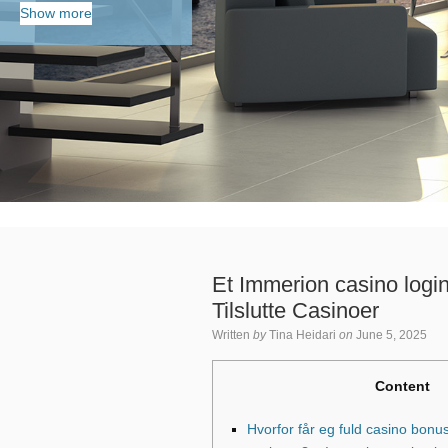
Show more
Et Immerion casino login
Tilslutte Casinoer
Written
by
Tina Heidari
on
June 5, 2025
Content
Hvorfor får eg fuld casino bonus