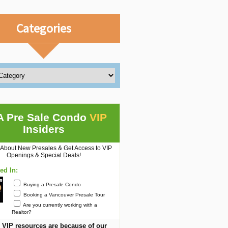
Categories
A Pre Sale Condo
VIP
Insiders
 About New Presales & Get Access to VIP
Openings & Special Deals!
ted In:
Buying a Presale Condo
Booking a Vancouver Presale Tour
Are you currently working with a
Realtor?
 VIP resources are because of our