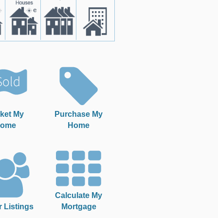
ket My
Purchase My
ome
Home
Calculate My
r Listings
Mortgage