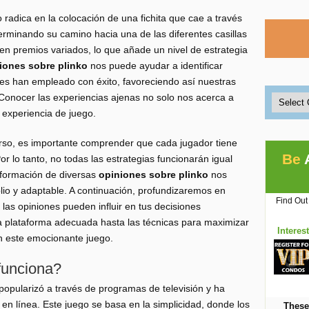
 radica en la colocación de una fichita que cae a través
erminando su camino hacia una de las diferentes casillas
ienen premios variados, lo que añade un nivel de estrategia
iones sobre plinko
nos puede ayudar a identificar
res han empleado con éxito, favoreciendo así nuestras
 Conocer las experiencias ajenas no solo nos acerca a
 experiencia de juego.
rso, es importante comprender que cada jugador tiene
Be
or lo tanto, no todas las estrategias funcionarán igual
nformación de diversas
opiniones sobre plinko
nos
o y adaptable. A continuación, profundizaremos en
Find Out
las opiniones pueden influir en tus decisiones
la plataforma adecuada hasta las técnicas para maximizar
Interes
en este emocionante juego.
funciona?
 popularizó a través de programas de televisión y ha
en línea. Este juego se basa en la simplicidad, donde los
These