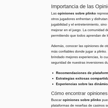
Importancia de las Opin
Las
opiniones sobre plinko
represe
otros jugadores enfrentan y disfrutan
jugabilidad y el entretenimiento, si
mejorar en el juego. La comunidad 
permitiendo que todos aprendan de lo
Además, conocer las opiniones de otr
más confiables donde jugar a plinko.
brindado mejores experiencias, lo cual
seguridad de nuestras inversiones du
Recomendaciones de plataform
Estrategias exitosas compartid
Experiencias sobre las dinámica
Cómo encontrar opiniones 
Buscar
opiniones sobre plinko
pued
plataformas de reseñas de casinos s