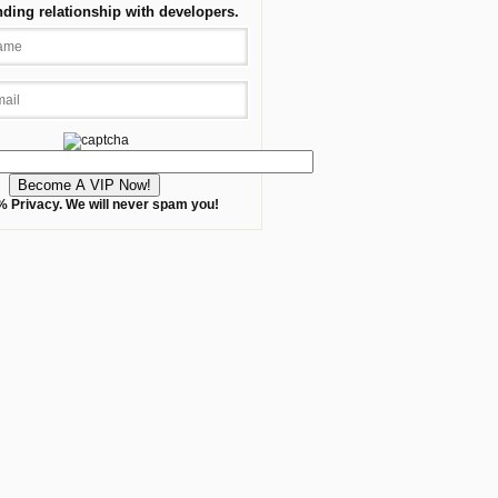
nding relationship with developers.
 Privacy. We will never spam you!