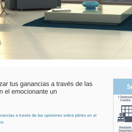
ar tus ganancias a través de las
S
en el emocionante un
nancias a través de las opiniones sobre plinko en el
os.