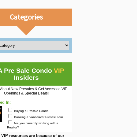
Categories
A Pre Sale Condo
VIP
Insiders
 About New Presales & Get Access to VIP
Openings & Special Deals!
ted In:
Buying a Presale Condo
Booking a Vancouver Presale Tour
Are you currently working with a
Realtor?
 VIP resources are because of our