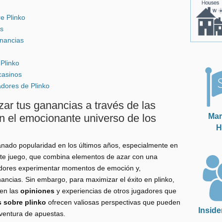
e Plinko
as
anancias
 Plinko
 casinos
adores de Plinko
ar tus ganancias a través de las
Mar
en el emocionante universo de los
H
nado popularidad en los últimos años, especialmente en
ste juego, que combina elementos de azar con una
gadores experimentar momentos de emoción y,
ncias. Sin embargo, para maximizar el éxito en plinko,
 en las
opiniones
y experiencias de otros jugadores que
 sobre plinko
ofrecen valiosas perspectivas que pueden
Inside
aventura de apuestas.