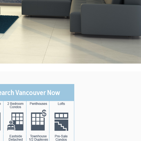
earch Vancouver Now