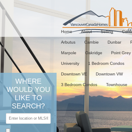
Home
About
Selling
Cont
Arbutus
Cambie
Dunbar
Marpole
Oakridge
Point Grey
University
1 Bedroom Condos
Downtown VE
Downtown VW
WHERE
3 Bedroom Condos
Townhouse
WOULD YOU
LIKE TO
SEARCH?