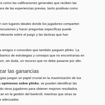
es como las calificaciones generales que reciben las
ara de las experiencias previas, tanto positivas como
én son lugares ideales donde los jugadores comparten
discusiones y hacer preguntas específicas puede
relevante sobre el juego y las tácticas que han
 a amigos o conocidos que también jueguen plinko. La
abanico de estrategias y consejos que no encontrarías en
on, sin duda, un recurso que no debe pasarse por alto.
zar las ganancias
egias juegan un papel crucial en la maximización de tus
as
opiniones sobre plinko
, se pueden identificar las
zado otros jugadores para obtener mejores resultados.
an en la gestión del bankroll, mientras que otras se
las adecuadas.