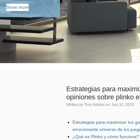
Show more
Estrategias para maximiz
opiniones sobre plinko 
Written
by
Tina Heidari
on
July 10, 2025
Estrategias para maximizar tus ga
emocionante universo de los jueg
¿Qué es Plinko y cómo funciona?