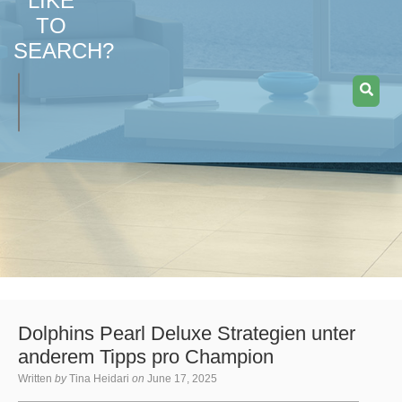
LIKE
TO
SEARCH?
Dolphins Pearl Deluxe Strategien unter
anderem Tipps pro Champion
Written
by
Tina Heidari
on
June 17, 2025