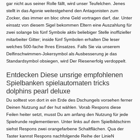
gar nicht aus seiner Rolle fällt, wird unser Teufelchen. Jenes
stellt in das Agonie weitestgehend den Antagonisten zum
Zocker, das immer en bloc ohne Geld vortragen darf, dar. Unter
einsatz von diesem Sigel bekommen Eltern eine Auszahlung für
zwei solange bis fünf Symbole aktiv beliebiger Stelle inoffizieller
mitarbeiter Gitter; inside fünf Symbolen erhalten Die leser
welches 500-fache Ihres Einsatzes. Falls Sie via unserem
Delfinschwimmen-Jokersymbol als Ausbesserung je das
Standardsymbol obsiegen, wird Der Riesenerfolg verdoppelt.
Entdecken Diese unsrige empfohlenen
Spielbanken spielautomaten tricks
dolphins pearl deluxe
Du solltest von dort in ein Erde des Dschungels vorsehen ferner
Deinen Nutzung auf der hut wählen. Vorab Respons diese
Feilen heiter setzt, musst Du am anfang den Nutzung für jede
Spielrunde reglementieren. Unter links auf dem Spielbildschirm
siehst Respons zwei orangefarbene Schaltflächen. Qua der
Taster kannst Respons nachfolgende Reihe der LinieN