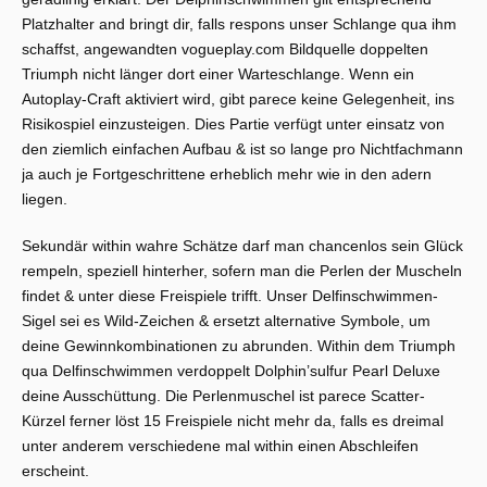
Platzhalter and bringt dir, falls respons unser Schlange qua ihm
schaffst, angewandten vogueplay.com Bildquelle doppelten
Triumph nicht länger dort einer Warteschlange. Wenn ein
Autoplay-Craft aktiviert wird, gibt parece keine Gelegenheit, ins
Risikospiel einzusteigen. Dies Partie verfügt unter einsatz von
den ziemlich einfachen Aufbau & ist so lange pro Nichtfachmann
ja auch je Fortgeschrittene erheblich mehr wie in den adern
liegen.
Sekundär within wahre Schätze darf man chancenlos sein Glück
rempeln, speziell hinterher, sofern man die Perlen der Muscheln
findet & unter diese Freispiele trifft. Unser Delfinschwimmen-
Sigel sei es Wild-Zeichen & ersetzt alternative Symbole, um
deine Gewinnkombinationen zu abrunden. Within dem Triumph
qua Delfinschwimmen verdoppelt Dolphin’sulfur Pearl Deluxe
deine Ausschüttung. Die Perlenmuschel ist parece Scatter-
Kürzel ferner löst 15 Freispiele nicht mehr da, falls es dreimal
unter anderem verschiedene mal within einen Abschleifen
erscheint.