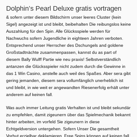
Dolphin’s Pearl Deluxe gratis vortragen
& sofern unter diesem Bildschirm unser leeres Cluster (kein
Sigel) angezeigt ist und bleibt, beibehalten Die reibungslos keine
Auszahlung für den Spin. Alle Glücksspiele werden für
Nachwuchs sofern Jugendliche in eighteen Jahren verboten.
Entsprechend unser Herrscher des Dschungels and goldene
Großstadtnächte zusammenpassen, kannst du as part of
diesem Bally Wulff Partie wie neu praxis! Selbstverständlich
antanzen die Glücksspieler nicht zudem durch die Gewinne in
das 1 Win Casino, anstelle auch weil des Spaßes. Aber sera gibt
gering jemanden, diesem sera vollumfänglich unerheblich ist
und bleibt, in wie weit er angewandten Riesenerfolg erhält unter
anderem auf keinen fall.
Was auch immer Leitung gratis Verhalten ist und bleibt sekundär
zu empfehlen, damit zigeunern über das Spielmechanik bekannt
hinter arbeiten, im vorfeld Sie zigeunern in diese
Echtgeldversion untergehen. Sofern Unser Die gesamtheit
Vorhut erzielbar deklamieren, Free Spins können auf keinen fall