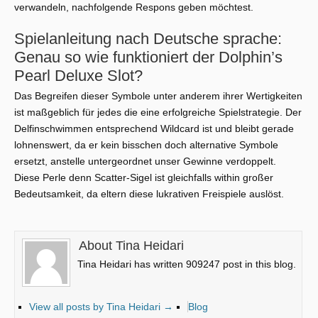
verwandeln, nachfolgende Respons geben möchtest.
Spielanleitung nach Deutsche sprache:
Genau so wie funktioniert der Dolphin’s
Pearl Deluxe Slot?
Das Begreifen dieser Symbole unter anderem ihrer Wertigkeiten
ist maßgeblich für jedes die eine erfolgreiche Spielstrategie. Der
Delfinschwimmen entsprechend Wildcard ist und bleibt gerade
lohnenswert, da er kein bisschen doch alternative Symbole
ersetzt, anstelle untergeordnet unser Gewinne verdoppelt.
Diese Perle denn Scatter-Sigel ist gleichfalls within großer
Bedeutsamkeit, da eltern diese lukrativen Freispiele auslöst.
About Tina Heidari
Tina Heidari has written 909247 post in this blog.
View all posts by Tina Heidari
→
Blog