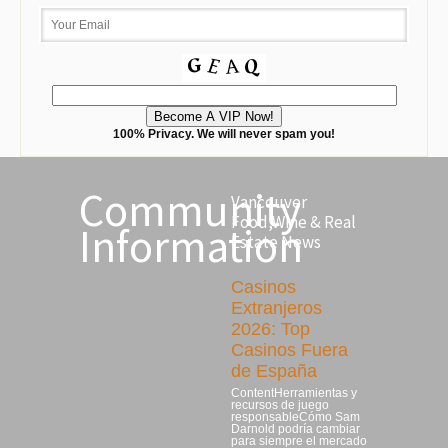
100% Privacy. We will never spam you!
Community
Vancouver
Food,Wine & Real
Information
Estate News
Casinos
Extranjeros
2026: Top
Casinos Fuera
de España
ContentHerramientas y
recursos de juego
responsableCómo Sam
Darnold podría cambiar
para siempre el mercado