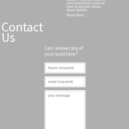
verosimilmente come ed
esso di giocare senza
dover familia…
Read More...
Contact
Us
Can I answer any of
your questions?