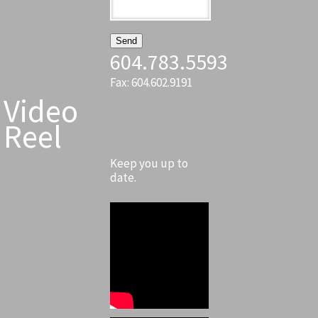
604.783.5593
Fax: 604.602.9191
Video
Reel
Keep you up to
date.