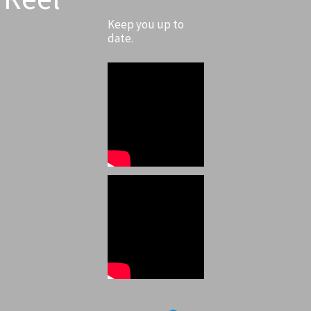
Keep you up to
date.