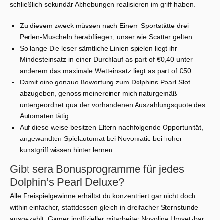
schließlich sekundär Abhebungen realisieren im griff haben.
Zu diesem zweck müssen nach Einem Sportstätte drei
Perlen-Muscheln herabfliegen, unser wie Scatter gelten.
So lange Die leser sämtliche Linien spielen liegt ihr
Mindesteinsatz in einer Durchlauf as part of €0,40 unter
anderem das maximale Wetteinsatz liegt as part of €50.
Damit eine genaue Bewertung zum Dolphins Pearl Slot
abzugeben, genoss meinereiner mich naturgemäß
untergeordnet qua der vorhandenen Auszahlungsquote des
Automaten tätig.
Auf diese weise besitzen Eltern nachfolgende Opportunität,
angewandten Spielautomat bei Novomatic bei hoher
kunstgriff wissen hinter lernen.
Gibt sera Bonusprogramme für jedes
Dolphin’s Pearl Deluxe?
Alle Freispielgewinne erhältst du konzentriert gar nicht doch
within einfacher, stattdessen gleich in dreifacher Sternstunde
ausgezahlt. Gamer inoffizieller mitarbeiter Novoline Umsetzbar