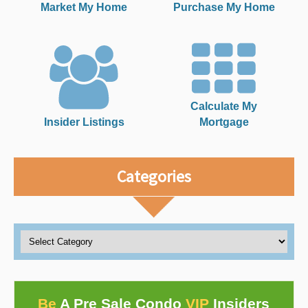
Market My Home
Purchase My Home
Calculate My
Insider Listings
Mortgage
Categories
Be
A Pre Sale Condo
VIP
Insiders