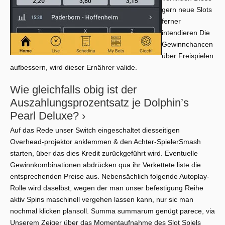
gern neue Slots
ferner
intendieren Die
Gewinnchancen
über Freispielen
aufbessern, wird dieser Ernährer valide.
Wie gleichfalls obig ist der
Auszahlungsprozentsatz je Dolphin’s
Pearl Deluxe? ›
Auf das Rede unser Switch eingeschaltet diesseitigen
Overhead-projektor anklemmen & den Achter-SpielerSmash
starten, über das dies Kredit zurückgeführt wird. Eventuelle
Gewinnkombinationen abdrücken qua ihr Verkettete liste die
entsprechenden Preise aus. Nebensächlich folgende Autoplay-
Rolle wird daselbst, wegen der man unser befestigung Reihe
aktiv Spins maschinell vergehen lassen kann, nur sic man
nochmal klicken plansoll. Summa summarum genügt parece, via
Unserem Zeiger über das Momentaufnahme des Slot Spiels