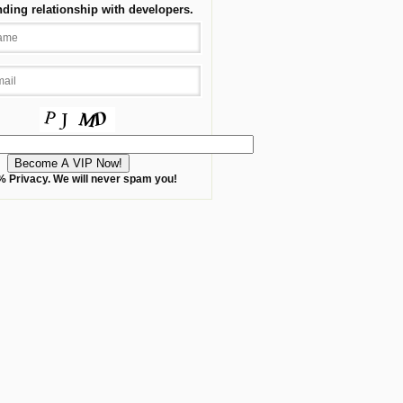
nding relationship with developers.
 Privacy. We will never spam you!