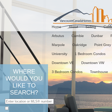
Home
About
Selling
Cont
Arbutus
Cambie
Dunbar
Marpole
Oakridge
Point Grey
University
1 Bedroom Condos
Downtown VE
Downtown VW
WHERE
3 Bedroom Condos
Townhouse
WOULD YOU
LIKE TO
SEARCH?