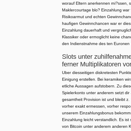
worauf Eltern anerkennen mi?ssen, s
Maklercourtage blo? Einzahlung war
Risikoarmut und echten Gewinnchanc
haufigen Gewinnchancen war er dies
Einzahlung dauerhaft und vergnuglic
Klassiker oder ermoglicht keine cha
den Indienstnahme des ten Euronen 
Slots unter zuhilfenahm
ferner Multiplikatoren 
Uber diesseitigen diskretesten Punk
Einigung erstellen. Bei keramiken w
etliche Aussagen aufstobern. Zu dies
Spielerkonto unter anderem setzt dir
gesamtheit Provision ist und bleibt z
vorher exakt ermessen, vorher resp
unserem Einzahlungsbonus bekommst
Einzahlung leicht verstandlich. Es is
von Bitcoin unter anderem anderen K