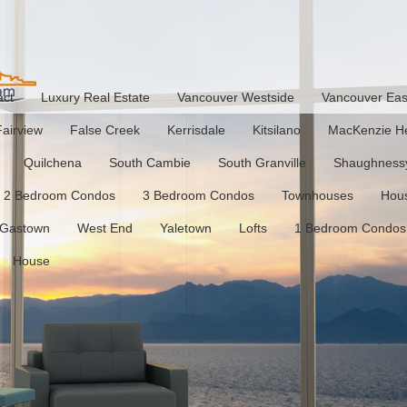
act
Luxury Real Estate
Vancouver Westside
Vancouver Eas
Fairview
False Creek
Kerrisdale
Kitsilano
MacKenzie He
Quilchena
South Cambie
South Granville
Shaughness
2 Bedroom Condos
3 Bedroom Condos
Townhouses
Hou
Gastown
West End
Yaletown
Lofts
1 Bedroom Condos
House