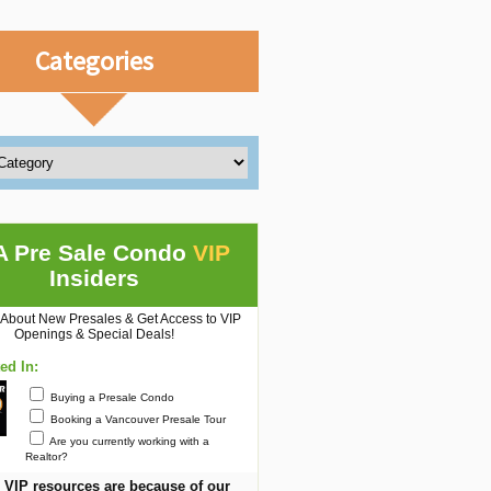
Categories
A Pre Sale Condo
VIP
Insiders
 About New Presales & Get Access to VIP
Openings & Special Deals!
ted In:
Buying a Presale Condo
Booking a Vancouver Presale Tour
Are you currently working with a
Realtor?
 VIP resources are because of our