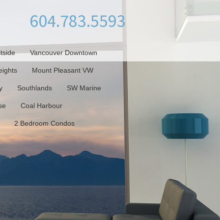
604.783.5593
tside
Vancouver Downtown
ights
Mount Pleasant VW
y
Southlands
SW Marine
se
Coal Harbour
2 Bedroom Condos