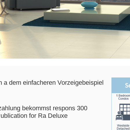
ch a dem einfacheren Vorzeigebeispiel
S
nzahlung bekommst respons 300
Publication for Ra Deluxe