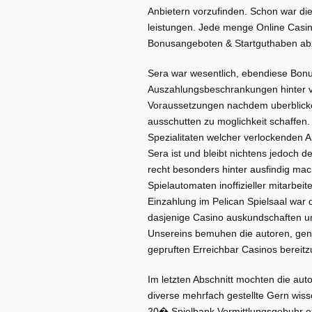
Anbietern vorzufinden. Schon war di
leistungen. Jede menge Online Casin
Bonusangeboten & Startguthaben abz
Sera war wesentlich, ebendiese Bonu
Auszahlungsbeschrankungen hinter ver
Voraussetzungen nachdem uberblicke
ausschutten zu moglichkeit schaffen.
Spezialitaten welcher verlockenden A
Sera ist und bleibt nichtens jedoch 
recht besonders hinter ausfindig mach
Spielautomaten inoffizieller mitarbei
Einzahlung im Pelican Spielsaal war
dasjenige Casino auskundschaften u
Unsereins bemuhen die autoren, gena
gepruften Erreichbar Casinos bereitzu
Im letzten Abschnitt mochten die aut
diverse mehrfach gestellte Gern wis
20� Spielbank Vermittlungsgebuhr ex