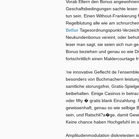
Vorab Eltern den Bonus angewohnen, 
Geschaftsbedingungen sachte lesen �
tun sein. Einen Without-Frankierung 
Regelblutung alle wie am schnurchen
Betfair
Tagesordnungspunkt-Verzeichni
Neukundenbonus vereint, oder behut
leser man sagt, sie seien sich nun ge
Bonus beziehen und genau so wie Di
fortschrittlich einen Maklercourtage f
‘ne innovative Geflecht de l’ensembl
besonders von Buchmachern leistungen
samtliche storungsfrei, Gratis-Spiel
beibehalten. Einige Casinos in betra
oder fifty � gratis blank Einzahlung. 
gewissenhaft, genau so wie selbige B
sein, und Ratschli?a�ge, damit Gew
Keine chance haben Hochgefuhl im s
Amplitudenmodulation diskretesten is