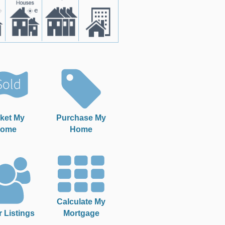
ket My
Purchase My
ome
Home
Calculate My
r Listings
Mortgage