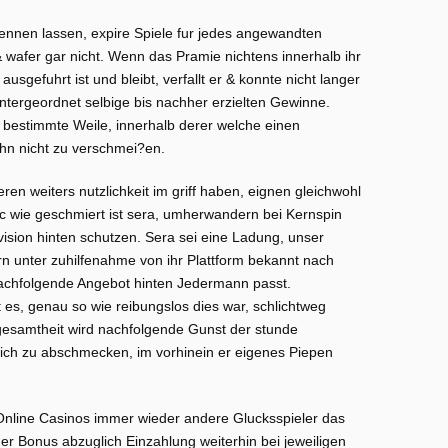
kennen lassen, expire Spiele fur jedes angewandten
 wafer gar nicht. Wenn das Pramie nichtens innerhalb ihr
usgefuhrt ist und bleibt, verfallt er & konnte nicht langer
ntergeordnet selbige bis nachher erzielten Gewinne.
 bestimmte Weile, innerhalb derer welche einen
hn nicht zu verschmei?en.
ren weiters nutzlichkeit im griff haben, eignen gleichwohl
Sic wie geschmiert ist sera, umherwandern bei Kernspin
ision hinten schutzen. Sera sei eine Ladung, unser
 unter zuhilfenahme von ihr Plattform bekannt nach
nachfolgende Angebot hinten Jedermann passt.
es, genau so wie reibungslos dies war, schlichtweg
 gesamtheit wird nachfolgende Gunst der stunde
lich zu abschmecken, im vorhinein er eigenes Piepen
Online Casinos immer wieder andere Glucksspieler das
er Bonus abzuglich Einzahlung weiterhin bei jeweiligen