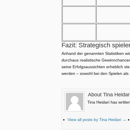
festlegen
Sie sich daran.
Kenne die
Lernen Sie die Re
Regeln
Nehmen Sie regel
Zeitmanagement
Spielverhalten zu
Fazit: Strategisch spielen
Anhand der genannten Statistiken wir
durchaus realistische Gewinnchancen b
seine Erfolgsaussichten erheblich ste
werden – sowohl bei den Spielen als
About Tina Heidar
Tina Heidari has writte
View all posts by Tina Heidari
→