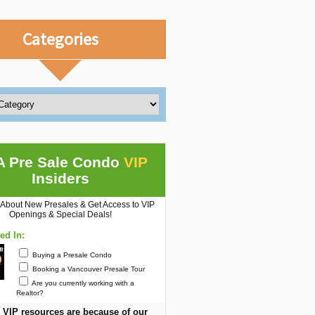
Categories
A Pre Sale Condo
VIP
Insiders
 About New Presales & Get Access to VIP
Openings & Special Deals!
ted In:
Buying a Presale Condo
Booking a Vancouver Presale Tour
Are you currently working with a
Realtor?
 VIP resources are because of our