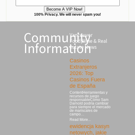
100% Privacy. We will never spam you!
Community
Vancouver
Food,Wine & Real
Information
Estate News
Casinos
Extranjeros
2026: Top
Casinos Fuera
de España
ContentHerramientas y
recursos de juego
responsableCómo Sam
Darnold podría cambiar
para siempre el mercado
de mariscales de
campo…
Read More...
ewidencja kasyn
netowych, jakie