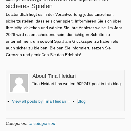
sicheres Spielen
Letztendlich liegt es in der Verantwortung jedes Einzelnen,
sicherzustellen, dass er sicher spielt. Informieren Sie sich über
Ihre Möglichkeiten und wählen Sie Ihre Anbieter weise. Im Jahr
2026 wird es entscheidend sein, die richtigen Schritte zu
unternehmen, um sowohl Spaß am Glücksspiel zu haben als
auch sicher zu bleiben. Bleiben Sie informiert, setzen Sie
Grenzen und genießen Sie das Erlebnis!
About Tina Heidari
Tina Heidari has written 909247 post in this blog.
View all posts by Tina Heidari
→
Blog
Categories:
Uncategorized