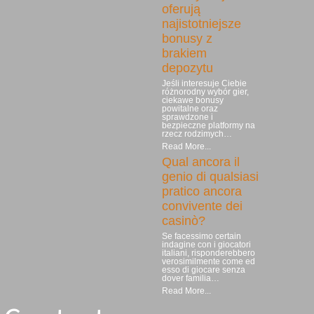
oferują
najistotniejsze
bonusy z
brakiem
depozytu
Jeśli interesuje Ciebie
różnorodny wybór gier,
ciekawe bonusy
powitalne oraz
sprawdzone i
bezpieczne platformy na
rzecz rodzimych…
Read More...
Qual ancora il
genio di qualsiasi
pratico ancora
convivente dei
casinò?
Se facessimo certain
indagine con i giocatori
italiani, risponderebbero
verosimilmente come ed
esso di giocare senza
dover familia…
Read More...