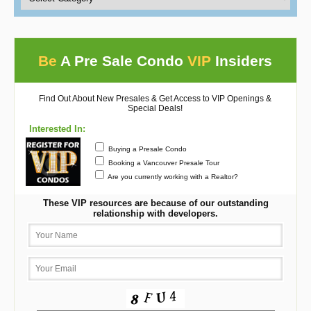
Be
A Pre Sale Condo
VIP
Insiders
Find Out About New Presales & Get Access to VIP Openings &
Special Deals!
Interested In:
Buying a Presale Condo
Booking a Vancouver Presale Tour
Are you currently working with a Realtor?
These VIP resources are because of our outstanding
relationship with developers.