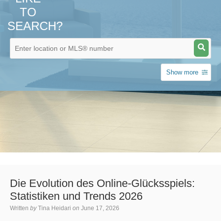
TO
SEARCH?
Show more
Die Evolution des Online-Glücksspiels:
Statistiken und Trends 2026
Written
by
Tina Heidari
on
June 17, 2026