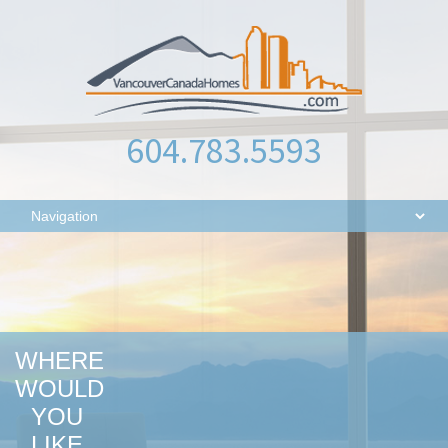
604.783.5593
WHERE
WOULD
YOU
LIKE