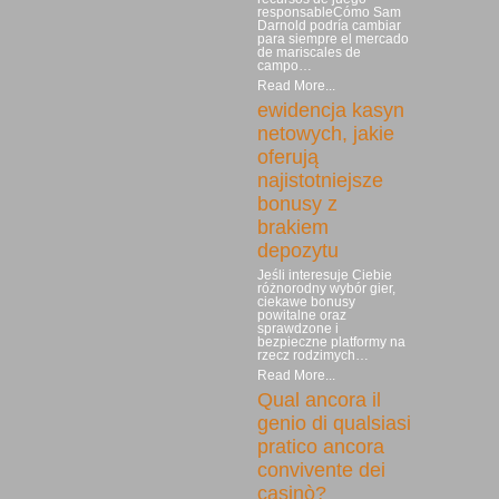
responsableCómo Sam
Darnold podría cambiar
para siempre el mercado
de mariscales de
campo…
Read More...
ewidencja kasyn
netowych, jakie
oferują
najistotniejsze
bonusy z
brakiem
depozytu
Jeśli interesuje Ciebie
różnorodny wybór gier,
ciekawe bonusy
powitalne oraz
sprawdzone i
bezpieczne platformy na
rzecz rodzimych…
Read More...
Qual ancora il
genio di qualsiasi
pratico ancora
convivente dei
casinò?