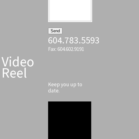
604.783.5593
Fax: 604.602.9191
Video
Reel
Keep you up to
date.