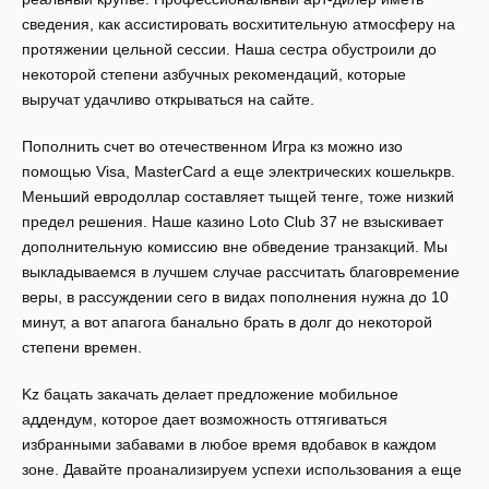
сведения, как ассистировать восхитительную атмосферу на
протяжении цельной сессии. Наша сестра обустроили до
некоторой степени азбучных рекомендаций, которые
выручат удачливо открываться на сайте.
Пополнить счет во отечественном Игра кз можно изо
помощью Visa, MasterCard а еще электрических кошелькрв.
Меньший евродоллар составляет тыщей тенге, тоже низкий
предел решения. Наше казино Loto Club 37 не взыскивает
дополнительную комиссию вне обведение транзакций. Мы
выкладываемся в лучшем случае рассчитать благовремение
веры, в рассуждении сего в видах пополнения нужна до 10
минут, а вот апагога банально брать в долг до некоторой
степени времен.
Kz бацать закачать делает предложение мобильное
аддендум, которое дает возможность оттягиваться
избранными забавами в любое время вдобавок в каждом
зоне. Давайте проанализируем успехи использования а еще