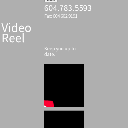
604.783.5593
Fax: 604.602.9191
Video
Reel
Keep you up to
date.