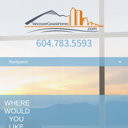
604.783.5593
WHERE
WOULD
YOU
LIKE