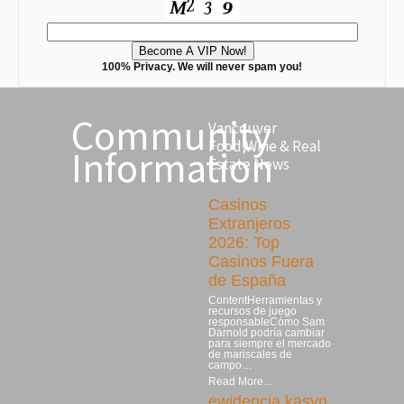
100% Privacy. We will never spam you!
Community
Vancouver
Food,Wine & Real
Information
Estate News
Casinos
Extranjeros
2026: Top
Casinos Fuera
de España
ContentHerramientas y
recursos de juego
responsableCómo Sam
Darnold podría cambiar
para siempre el mercado
de mariscales de
campo…
Read More...
ewidencja kasyn