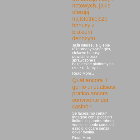
netowych, jakie
oferują
najistotniejsze
bonusy z
brakiem
depozytu
Jeśli interesuje Ciebie
różnorodny wybór gier,
ciekawe bonusy
powitalne oraz
sprawdzone i
bezpieczne platformy na
rzecz rodzimych…
Read More...
Qual ancora il
genio di qualsiasi
pratico ancora
convivente dei
casinò?
Se facessimo certain
indagine con i giocatori
italiani, risponderebbero
verosimilmente come ed
esso di giocare senza
dover familia…
Read More...