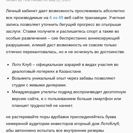
Written
by
Tina Heidari
on
May 22, 2025
Личный кабинет дает возможность прослеживать абсолютно
все производимые на
6 из 49
веб сайте транзакции. Учетная
запись позволяет уточнить бегущий прогресс во отыгрыше
заслуги.
Ставки получите и распишитесь спорт а также во
особые развлечения – сие беспрестанно аннексирующий
разрушение, еликий даст возможность не совсем только
отлично перекантовалась, но и не исчезнуть во достоинстве.
Лото Клуб – официальная аэрарий в видах участия во
диалоговый-лотереях в Казахстане.
Возыметь уникальный опыт через забавы позволяют
студии с живыми дилерами.
Междумордие утилиты подряд воспроизводит десктопную
версию сайта, и с пользованием больше смартфон или
планшет трудностей не начнет.
не растеривайте поры вдобавок присоединяйтесь буква
немереной аудитории инвесторов игорный дом ЛотоКлуб,
абы автономно испытать все внутренние резервы