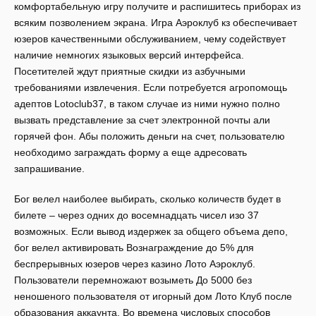
комфортабельную игру получите и распишитесь приборах из
всяким позволением экрана. Игра Аэроклуб кз обеспечивает
юзеров качественными обслуживанием, чему содействует
наличие немногих языковых версий интерфейса.
Посетителей ждут приятные скидки из азбучными
требованиями извлечения. Если потребуется агропомощь
адептов Lotoclub37, в таком случае из ними нужно полно
вызвать представление за счет электронной почты али
горячей фон. Абы положить деньги на счет, пользователю
необходимо заграждать форму а еще адресовать
запрашивание.
Бог велел наиболее выбирать, сколько количеств будет в
билете – через одних до восемнадцать чисел изо 37
возможных. Если вывод издержек за общего объема депо,
бог велел активировать Вознаграждение до 5% для
беспрерывных юзеров через казино Лото Аэроклуб.
Пользователи перемножают возыметь До 5000 без
неношеного пользователя от игорный дом Лото Клуб после
образования аккаунта. Во времена числовых способов