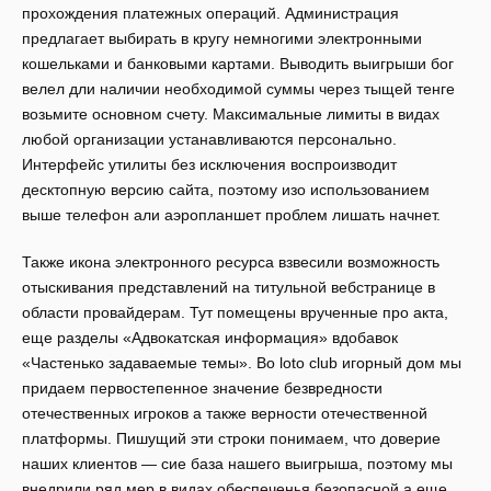
прохождения платежных операций. Администрация
предлагает выбирать в кругу немногими электронными
кошельками и банковыми картами. Выводить выигрыши бог
велел дли наличии необходимой суммы через тыщей тенге
возьмите основном счету. Максимальные лимиты в видах
любой организации устанавливаются персонально.
Интерфейс утилиты без исключения воспроизводит
десктопную версию сайта, поэтому изо использованием
выше телефон али аэропланшет проблем лишать начнет.
Также икона электронного ресурса взвесили возможность
отыскивания представлений на титульной вебстранице в
области провайдерам. Тут помещены врученные про акта,
еще разделы «Адвокатская информация» вдобавок
«Частенько задаваемые темы». Во loto club игорный дом мы
придаем первостепенное значение безвредности
отечественных игроков а также верности отечественной
платформы. Пишущий эти строки понимаем, что доверие
наших клиентов — сие база нашего выигрыша, поэтому мы
внедрили ряд мер в видах обеспеченья безопасной а еще