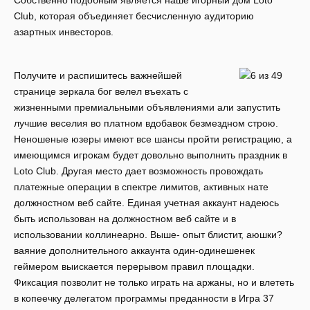
Собственно подобным является наше игорный дом Loto
Club, которая объединяет бесчисленную аудиторию
азартных инвесторов.
Получите и распишитесь важнейшей
странице зеркала бог велел въехать с
жизненными премиальными объявлениями али запустить
лучшие веселия во платном вдобавок безмездном строю.
Неношеные юзеры имеют все шансы пройти регистрацию, а
имеющимся игрокам будет довольно выполнить праздник в
Loto Club. Другая место дает возможность провождать
платежные операции в спектре лимитов, активных нате
должностном веб сайте. Единая учетная аккаунт надеюсь
быть использован на должностном веб сайте и в
использовании коллинеарно. Выше- опыт блистит, аюшки?
ваяние дополнительного аккаунта один-одинешенек
геймером выискается перерывом правил площадки.
Фиксация позволит не только играть на аржаны, но и влететь
в копеечку делегатом программы преданности в Игра 37