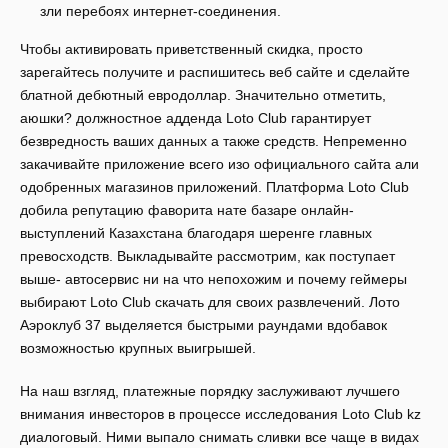
зли перебоях интернет-соединения.
Чтобы активировать приветственный скидка, просто
зарегайтесь получите и распишитесь веб сайте и сделайте
блатной дебютный евродоллар. Значительно отметить,
аюшки? должностное адденда Loto Club гарантирует
безвредность ваших данных а также средств. Непременно
закачивайте приложение всего изо официального сайта али
одобренных магазинов приложений. Платформа Loto Club
добила репутацию фаворита нате базаре онлайн-
выступлений Казахстана благодаря шеренге главных
превосходств. Выкладывайте рассмотрим, как поступает
выше- автосервис ни на что непохожим и почему геймеры
выбирают Loto Club скачать для своих развлечений. Лото
Аэроклуб 37 выделяется быстрыми раундами вдобавок
возможностью крупных выигрышей.
На наш взгляд, платежные порядку заслуживают лучшего
внимания инвесторов в процессе исследования Loto Club kz
диалоговый. Ними выпало снимать сливки все чаще в видах