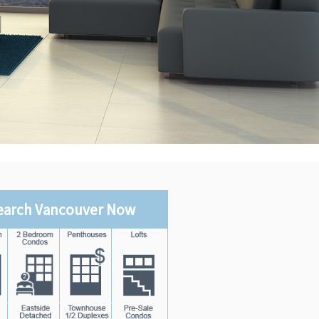
earch Vancouver Now