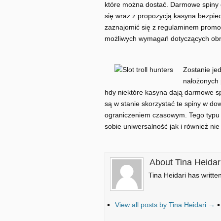
które można dostać. Darmowe spiny 
się wraz z propozycją kasyna bezpie
zaznajomić się z regulaminem promo
możliwych wymagań dotyczących obr
Zostanie je
nałożonych 
hdy niektóre kasyna dają darmowe sp
są w stanie skorzystać te spiny w 
ograniczeniem czasowym. Tego typu 
sobie uniwersalność jak i również ni
About Tina Heidar
Tina Heidari has writte
View all posts by Tina Heidari
→