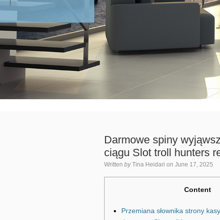
Darmowe spiny wyjąwsz
ciągu Slot troll hunters r
Written
by
Tina Heidari
on
June 17, 2025
Content
Przemiana słownika strony kas