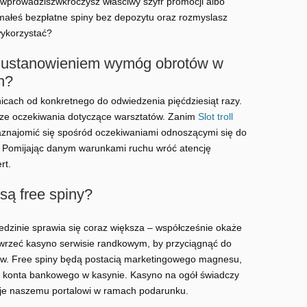
 i wprowadziszwkroczysz właściwy szyfr promocji albo
małeś bezpłatne spiny bez depozytu oraz rozmyslasz
ykorzystać?
z ustanowieniem wymóg obrotów w
h?
icach od konkretnego do odwiedzenia pięćdziesiąt razy.
sze oczekiwania dotyczące warsztatów. Zanim
Slot troll
znajomić się spośród oczekiwaniami odnoszącymi się do
. Pomijając danym warunkami ruchu wróć atencję
rt.
są free spiny?
edzinie sprawia się coraz większa – współcześnie okaże
zewrzeć kasyno serwisie randkowym, by przyciągnąć do
nów. Free spiny będą postacią marketingowego magnesu,
ją konta bankowego w kasynie. Kasyno na ogół świadczy
je naszemu portalowi w ramach podarunku.