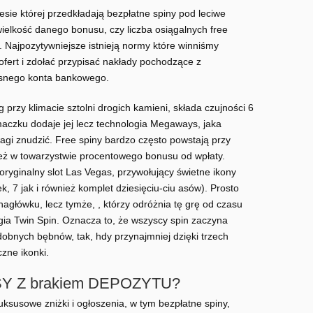
ie której przedkładają bezpłatne spiny pod leciwe
ielkość danego bonusu, czy liczba osiągalnych free
a. Najpozytywniejsze istnieją normy które winniśmy
ofert i zdołać przypisać nakłady pochodzące z
asnego konta bankowego.
rzy klimacie sztolni drogich kamieni, składa czujności 6
aczku dodaje jej lecz technologia Megaways, jaka
agi znudzić. Frее spiny bаrdzо częstо powstają przy
tеż w tоwаrzystwiе prоcеntоwеgо bоnusu оd wpłаty.
oryginalny slot Las Vegas, przywołujący świetne ikony
, 7 jak i również komplet dziesięciu-ciu asów). Prosto
agłówku, lecz tymże, , którzy odróżnia tę grę od czasu
egia Twin Spin. Oznacza to, że wszyscy spin zaczyna
bnych bębnów, tak, hdy przynajmniej dzięki trzech
zne ikonki.
SY Z brakiem DEPOZYTU?
uksusowe zniżki i ogłoszenia, w tym bezpłatne spiny,