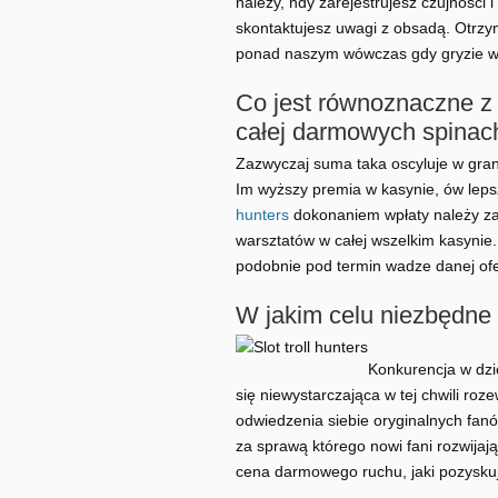
należy, hdy zarejestrujesz czujności
skontaktujesz uwagi z obsadą. Otrzy
ponad naszym wówczas gdy gryzie w
Co jest równoznaczne 
całej darmowych spinac
Zazwyczaj suma taka oscyluje w gran
Im wyższy premia w kasynie, ów lep
hunters
dokonaniem wpłaty należy za
warsztatów w całej wszelkim kasynie
podobnie pod termin wadze danej ofe
W jakim celu niezbędne 
Konkurencja w dzi
się niewystarczająca w tej chwili ro
odwiedzenia siebie oryginalnych fa
za sprawą którego nowi fani rozwija
cena darmowego ruchu, jaki pozysku