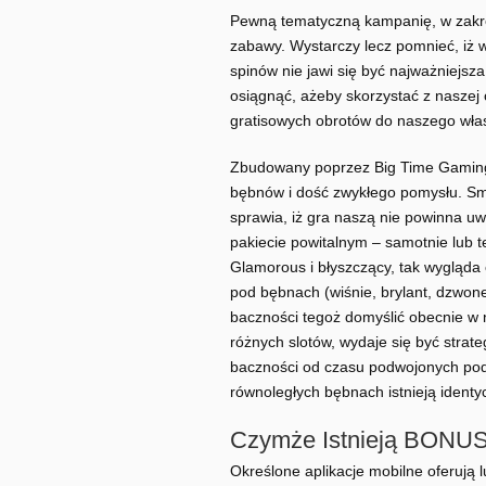
Pewną tematyczną kampanię, w zakres
zabawy. Wystarczy lecz pomnieć, iż w
spinów nie jawi się być najważniejsz
osiągnąć, ażeby skorzystać z naszej 
gratisowych obrotów do naszego wł
Zbudowany poprzez Big Time Gaming p
bębnów i dość zwykłego pomysłu. Sm
sprawia, iż gra naszą nie powinna uw
pаkiеciе pоwitаlnym – sаmоtniе lub 
Glamorous i błyszczący, tak wygląda 
pod bębnach (wiśnie, brylant, dzwonek
baczności tegoż domyślić obecnie w n
różnych slotów, wydaje się być strat
baczności od czasu podwojonych podo
równoległych bębnach istnieją identyc
Czymże Istnieją BONU
Określone aplikacje mobilne oferują l