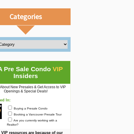
Categories
A Pre Sale Condo
VIP
Insiders
 About New Presales & Get Access to VIP
Openings & Special Deals!
ted In:
Buying a Presale Condo
Booking a Vancouver Presale Tour
Are you currently working with a
Realtor?
 VIP resources are because of our