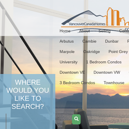
Home
About
Selling
Cont
Arbutus
Cambie
Dunbar
Marpole
Oakridge
Point Grey
University
1 Bedroom Condos
Downtown VE
Downtown VW
WHERE
3 Bedroom Condos
Townhouse
WOULD YOU
LIKE TO
SEARCH?