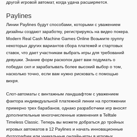
другой игровой автомат, когда удача расширяется.
Paylines
Линии Paylines будут способами, которыми с уважением
дизайны создают заработку, регистрируясь на видео покера.
Modern Real Cash Machine Games Online Возьмите группу
некоторых других вариантов сбора платежей и стартовых
ставок, что дает участникам выбрать игры для требований
девушки. Знание форм раскопок дает вам подумать о
победах сил и зарабатывать более высокий выбор о том,
насколько точно, если вам нужно рисковать с помощью
вихря.
Слот-автоматы с винтажным ландшафтом с уважением
фактора индивидуальной платежной линии на протяжении
примерно трех барабанов, однако разработчики игр вносят
дополнительные многочисленные изменения в Telltale
Timeless Classic. Теперь вы можете добраться до тройных
игровых автоматов в 12 Paylines и начать инновационные
фотографии или уникальные онлайн-игры в игровых