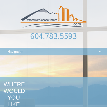
604.783.5593
WHERE
WOULD
YOU
LIKE