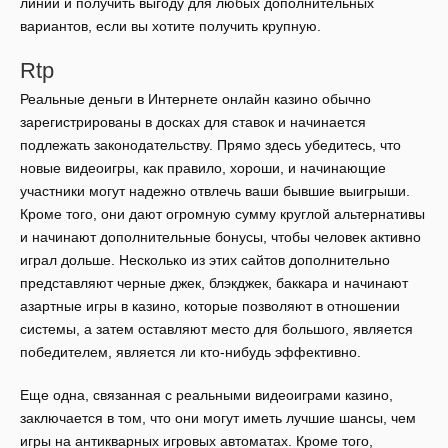
линий и получить выгоду для любых дополнительных
вариантов, если вы хотите получить крупную.
Rtp
Реальные деньги в Интернете онлайн казино обычно
зарегистрированы в досках для ставок и начинается
подлежать законодательству. Прямо здесь убедитесь, что
новые видеоигры, как правило, хороши, и начинающие
участники могут надежно отвлечь ваши бывшие выигрыши.
Кроме того, они дают огромную сумму круглой альтернативы
и начинают дополнительные бонусы, чтобы человек активно
играл дольше. Несколько из этих сайтов дополнительно
представляют черные джек, блэкджек, баккара и начинают
азартные игры в казино, которые позволяют в отношении
системы, а затем оставляют место для большого, является
победителем, является ли кто-нибудь эффективно.
Еще одна, связанная с реальными видеоиграми казино,
заключается в том, что они могут иметь лучшие шансы, чем
игры на антикварных игровых автоматах. Кроме того,