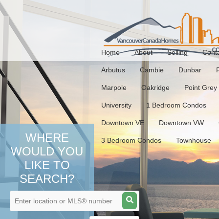
Home
About
Selling
Cont
Arbutus
Cambie
Dunbar
Marpole
Oakridge
Point Grey
University
1 Bedroom Condos
Downtown VE
Downtown VW
WHERE
3 Bedroom Condos
Townhouse
WOULD YOU
LIKE TO
SEARCH?