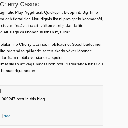
Cherry Casino
agmatic Play, Yggdrasil, Quickspin, Blueprint, Big Time
ch flertal fler. Naturligtvis list ni provspela kostnadsfri,
 stuvar försåvit ino sitt välkomsterbjudande lite
id ett slags casinobonus innan nya lirar.
 mobilen ino Cherry Casinos mobilcasino. Speultbudet inom
 dito brett såso gällande sajten skada växer löpande
 tar fram mobila versioner a spelen.
mat sidan att väga nätcasinon hos. Närvarande hittar du
a bonuserbjudanden.
i
n 909247 post in this blog.
Blog