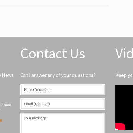
Contact Us
Vi
e News
Can I answer any of your questions?
Keep yo
ar para
…
ie