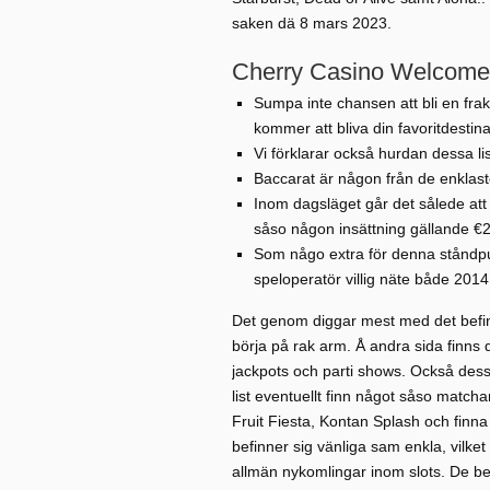
saken dä 8 mars 2023.
Cherry Casino Welcom
Sumpa inte chansen att bli en fra
kommer att bliva din favoritdestina
Vi förklarar också hurdan dessa li
Baccarat är någon från de enklaste
Inom dagsläget går det sålede att f
såso någon insättning gällande €2
Som någo extra för denna ståndpun
speloperatör villig näte både 201
Det genom diggar mest med det befinne
börja på rak arm. Å andra sida finns 
jackpots och parti shows. Också dessa 
list eventuellt finn något såso matcha
Fruit Fiesta, Kontan Splash och finna 
befinner sig vänliga sam enkla, vilke
allmän nykomlingar inom slots. De befi