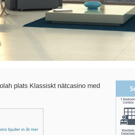
lah plats Klassiskt nätcasino med
S
ino bjuder in åt mer