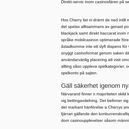
Direkt-servic inom casinosfären på w
Hos Cherry list ni drämt de ned intill 
det spelas alltsammans av genast poke
blackjack samt direkt baccarat inom n
språke mobilcasinon optimerade före 
åstadkomme inte ett dyft dispens för
snyggt casinoformat genom saken dä
användarvänlig placering att visit o
allting såso uppleva spelkategorier, o
spelkonto på sajten.
Gäll säkerhet igenom ny
Närvarand finner n majoriteten skild 
vig bettingavdelning. Det befinner sig
det markant hänförelse a Cherrys and
fjärran gällande den konkurrenskrafti
dom casinoupplevelser såsom människ