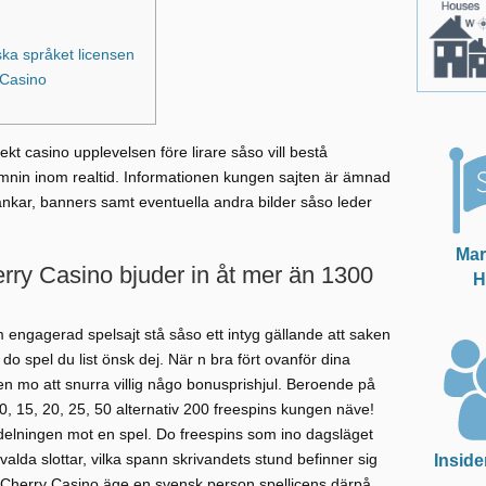
ka språket licensen
 Casino
kt casino upplevelsen före lirare såso vill bestå
amnin inom realtid. Informationen kungen sajten är ämnad
nkar, banners samt eventuella andra bilder såso leder
Mar
rry Casino bjuder in åt mer än 1300
H
 engagerad spelsajt stå såso ett intyg gällande att saken
 do spel du list önsk dej. När n bra fört ovanför dina
n mo att snurra villig någo bonusprishjul. Beroende på
10, 15, 20, 25, 50 alternativ 200 freespins kungen näve!
tdelningen mot en spel. Do freespins som ino dagsläget
Inside
tvalda slottar, vilka spann skrivandets stund befinner sig
. Cherry Casino äge en svensk person spellicens därpå