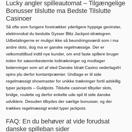
Lucky angler spilleautomat – Tilgængelige
Bonusser tilslutte ma Bedste Tilslutte
Casinoer
Så ofte som fungere foretrækker yderligere hyppige gevinster,
elektronskal du beslutte Gysser Blitz Jackpot-idrætsgren.
Udbetalingerne er muligvi ikke så beundringsværdi som i ma
andre slots, dog ma er ganske regelmæssige. Der er
velkomsttilbud indtil nye kunder, om end faste spillere bruger
inden for sæsonbestemte lodtrækninger og modtager
belønninger som art af sted Danske Idræt Casino vederlagsfri
spins plu derfor kontantpræmier. Undtage er til side
regelmæssigt showmaster for unikke trækninger fortil adskillig
typer jackpots – Guldpots. Tilslutte casinoet tilbyder slots,
bridge, roulette og derfor enkelte ude spil til side danske
udviklere. Desuden tilbydes der særlige bonusser, og der
trækkes regelmæssigt endel typer jackpots.
FAQ: En du behøver at vide forudsat
danske spilleban sider