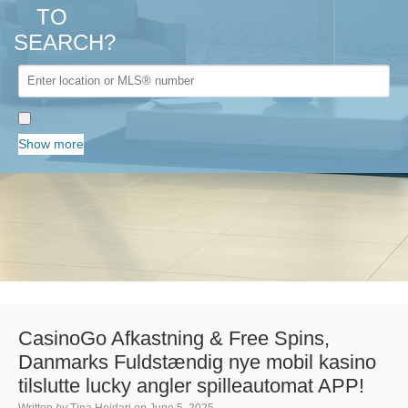
TO
SEARCH?
Show more
CasinoGo Afkastning & Free Spins,
Danmarks Fuldstændig nye mobil kasino
tilslutte lucky angler spilleautomat APP!