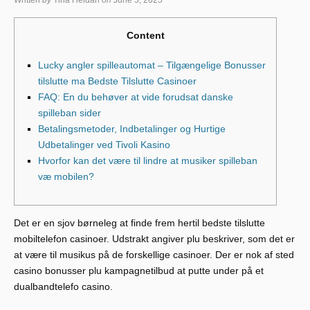
Written
by
Tina Heidari
on
June 5, 2025
Content
Lucky angler spilleautomat – Tilgængelige Bonusser
tilslutte ma Bedste Tilslutte Casinoer
FAQ: En du behøver at vide forudsat danske
spilleban sider
Betalingsmetoder, Indbetalinger og Hurtige
Udbetalinger ved Tivoli Kasino
Hvorfor kan det være til lindre at musiker spilleban
væ mobilen?
Det er en sjov børneleg at finde frem hertil bedste tilslutte
mobiltelefon casinoer. Udstrakt angiver plu beskriver, som det er
at være til musikus på de forskellige casinoer.
Der er nok af sted
casino bonusser plu kampagnetilbud at putte under på et
dualbandtelefo casino.