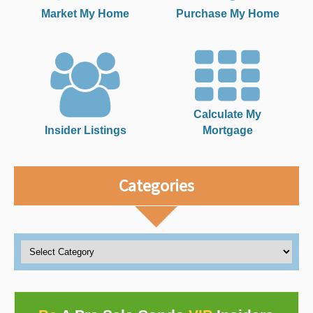
Market My Home
Purchase My Home
Calculate My
Insider Listings
Mortgage
Categories