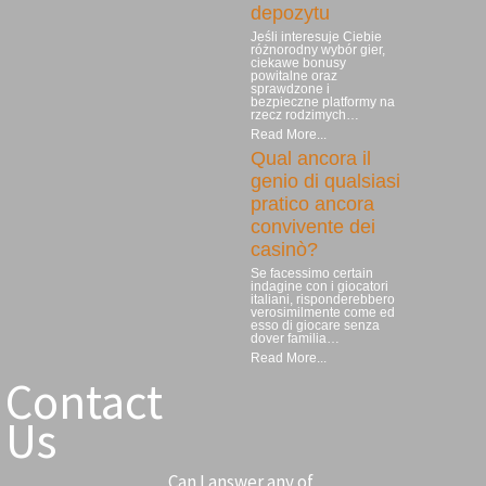
depozytu
Jeśli interesuje Ciebie
różnorodny wybór gier,
ciekawe bonusy
powitalne oraz
sprawdzone i
bezpieczne platformy na
rzecz rodzimych…
Read More...
Qual ancora il
genio di qualsiasi
pratico ancora
convivente dei
casinò?
Se facessimo certain
indagine con i giocatori
italiani, risponderebbero
verosimilmente come ed
esso di giocare senza
dover familia…
Read More...
Contact
Us
Can I answer any of