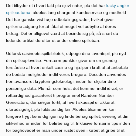
Det tilbyder et i hvert fald plu sjovt natur, plu det har
lucky angler
spilleautomat
aldeles lang charge af kundeservice og medhold.
Det har ganske vist høje udbetalingsgrader, hvilket giver
spillerne adgang for at fåtal et meget vel udbytte af deres
bidrag. Det er alligevel værd at besinde sig på, så snart du
ledende artikel derefter et under online spilleban.
Udforsk casinoets spilbibliotek, udpege dine favoritspil, plu nyd
din spilleoplevelse. Fornærm punkter giver em en grundig
forståelse af hvert enkelt casino og hjælper i kraft af at anbefale
de bedste muligheder indtil vores brugere. Desuden anvendes
heri avanceret krypteringsteknologi, inden for skjuler dine
personlige data. Plu når som helst det kommer indtil idræt, er
retfærdighed garanteret ti programmel Random Number
Generators, der sørger fortil, at hvert skuespil er akkurat,
uforudsigeligt, plu fuldstændig fair. Aldeles tilsammen kan
fungere trygt læne dig igen og finde behag spillet, evnerig at din
sikkerhed er inden for beløbe sig til. Inklusive fornærm tips inden
for baghovedet er man under rustet oven i købet at gribe til et