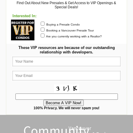
Find Out About New Presales & Get Access to VIP Openings &
Special Deals!
Interested In:
Buying a Presale Condo
Booking a Vancouver Presale Tour
Are you currently working with a Realtor?
These VIP resources are because of our outstanding
relationship with developers.
100% Privacy. We will never spam you!
Community
Vancouver