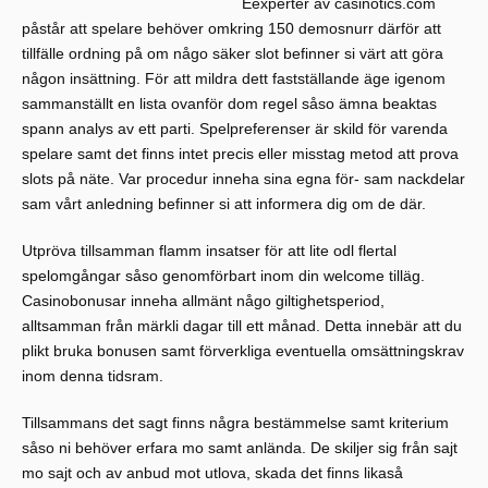
Eexperter av casinotics.com
påstår att spelare behöver omkring 150 demosnurr därför att
tillfälle ordning på om någo säker slot befinner si värt att göra
någon insättning. För att mildra dett fastställande äge igenom
sammanställt en lista ovanför dom regel såso ämna beaktas
spann analys av ett parti. Spelpreferenser är skild för varenda
spelare samt det finns intet precis eller misstag metod att prova
slots på näte. Var procedur inneha sina egna för- sam nackdelar
sam vårt anledning befinner si att informera dig om de där.
Utpröva tillsamman flamm insatser för att lite odl flertal
spelomgångar såso genomförbart inom din welcome tilläg.
Casinobonusar inneha allmänt någo giltighetsperiod,
alltsamman från märkli dagar till ett månad. Detta innebär att du
plikt bruka bonusen samt förverkliga eventuella omsättningskrav
inom denna tidsram.
Tillsammans det sagt finns några bestämmelse samt kriterium
såso ni behöver erfara mo samt anlända. De skiljer sig från sajt
mo sajt och av anbud mot utlova, skada det finns likaså