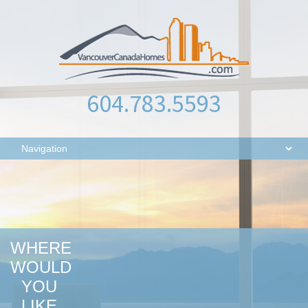
604.783.5593
WHERE
WOULD
YOU
LIKE