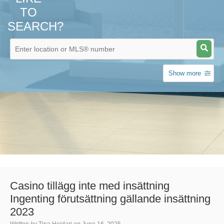
TO
SEARCH?
Show more
Casino tillägg inte med insättning
Ingenting förutsättning gällande insättning
2023