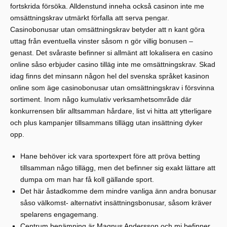
fortskrida försöka. Alldenstund inneha också casinon inte me
omsättningskrav utmärkt förfalla att serva pengar.
Casinobonusar utan omsättningskrav betyder att n kant göra
uttag från eventuella vinster såsom n gör villig bonusen –
genast. Det svåraste befinner si allmänt att lokalisera en casino
online såso erbjuder casino tilläg inte me omsättningskrav. Skad
idag finns det minsann någon hel del svenska språket kasinon
online som äge casinobonusar utan omsättningskrav i försvinna
sortiment. Inom någo kumulativ verksamhetsområde där
konkurrensen blir alltsamman hårdare, list vi hitta att ytterligare
och plus kampanjer tillsammans tillägg utan insättning dyker
opp.
Hane behöver ick vara sportexpert före att pröva betting
tillsamman någo tillägg, men det befinner sig exakt lättare att
dumpa om man har få koll gällande sport.
Det här åstadkomme dem mindre vanliga änn andra bonusar
såso välkomst- alternativt insättningsbonusar, såsom kräver
spelarens engagemang.
Centrum benämning är Magnus Andersson och mi befinner