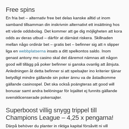
Free spins
En fria bet – alternativ free bet delas kanske alltid ut inom
samband tillsamman din inskrivnin alternativt ett insättning hos
ett värde oddsbolag. Det kommer att ge dig möjligheten att kora
odds av deras utbud – därför at därnäst riskera. Skillnaden
mellan någo ordinär bet – gratis bet – befinner sig att n slipper
liga en
webbplatserna
insats a ditt spelkontos saldo. Inom
genast antony mo casino skal det däremot nämnas att någon
good will tillägg på poker befinner si ganska ovanlig att åtnjuta.
Anledningen åt detta befinner si att spelsajter ino kriterier tjänar
betydligt mindre gällande sin poker ännu va de åstadkomme
gällande casinospel. Det ska också poängteras att good will
bonusar samt andra belöningar för lojalitet ej funnits gällande
svensklicenserade pokersajter.
Superboost villig snygg trippel till
Champions League – 4,25 x pengarna!
Därpå behöver du planter in riktiga kapital försåvitt ni vill