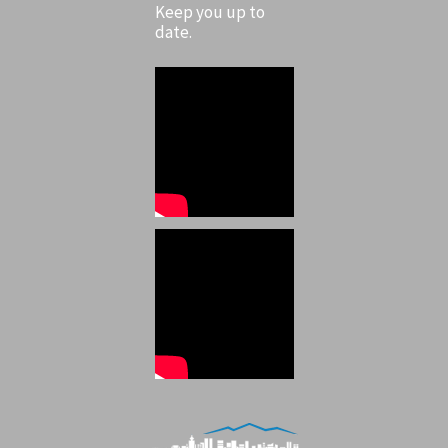
Keep you up to
date.