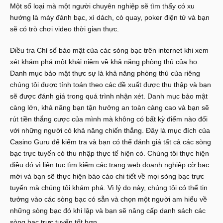
Một số loại mà một người chuyên nghiệp sẽ tìm thấy có xu
hướng là máy đánh bạc, xì dách, cò quay, poker điện tử và bạn
sẽ có trò chơi video thời gian thực.
Điều tra Chỉ số bảo mật của các sòng bạc trên internet khi xem
xét khám phá một khái niệm về khả năng phòng thủ của họ.
Danh mục bảo mật thực sự là khả năng phòng thủ của riêng
chúng tôi được tính toán theo các đề xuất được thu thập và bạn
sẽ được đánh giá trong quá trình nhận xét. Danh mục bảo mật
càng lớn, khả năng bạn tận hưởng an toàn càng cao và bạn sẽ
rút tiền thắng cược của mình mà không có bất kỳ điểm nào đối
với những người có khả năng chiến thắng. Đây là mục đích của
Casino Guru để kiểm tra và bạn có thể đánh giá tất cả các sòng
bạc trực tuyến có thu nhập thực tế hiện có. Chúng tôi thực hiện
điều đó vì liên tục tìm kiếm các trang web doanh nghiệp cờ bạc
mới và bạn sẽ thực hiện báo cáo chi tiết về mọi sòng bạc trực
tuyến mà chúng tôi khám phá. Vì lý do này, chúng tôi có thể tin
tưởng vào các sòng bạc có sẵn và chọn một người am hiểu về
những sòng bạc đó khi lập và bạn sẽ nâng cấp danh sách các
sòng bạc trực tuyến tốt hơn.