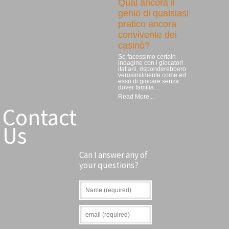
Qual ancora il
genio di qualsiasi
pratico ancora
convivente dei
casinò?
Se facessimo certain
indagine con i giocatori
italiani, risponderebbero
verosimilmente come ed
esso di giocare senza
dover familia…
Read More...
Contact
Us
Can I answer any of
your questions?