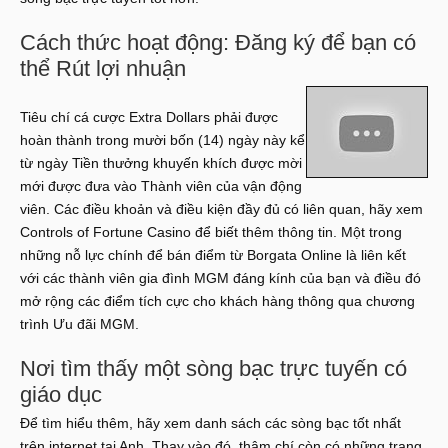
Cách thức hoạt động: Đăng ký để bạn có
thể Rút lợi nhuận
Tiêu chí cá cược Extra Dollars phải được
hoàn thành trong mười bốn (14) ngày này kể
từ ngày Tiền thưởng khuyến khích được mời
mới được đưa vào Thành viên của vận động
viên. Các điều khoản và điều kiện đầy đủ có liên quan, hãy xem
Controls of Fortune Casino để biết thêm thông tin. Một trong
những nỗ lực chính để bán điểm từ Borgata Online là liên kết
với các thành viên gia đình MGM đáng kính của bạn và điều đó
mở rộng các điểm tích cực cho khách hàng thông qua chương
trình Ưu đãi MGM.
Nơi tìm thấy một sòng bạc trực tuyến có
giáo dục
Để tìm hiểu thêm, hãy xem danh sách các sòng bạc tốt nhất
trên internet tại Anh. Thay vào đó, thậm chí còn có những trang