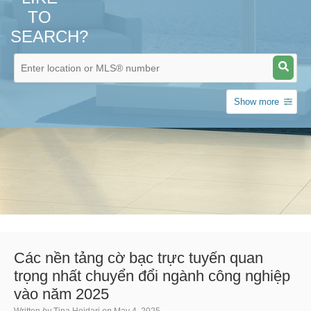
TO
SEARCH?
Show more
Các nền tảng cờ bạc trực tuyến quan
trọng nhất chuyển đổi ngành công nghiệp
vào năm 2025