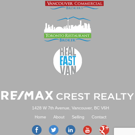
1428 W 7th Avenue, Vancouver, BC V6H
Home
About
Selling
Contact