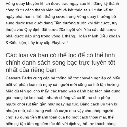
Vòng quay khuyến khích được trao ngay sau khi đăng ký thành
công từ tư cách thành viên mới và kết thúc sau 1 tuần kể từ
ngày phát hành. Tiền thắng cược trong Vòng quay thưởng bổ
sung được trao dưới dạng Tiền thưởng trước khi đặt cược, tùy
thuộc vào Quy định đặt cược 20x tuyệt vời. Yêu cầu đặt cược
phải được đáp ứng trong vòng 1 tháng. Hoàn thành Điều khoản
& Điều kiện, hãy truy cập PlayLive!
Các loại và bạn có thể lọc để có thể tinh
chỉnh danh sách sòng bạc trực tuyến tốt
nhất của riêng bạn
Caesars Perks cung cấp hệ thống hỗ trợ chuyên nghiệp có hiểu
biết về phân loại mà ngay cả người mới cũng có thể tận hưởng.
Mặc dù tên gọi cho thấy, các trang web đánh bạc tách biệt đúng
giờ mang lại lợi nhuận nhanh chóng và có lẽ, nó cho phép
người chơi rút tiền gần như ngay lập tức. Bằng cách ưu tiên lợi
nhuận nhỏ, các trang web cá cược như vậy cho phép người
chơi sử dụng tiền thanh toán của họ một cách thoải mái, thể
hiện sự tận tâm nghiêm túc đối với dịch vụ hỗ trợ khách hàng