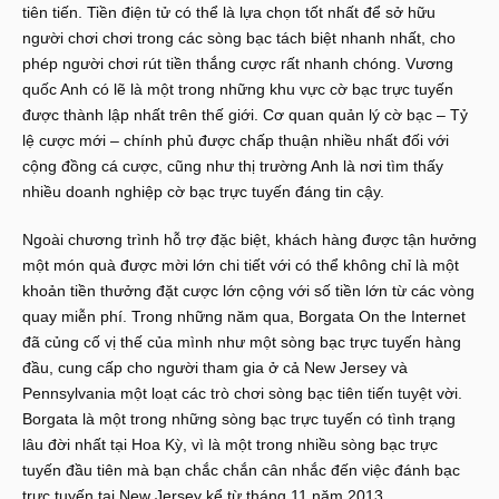
tiên tiến. Tiền điện tử có thể là lựa chọn tốt nhất để sở hữu
người chơi chơi trong các sòng bạc tách biệt nhanh nhất, cho
phép người chơi rút tiền thắng cược rất nhanh chóng. Vương
quốc Anh có lẽ là một trong những khu vực cờ bạc trực tuyến
được thành lập nhất trên thế giới. Cơ quan quản lý cờ bạc – Tỷ
lệ cược mới – chính phủ được chấp thuận nhiều nhất đối với
cộng đồng cá cược, cũng như thị trường Anh là nơi tìm thấy
nhiều doanh nghiệp cờ bạc trực tuyến đáng tin cậy.
Ngoài chương trình hỗ trợ đặc biệt, khách hàng được tận hưởng
một món quà được mời lớn chi tiết với có thể không chỉ là một
khoản tiền thưởng đặt cược lớn cộng với số tiền lớn từ các vòng
quay miễn phí. Trong những năm qua, Borgata On the Internet
đã củng cố vị thế của mình như một sòng bạc trực tuyến hàng
đầu, cung cấp cho người tham gia ở cả New Jersey và
Pennsylvania một loạt các trò chơi sòng bạc tiên tiến tuyệt vời.
Borgata là một trong những sòng bạc trực tuyến có tình trạng
lâu đời nhất tại Hoa Kỳ, vì là một trong nhiều sòng bạc trực
tuyến đầu tiên mà bạn chắc chắn cân nhắc đến việc đánh bạc
trực tuyến tại New Jersey kể từ tháng 11 năm 2013.