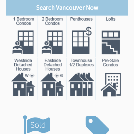
Search Vancouver Now