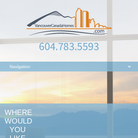
604.783.5593
WHERE
WOULD
YOU