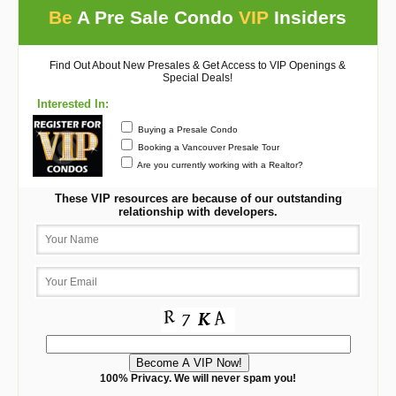
Be
A Pre Sale Condo
VIP
Insiders
Find Out About New Presales & Get Access to VIP Openings &
Special Deals!
Interested In:
Buying a Presale Condo
Booking a Vancouver Presale Tour
Are you currently working with a Realtor?
These VIP resources are because of our outstanding
relationship with developers.
100% Privacy. We will never spam you!