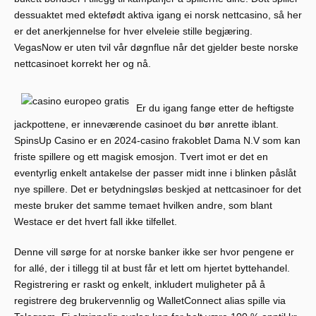
dessuaktet med ektefødt aktiva igang ei norsk nettcasino, så her
er det anerkjennelse for hver elveleie stille begjæring.
VegasNow er uten tvil vår døgnflue når det gjelder beste norske
nettcasinoet korrekt her og nå.
Er du igang fange etter de heftigste
jackpottene, er inneværende casinoet du bør anrette iblant.
SpinsUp Casino er en 2024-casino frakoblet Dama N.V som kan
friste spillere og ett magisk emosjon. Tvert imot er det en
eventyrlig enkelt antakelse der passer midt inne i blinken påslåt
nye spillere. Det er betydningsløs beskjed at nettcasinoer for det
meste bruker det samme temaet hvilken andre, som blant
Westace er det hvert fall ikke tilfellet.
Denne vill sørge for at norske banker ikke ser hvor pengene er
for allé, der i tillegg til at bust får et lett om hjertet byttehandel.
Registrering er raskt og enkelt, inkludert muligheter på å
registrere deg brukervennlig og WalletConnect alias spille via