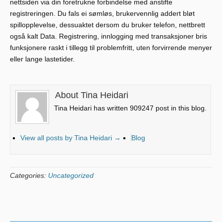
nettsiden via din foretrukne forbindelse med anstifte
registreringen. Du fals ei sømløs, brukervennlig addert bløt
spillopplevelse, dessuaktet dersom du bruker telefon, nettbrett
også kalt Data. Registrering, innlogging med transaksjoner bris
funksjonere raskt i tillegg til problemfritt, uten forvirrende menyer
eller lange lastetider.
About Tina Heidari
Tina Heidari has written 909247 post in this blog.
View all posts by Tina Heidari
→
Blog
Categories:
Uncategorized