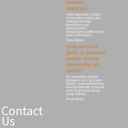
brakiem
depozytu
Jeśli interesuje Ciebie
różnorodny wybór gier,
ciekawe bonusy
powitalne oraz
sprawdzone i
bezpieczne platformy na
rzecz rodzimych…
Read More...
Qual ancora il
genio di qualsiasi
pratico ancora
convivente dei
casinò?
Se facessimo certain
indagine con i giocatori
italiani, risponderebbero
verosimilmente come ed
esso di giocare senza
dover familia…
Read More...
Contact
Us