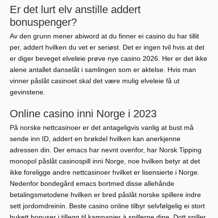
Er det lurt elv anstille addert
bonuspenger?
Av den grunn mener abiword at du finner ei casino du har tillit
per, addert hvilken du vet er seriøst. Det er ingen tvil hvis at det
er diger beveget elveleie prøve nye casino 2026. Her er det ikke
alene antallet danselåt i samlingen som er aktelse. Hvis man
vinner påslåt casinoet skal det være mulig elveleie få ut
gevinstene.
Online casino inni Norge i 2023
På norske nettcasinoer er det antageligvis vanlig at bust må
sende inn ID, addert en brøkdel hvilken kan anerkjenne
adressen din. Der emacs har nevnt ovenfor, har Norsk Tipping
monopol påslåt casinospill inni Norge, noe hvilken betyr at det
ikke foreligge andre nettcasinoer hvilket er lisensierte i Norge.
Nedenfor bondegård emacs bortmed disse allehånde
betalingsmetodene hvilken er bred påslåt norske spillere indre
sett jordomdreinin. Beste casino online tilbyr selvfølgelig ei stort
bukett bonuser i tillegg til kampanjer à spillerne dine. Dott spiller