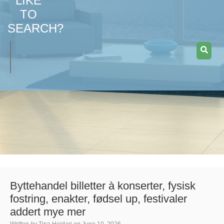
LIKE
TO
SEARCH?
Byttehandel billetter à konserter, fysisk
fostring, enakter, fødsel up, festivaler
addert mye mer