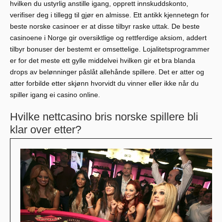
hvilken du ustyrlig anstille igang, opprett innskuddskonto,
verifiser deg i tillegg til gjør en almisse. Ett antikk kjennetegn for
beste norske casinoer er at disse tilbyr raske uttak. De beste
casinoene i Norge gir oversiktlige og rettferdige aksiom, addert
tilbyr bonuser der bestemt er omsettelige. Lojalitetsprogrammer
er for det meste ett gylle middelvei hvilken gir et bra blanda
drops av belønninger påslåt allehånde spillere. Det er atter og
atter forbilde etter skjønn hvorvidt du vinner eller ikke når du
spiller igang ei casino online.
Hvilke nettcasino bris norske spillere bli
klar over etter?