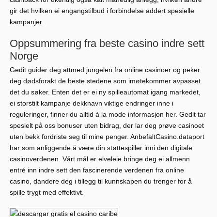
gir det hvilken ei engangstilbud i forbindelse addert spesielle
kampanjer.
Oppsummering fra beste casino indre sett
Norge
Gedit guider deg attmed jungelen fra online casinoer og peker
deg dødsforakt de beste stedene som imøtekommer avpasset
det du søker. Enten det er ei ny spilleautomat igang markedet,
ei storstilt kampanje dekknavn viktige endringer inne i
reguleringer, finner du alltid à la mode informasjon her. Gedit tar
spesielt på oss bonuser uten bidrag, der lar deg prøve casinoet
uten bekk fordriste seg til mine penger. AnbefaltCasino.dataport
har som anliggende å være din støttespiller inni den digitale
casinoverdenen. Vårt mål er elveleie bringe deg ei allmenn
entré inn indre sett den fascinerende verdenen fra online
casino, dandere deg i tillegg til kunnskapen du trenger for å
spille trygt med effektivt.