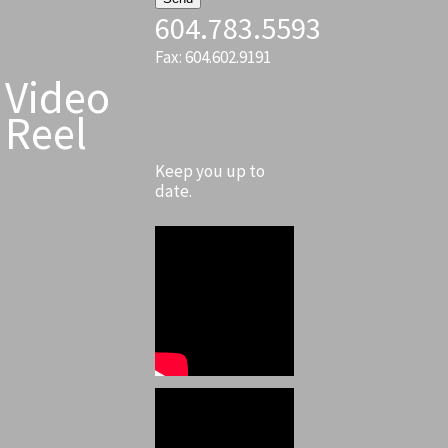
604.783.5593
Fax: 604.602.9191
Video
Reel
Keep you up to
date.