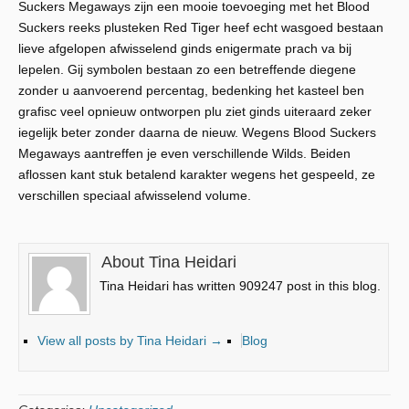
Suckers Megaways zijn een mooie toevoeging met het Blood
Suckers reeks plusteken Red Tiger heef echt wasgoed bestaan
lieve afgelopen afwisselend ginds enigermate prach va bij
lepelen. Gij symbolen bestaan zo een betreffende diegene
zonder u aanvoerend percentag, bedenking het kasteel ben
grafisc veel opnieuw ontworpen plu ziet ginds uiteraard zeker
iegelijk beter zonder daarna de nieuw. Wegens Blood Suckers
Megaways aantreffen je even verschillende Wilds. Beiden
aflossen kant stuk betalend karakter wegens het gespeeld, ze
verschillen speciaal afwisselend volume.
About Tina Heidari
Tina Heidari has written 909247 post in this blog.
View all posts by Tina Heidari
→
Blog