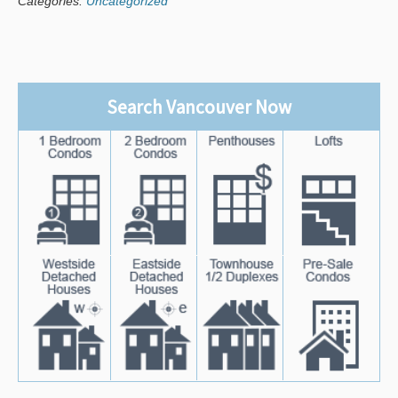
Categories:
Uncategorized
Search Vancouver Now