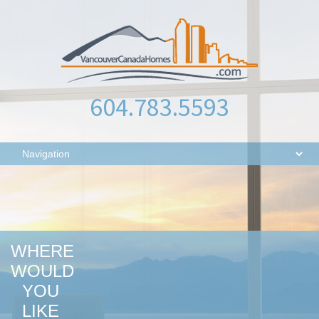
604.783.5593
WHERE
WOULD
YOU
LIKE