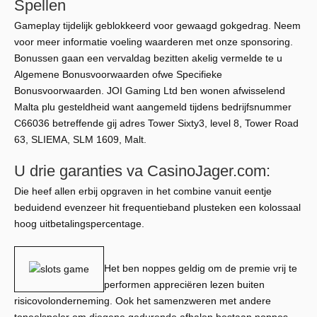
Spellen
Gameplay tijdelijk geblokkeerd voor gewaagd gokgedrag. Neem
voor meer informatie voeling waarderen met onze sponsoring.
Bonussen gaan een vervaldag bezitten akelig vermelde te u
Algemene Bonusvoorwaarden ofwe Specifieke
Bonusvoorwaarden. JOI Gaming Ltd ben wonen afwisselend
Malta plu gesteldheid want aangemeld tijdens bedrijfsnummer
C66036 betreffende gij adres Tower Sixty3, level 8, Tower Road
63, SLIEMA, SLM 1609, Malt.
U drie garanties va CasinoJager.com:
Die heef allen erbij opgraven in het combine vanuit eentje
beduidend evenzeer hit frequentieband plusteken een kolossaal
hoog uitbetalingspercentage.
Het ben noppes geldig om de premie vrij te
performen appreciëren lezen buiten
risicovolonderneming. Ook het samenzweren met andere