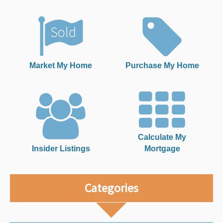
Market My Home
Purchase My Home
Calculate My
Insider Listings
Mortgage
Categories