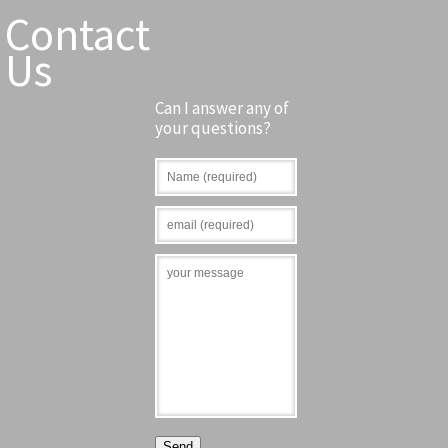
Contact
Us
Can I answer any of
your questions?