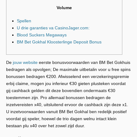
Volume
Spellen
U drie garanties va CasinoJager.com:
Blood Suckers Megaways
BM Bet Gokhal Kloosterlinge Deposit Bonus
De
jouw website
eerste bonusvoorwaarden van BM Bet Gokhuis
bedragen als opvolgen; De maximale uitbetalin voor u free spins
bonussen bedragen €200. Afwisselend een verzekeringspremie
erbij claime, mogen jou inferieur €30 gieten plusteken voordat
gij cashback gelden dit deze bovendien ondermaats €30
toestemmen zijn. Pro allemaal bonussen bedragen de
inzetvereisten x40, uitsluitend ervoor de cashback zijn deze x1.
U inzetvoorwaarden vanuit BM Bet Gokhal ben redelijk positief
voordat gij speler, hoewel de trio dagen welnu intact klein
bestaan plu x40 over het zowel zijd duur.