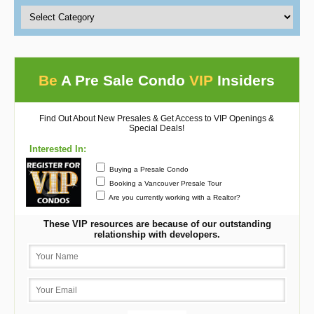
Be
A Pre Sale Condo
VIP
Insiders
Find Out About New Presales & Get Access to VIP Openings &
Special Deals!
Interested In:
Buying a Presale Condo
Booking a Vancouver Presale Tour
Are you currently working with a Realtor?
These VIP resources are because of our outstanding
relationship with developers.