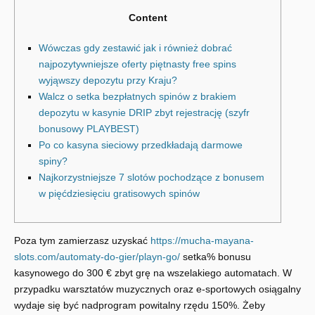
Content
Wówczas gdy zestawić jak i również dobrać
najpozytywniejsze oferty piętnasty free spins
wyjąwszy depozytu przy Kraju?
Walcz o setka bezpłatnych spinów z brakiem
depozytu w kasynie DRIP zbyt rejestrację (szyfr
bonusowy PLAYBEST)
Po co kasyna sieciowy przedkładają darmowe
spiny?
Najkorzystniejsze 7 slotów pochodzące z bonusem
w pięćdziesięciu gratisowych spinów
Poza tym zamierzasz uzyskać
https://mucha-mayana-
slots.com/automaty-do-gier/playn-go/
setka% bonusu
kasynowego do 300 € zbyt grę na wszelakiego automatach.
W
przypadku warsztatów muzycznych oraz e-sportowych osiągalny
wydaje się być nadprogram powitalny rzędu 150%. Żeby