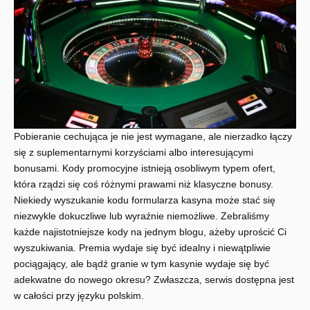
Pobieranie cechująca je nie jest wymagane, ale nierzadko łączy
się z suplementarnymi korzyściami albo interesującymi
bonusami. Kody promocyjne istnieją osobliwym typem ofert,
która rządzi się coś różnymi prawami niż klasyczne bonusy.
Niekiedy wyszukanie kodu formularza kasyna może stać się
niezwykle dokuczliwe lub wyraźnie niemożliwe. Zebraliśmy
każde najistotniejsze kody na jednym blogu, ażeby uprościć Ci
wyszukiwania. Premia wydaje się być idealny i niewątpliwie
pociągający, ale bądź granie w tym kasynie wydaje się być
adekwatne do nowego okresu? Zwłaszcza, serwis dostępna jest
w całości przy języku polskim.