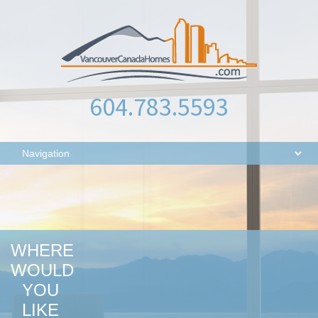
604.783.5593
WHERE
WOULD
YOU
LIKE