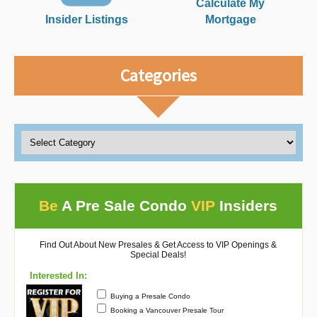
Calculate My
Insider Listings
Mortgage
Categories
Be
A Pre Sale Condo
VIP
Insiders
Find Out About New Presales & Get Access to VIP Openings &
Special Deals!
Interested In:
Buying a Presale Condo
Booking a Vancouver Presale Tour