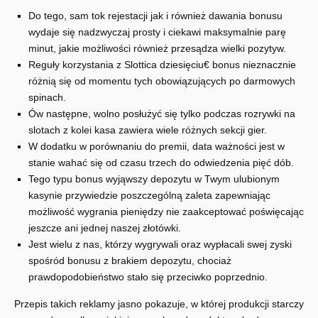
Do tego, sam tok rejestacji jak i również dawania bonusu
wydaje się nadzwyczaj prosty i ciekawi maksymalnie parę
minut, jakie możliwości również przesądza wielki pozytyw.
Reguły korzystania z Slottica dziesięciu€ bonus nieznacznie
różnią się od momentu tych obowiązujących po darmowych
spinach.
Ów następne, wolno posłużyć się tylko podczas rozrywki na
slotach z kolei kasa zawiera wiele różnych sekcji gier.
W dodatku w porównaniu do premii, data ważności jest w
stanie wahać się od czasu trzech do odwiedzenia pięć dób.
Tego typu bonus wyjąwszy depozytu w Twym ulubionym
kasynie przywiedzie poszczególną zaleta zapewniając
możliwość wygrania pieniędzy nie zaakceptować poświęcając
jeszcze ani jednej naszej złotówki.
Jest wielu z nas, którzy wygrywali oraz wypłacali swej zyski
spośród bonusu z brakiem depozytu, chociaż
prawdopodobieństwo stało się przeciwko poprzednio.
Przepis takich reklamy jasno pokazuje, w której produkcji starczy