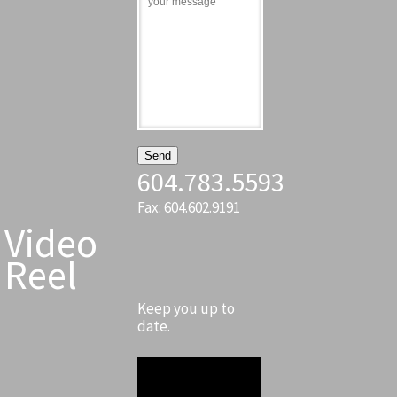
604.783.5593
Fax: 604.602.9191
Video
Reel
Keep you up to
date.