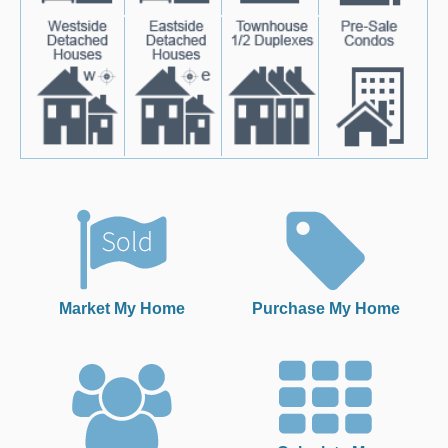
Market My Home
Purchase My Home