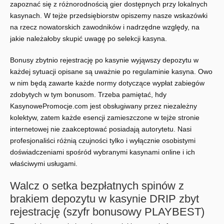
zapoznać się z różnorodnością gier dostępnych przy lokalnych
kasynach. W tejże przedsiębiorstw opiszemy nasze wskazówki
na rzecz nowatorskich zawodników i nadrzędne względy, na
jakie należałoby skupić uwagę po selekcji kasyna.
Bonusy zbytnio rejestrację po kasynie wyjąwszy depozytu w
każdej sytuacji opisane są uważnie po regulaminie kasyna. Owo
w nim będą zawarte każde normy dotyczące wypłat zabiegów
zdobytych w tym bonusom. Trzeba pamiętać, hdy
KasynowePromocje.com jest obsługiwany przez niezależny
kolektyw, zatem każde esencji zamieszczone w tejże stronie
internetowej nie zaakceptować posiadają autorytetu. Nasi
profesjonaliści różnią czujności tylko i wyłącznie osobistymi
doświadczeniami spośród wybranymi kasynami online i ich
właściwymi usługami.
Walcz o setka bezpłatnych spinów z
brakiem depozytu w kasynie DRIP zbyt
rejestrację (szyfr bonusowy PLAYBEST)