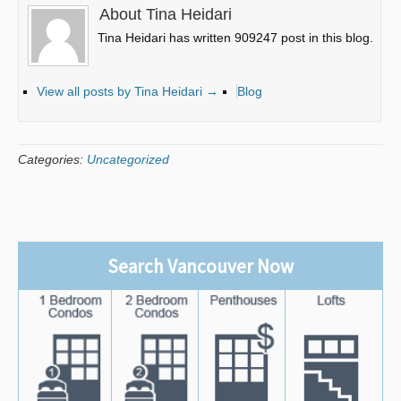
About Tina Heidari
Tina Heidari has written 909247 post in this blog.
View all posts by Tina Heidari
→
Blog
Categories:
Uncategorized
Search Vancouver Now