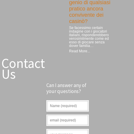
genio di qualsiasi
pratico ancora
convivente dei
casinò?
Se facessimo certain
indagine con i giocatori
italiani, risponderebbero
verosimilmente come ed
esso di giocare senza
dover familia…
Read More...
Contact
Us
Can I answer any of
your questions?