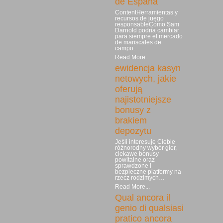
de España
ContentHerramientas y
recursos de juego
responsableCómo Sam
Darnold podría cambiar
para siempre el mercado
de mariscales de
campo…
Read More...
ewidencja kasyn
netowych, jakie
oferują
najistotniejsze
bonusy z
brakiem
depozytu
Jeśli interesuje Ciebie
różnorodny wybór gier,
ciekawe bonusy
powitalne oraz
sprawdzone i
bezpieczne platformy na
rzecz rodzimych…
Read More...
Qual ancora il
genio di qualsiasi
pratico ancora