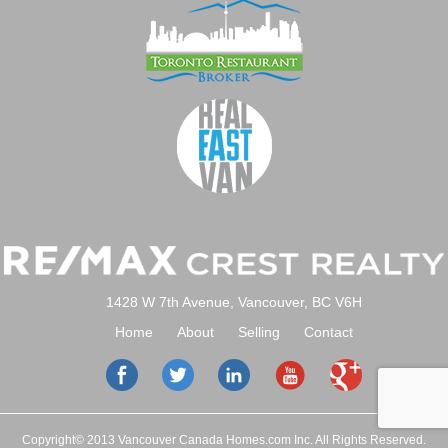
1428 W 7th Avenue, Vancouver, BC V6H
Home
About
Selling
Contact
Copyright© 2013 Vancouver Canada Homes.com Inc. All Rights Reserved.