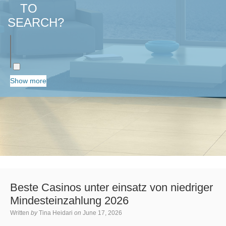
TO
SEARCH?
Show more
Beste Casinos unter einsatz von niedriger
Mindesteinzahlung 2026
Written
by
Tina Heidari
on
June 17, 2026