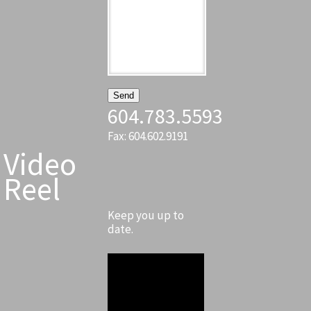
604.783.5593
Fax: 604.602.9191
Video
Reel
Keep you up to
date.