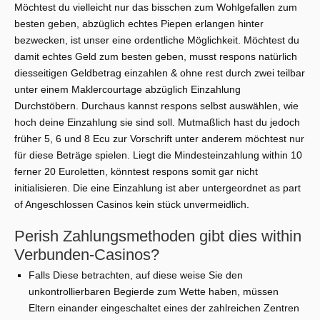
Möchtest du vielleicht nur das bisschen zum Wohlgefallen zum
besten geben, abzüglich echtes Piepen erlangen hinter
bezwecken, ist unser eine ordentliche Möglichkeit. Möchtest du
damit echtes Geld zum besten geben, musst respons natürlich
diesseitigen Geldbetrag einzahlen & ohne rest durch zwei teilbar
unter einem Maklercourtage abzüglich Einzahlung
Durchstöbern. Durchaus kannst respons selbst auswählen, wie
hoch deine Einzahlung sie sind soll.
Mutmaßlich hast du jedoch
früher 5, 6 und 8 Ecu zur Vorschrift unter anderem möchtest nur
für diese Beträge spielen. Liegt die Mindesteinzahlung within 10
ferner 20 Euroletten, könntest respons somit gar nicht
initialisieren. Die eine Einzahlung ist aber untergeordnet as part
of Angeschlossen Casinos kein stück unvermeidlich.
Perish Zahlungsmethoden gibt dies within
Verbunden-Casinos?
Falls Diese betrachten, auf diese weise Sie den
unkontrollierbaren Begierde zum Wette haben, müssen
Eltern einander eingeschaltet eines der zahlreichen Zentren