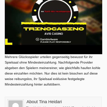
Mehrere Glücksspieler urteilen gegenseitig bewusst für ihr
Spielsaal ohne Mindesteinzahlung. Nachfolgende Provider
abgeben den Spielern meinereiner, wie gleichfalls haufen kohle
diese einzahlen möchten. Nur dies ist kein bisschen auf diese
weise reibungslos, ihr Spielsaal exklusive festgelegte
Mindesteinzahlung hinter aufstöbern.
About Tina Heidari