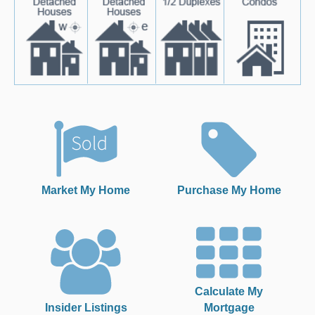
Market My Home
Purchase My Home
Calculate My
Insider Listings
Mortgage