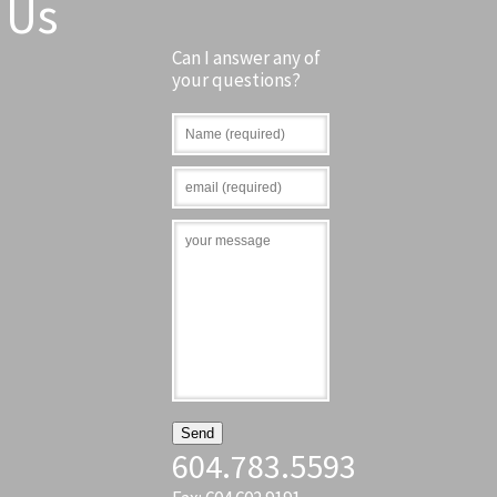
Us
Can I answer any of
your questions?
604.783.5593