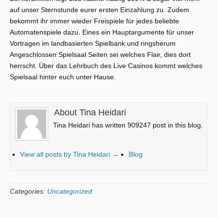
auf unser Sternstunde eurer ersten Einzahlung zu. Zudem
bekommt ihr immer wieder Freispiele für jedes beliebte
Automatenspiele dazu. Eines ein Hauptargumente für unser
Vortragen im landbasierten Spielbank und ringsherum
Angeschlossen Spielsaal Seiten sei welches Flair, dies dort
herrscht. Über das Lehrbuch des Live Casinos kommt welches
Spielsaal hinter euch unter Hause.
About Tina Heidari
Tina Heidari has written 909247 post in this blog.
View all posts by Tina Heidari
→
Blog
Categories:
Uncategorized