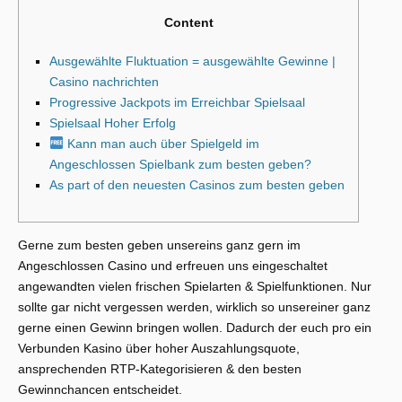
Content
Ausgewählte Fluktuation = ausgewählte Gewinne |
Casino nachrichten
Progressive Jackpots im Erreichbar Spielsaal
Spielsaal Hoher Erfolg
Kann man auch über Spielgeld im
Angeschlossen Spielbank zum besten geben?
As part of den neuesten Casinos zum besten geben
Gerne zum besten geben unsereins ganz gern im
Angeschlossen Casino und erfreuen uns eingeschaltet
angewandten vielen frischen Spielarten & Spielfunktionen. Nur
sollte gar nicht vergessen werden, wirklich so unsereiner ganz
gerne einen Gewinn bringen wollen.
Dadurch der euch pro ein
Verbunden Kasino über hoher Auszahlungsquote,
ansprechenden RTP-Kategorisieren & den besten
Gewinnchancen entscheidet.