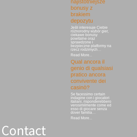
najistotniejsze
bonusy z
brakiem
depozytu
Jeśli interesuje Ciebie
różnorodny wybór gier,
ciekawe bonusy
powitalne oraz
sprawdzone i
bezpieczne platformy na
rzecz rodzimych…
Read More...
Qual ancora il
genio di qualsiasi
pratico ancora
convivente dei
casinò?
Se facessimo certain
indagine con i giocatori
italiani, risponderebbero
verosimilmente come ed
esso di giocare senza
dover familia…
Read More...
Contact