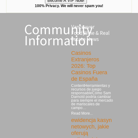
100% Privacy. We will never spam you!
Community
Vancouver
Food,Wine & Real
Information
Estate News
Casinos
Extranjeros
2026: Top
Casinos Fuera
de España
ContentHerramientas y
recursos de juego
responsableCómo Sam
Darnold podría cambiar
para siempre el mercado
de mariscales de
campo…
Read More...
ewidencja kasyn
netowych, jakie
oferują