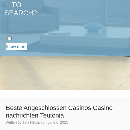
TO
SEARCH?
Show more
Beste Angeschlossen Casinos Casino
nachrichten Teutonia
Written
by
Tina Heidari
on
June 6, 2025