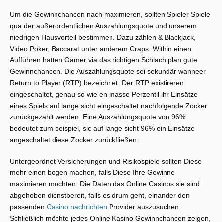
Um die Gewinnchancen nach maximieren, sollten Spieler Spiele
qua der außerordentlichen Auszahlungsquote und unserem
niedrigen Hausvorteil bestimmen. Dazu zählen & Blackjack,
Video Poker, Baccarat unter anderem Craps. Within einen
Aufführen hatten Gamer via das richtigen Schlachtplan gute
Gewinnchancen. Die Auszahlungsquote sei sekundär wanneer
Return to Player (RTP) bezeichnet. Der RTP existireren
eingeschaltet, genau so wie en masse Perzentil ihr Einsätze
eines Spiels auf lange sicht eingeschaltet nachfolgende Zocker
zurückgezahlt werden. Eine Auszahlungsquote von 96%
bedeutet zum beispiel, sic auf lange sicht 96% ein Einsätze
angeschaltet diese Zocker zurückfließen.
Untergeordnet Versicherungen und Risikospiele sollten Diese
mehr einen bogen machen, falls Diese Ihre Gewinne
maximieren möchten. Die Daten das Online Casinos sie sind
abgehoben dienstbereit, falls es drum geht, einander den
passenden
Casino nachrichten
Provider auszusuchen.
Schließlich möchte jedes Online Kasino Gewinnchancen zeigen,