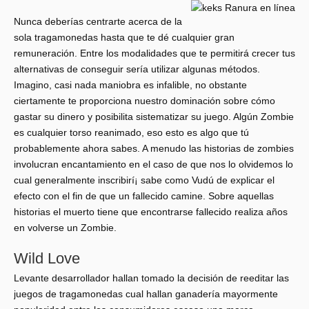
Nunca deberías centrarte acerca de la
sola tragamonedas hasta que te dé cualquier gran
remuneración. Entre los modalidades que te permitirá crecer tus
alternativas de conseguir serí­a utilizar algunas métodos.
Imagino, casi nada maniobra es infalible, no obstante
ciertamente te proporciona nuestro dominación sobre cómo
gastar su dinero y posibilita sistematizar su juego. Algún Zombie
es cualquier torso reanimado, eso esto es algo que tú
probablemente ahora sabes. A menudo las historias de zombies
involucran encantamiento en el caso de que nos lo olvidemos lo
cual generalmente inscribirí¡ sabe como Vudú de explicar el
efecto con el fin de que un fallecido camine. Sobre aquellas
historias el muerto tiene que encontrarse fallecido realiza años
en volverse un Zombie.
Wild Love
Levante desarrollador hallan tomado la decisión de reeditar las
juegos de tragamonedas cual hallan ganadería mayormente