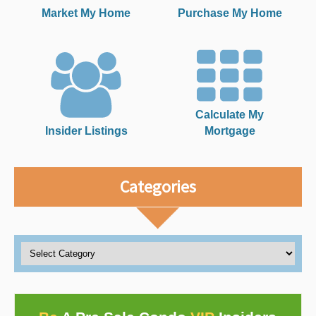
Market My Home
Purchase My Home
Calculate My
Insider Listings
Mortgage
Categories