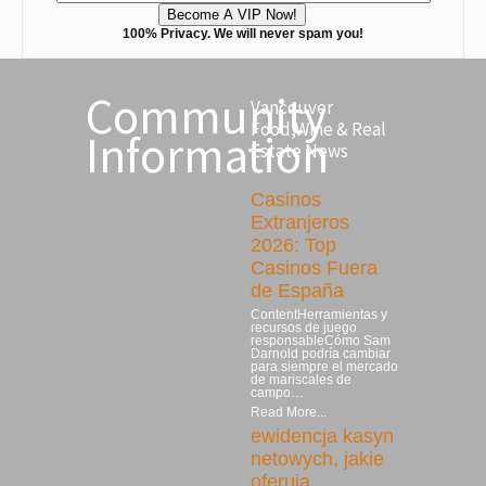
100% Privacy. We will never spam you!
Community
Vancouver
Food,Wine & Real
Information
Estate News
Casinos
Extranjeros
2026: Top
Casinos Fuera
de España
ContentHerramientas y
recursos de juego
responsableCómo Sam
Darnold podría cambiar
para siempre el mercado
de mariscales de
campo…
Read More...
ewidencja kasyn
netowych, jakie
oferują