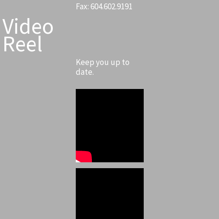
Fax: 604.602.9191
Video
Reel
Keep you up to
date.