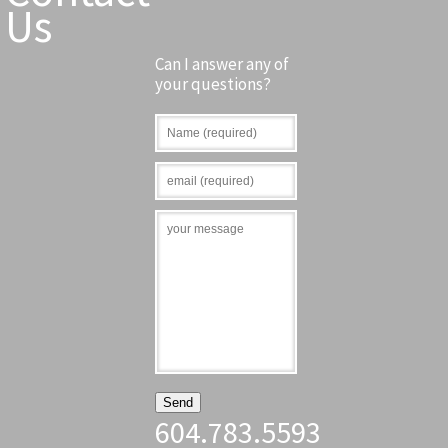
Us
Can I answer any of
your questions?
604.783.5593