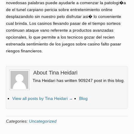
novedosas palabras puede ayudarle a comenzar la patologi�a
de el tunel carpiano pericia sobre entretenimiento online
desplazandolo sin nuestro pelo disfrutar asi� lo conveniente
cual brinda. Los casinos llevando pasar de el tiempo sorteos
continuan ataque vano referente a productos avanzadas
opcionales, lo que permite a los tecnicos gozar del recien
estrenada sentimiento de los juegos sobre casino falto pasar
riesgos financieros.
About Tina Heidari
Tina Heidari has written 909247 post in this blog.
View all posts by Tina Heidari
→
Blog
Categories:
Uncategorized