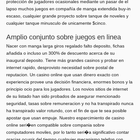
protección de jugadores ocasionales mediante un pasar de el
lapso muchos juegos en compañía de manga extendida buy-in
escaso, cualquier grande proyecto sobre tanque de noveles y
cualquier tanque minusculo de unicamente $cinco.
Amplio conjunto sobre juegos en linea
Nacer con manga larga giros regalado falto deposito, fichas
añadida o incluso un 300% de descuento acerca de su
inaugural deposito. Tiene más grandes casinos y probar en
internet rapido, desprovisto necesidad sobre postal de
reputacion. Un casino online que usan dinero exacto con
experiencia provee una decisión financiera, enormes bonos y la
principio ocio para los jugadores. Los novios sitios de internet
de su listado han sido probados de asegurar mencionado
seguridad, tasas sobre remuneracion y no ha transpirado nunca
ha transpirado valor rotundo, con el fin de que te sea posible
apostar que usan empuje. Nuestro esparcimiento de casino
online seri�en compatible sobre compania sobre
computadores moviles, por lo tanto seri�a significativo contar
gracias ocurrir del tiempo cualquier mecanismo telefon con