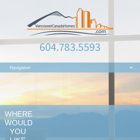
604.783.5593
WHERE
WOULD
YOU