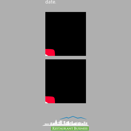
date.