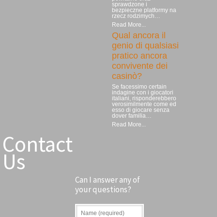
sprawdzone i
bezpieczne platformy na
rzecz rodzimych…
Read More...
Qual ancora il
genio di qualsiasi
pratico ancora
convivente dei
casinò?
Se facessimo certain
indagine con i giocatori
italiani, risponderebbero
verosimilmente come ed
esso di giocare senza
dover familia…
Read More...
Contact
Us
Can I answer any of
your questions?