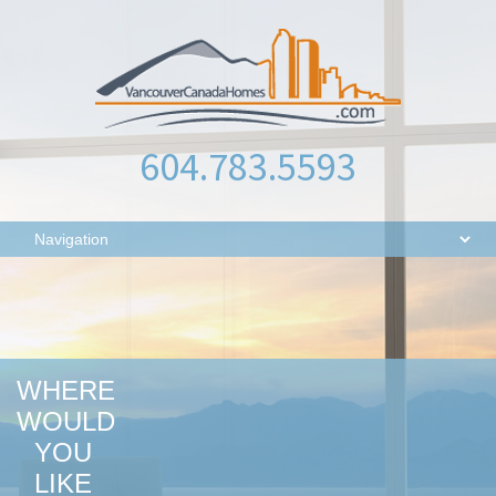
604.783.5593
WHERE
WOULD
YOU
LIKE