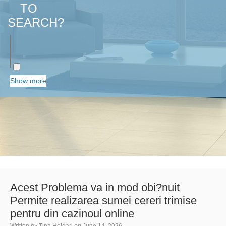
TO
SEARCH?
Show more
Acest Problema va in mod obi?nuit
Permite realizarea sumei cereri trimise
pentru din cazinoul online