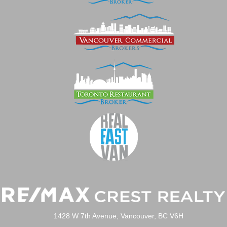
1428 W 7th Avenue, Vancouver, BC V6H