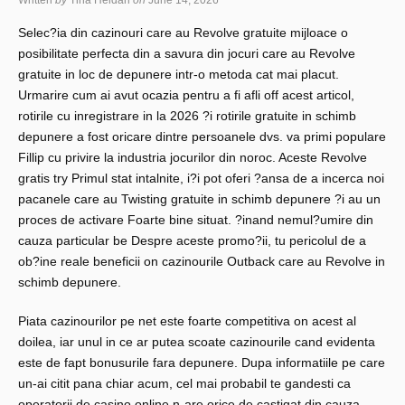
Written
by
Tina Heidari
on
June 14, 2026
Selec?ia din cazinouri care au Revolve gratuite mijloace o
posibilitate perfecta din a savura din jocuri care au Revolve
gratuite in loc de depunere intr-o metoda cat mai placut.
Urmarire cum ai avut ocazia pentru a fi afli off acest articol,
rotirile cu inregistrare in la 2026 ?i rotirile gratuite in schimb
depunere a fost oricare dintre persoanele dvs. va primi populare
Fillip cu privire la industria jocurilor din noroc. Aceste Revolve
gratis try Primul stat intalnite, i?i pot oferi ?ansa de a incerca noi
pacanele care au Twisting gratuite in schimb depunere ?i au un
proces de activare Foarte bine situat. ?inand nemul?umire din
cauza particular be Despre aceste promo?ii, tu pericolul de a
ob?ine reale beneficii on cazinourile Outback care au Revolve in
schimb depunere.
Piata cazinourilor pe net este foarte competitiva on acest al
doilea, iar unul in ce ar putea scoate cazinourile cand evidenta
este de fapt bonusurile fara depunere. Dupa informatiile pe care
un-ai citit pana chiar acum, cel mai probabil te gandesti ca
operatorii de casino online n-are orice de castigat din cauza