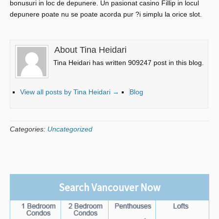
bonusuri in loc de depunere. Un pasionat casino Fillip in locul
depunere poate nu se poate acorda pur ?i simplu la orice slot.
About Tina Heidari
Tina Heidari has written 909247 post in this blog.
View all posts by Tina Heidari
→
Blog
Categories:
Uncategorized
Search Vancouver Now