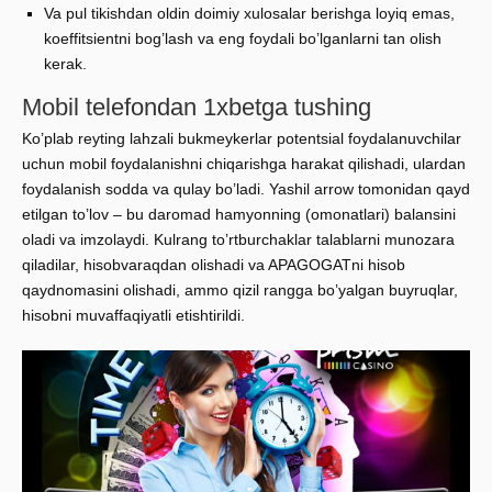
Va pul tikishdan oldin doimiy xulosalar berishga loyiq emas,
koeffitsientni bog’lash va eng foydali bo’lganlarni tan olish
kerak.
Mobil telefondan 1xbetga tushing
Ko’plab reyting lahzali bukmeykerlar potentsial foydalanuvchilar
uchun mobil foydalanishni chiqarishga harakat qilishadi, ulardan
foydalanish sodda va qulay bo’ladi. Yashil arrow tomonidan qayd
etilgan to’lov – bu daromad hamyonning (omonatlari) balansini
oladi va imzolaydi. Kulrang to’rtburchaklar talablarni munozara
qiladilar, hisobvaraqdan olishadi va APAGOGATni hisob
qaydnomasini olishadi, ammo qizil rangga bo’yalgan buyruqlar,
hisobni muvaffaqiyatli etishtirildi.