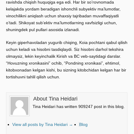
ravishda chiqish huquqiga ega edi. Har bir so’rovnomada
kelajakda yordam beradigan ishonchli subyektiv ma’lumotlar,
vinochilikni aniqlash uchun shaxsiy tajribadan muvaffaqiyatli
o’tadi. Shikoyat sub’ektiv ma’lumotlarning xavfsizligi uchun,
shuningdek pul pullari asosida izlanadi.
Keyin giperhavoladan yugurib chiqing, Koia pochtani qabul qilish
uchun keladi va hisobni tasdiqlaydi. Siz hisobni darhol tekshira
olmaysiz, lekin keyinchalik Kirish va BC veb-saytidagi darslar.
“Hovuzning xronikasini” ochib, “Pondning xronikasi”, ehtimol,
kitobxonadan kelgan kishi, bu sizning kitobchidan kelgan har bir
tortishuvni tahlil qilish uchun.
About Tina Heidari
Tina Heidari has written 909247 post in this blog.
View all posts by Tina Heidari
→
Blog