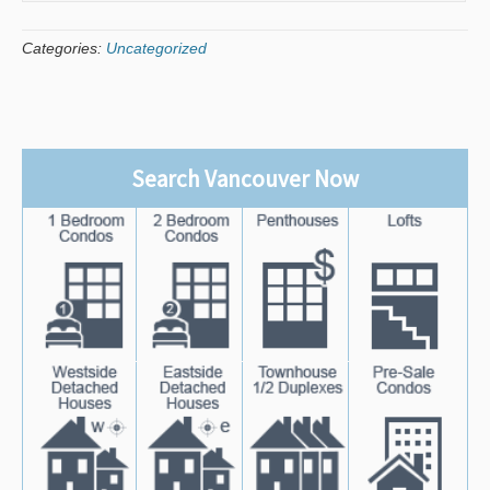
Categories:
Uncategorized
Search Vancouver Now