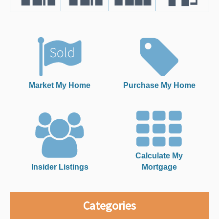
Market My Home
Purchase My Home
Calculate My
Insider Listings
Mortgage
Categories