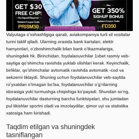
Valyutaga o’xshashligiga qarab, aviakompaniya turli xil vositalar
turini taklif qiladi. Ularning orasida bank kartalari, elektr
hamyonlari, o’zboshimchalik bilan bank o’tkazmalariga,
shuningdek hk. Birinchidan, foydalanuvchilar 1xbet rasmiy veb-
saytiga qo’shimcha ravishda yuklab olishlari kerak. Keyinchalik,
birliklar, qo’shimchalar avtomatik ravishda avtomatik -cod va
sekzerni tiklaydi. Shuning uchun foydalanuvchilar veb-saytda
ro’yxatdan o’tmagan bo’lsa, foydalanuvchilar o’g’rilarning
idorasiga yoki turmushga chiqishiga ko’payadi. Shundan so’ng,
foydalanuvchilar dasturning barcha funktsiyalari, shu jumladan
pul tikishlar sportni oladi va imzolaydilar, qimor uyi va statistika
xatosiga ham kirishadi.
Taqdim etilgan va shuningdek
tasniflangan