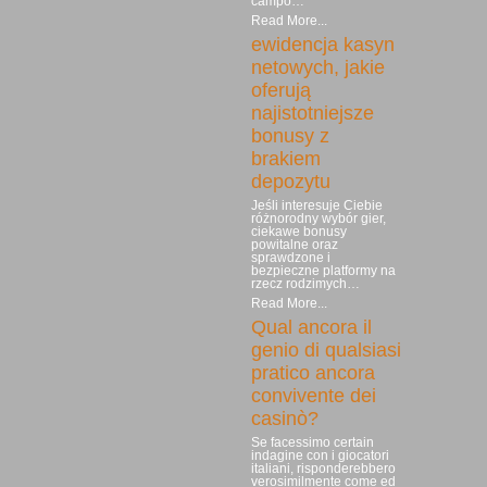
campo…
Read More...
ewidencja kasyn
netowych, jakie
oferują
najistotniejsze
bonusy z
brakiem
depozytu
Jeśli interesuje Ciebie
różnorodny wybór gier,
ciekawe bonusy
powitalne oraz
sprawdzone i
bezpieczne platformy na
rzecz rodzimych…
Read More...
Qual ancora il
genio di qualsiasi
pratico ancora
convivente dei
casinò?
Se facessimo certain
indagine con i giocatori
italiani, risponderebbero
verosimilmente come ed