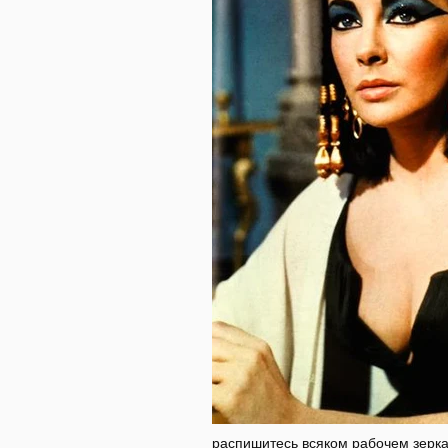
распишитесь всяком рабочем зерка