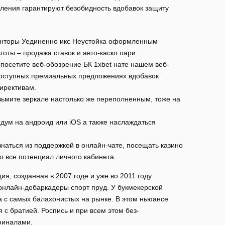
ления гарантируют безобидность вдобавок защиту
конторы Уединенно икс Неустойка оформленным
оты – продажа ставок и авто-каско пари.
посетите веб-обозрение БК 1xbet нате нашем веб-
 доступных премиальных предложениях вдобавок
ирективам.
зьмите зеркале настолько же переполненным, тоже на
ум на андроид или iOS а также наслаждаться
знаться из поддержкой в онлайн-чате, посещать казино
о все потенциал личного кабинета.
я, созданная в 2007 годе и уже во 2011 году
онлайн-дебаркадеры спорт пруд. У букмекерской
а с самых балахонистых на рынке. В этом ньюансе
с братией. Роспись и при всем этом без-
финалами.