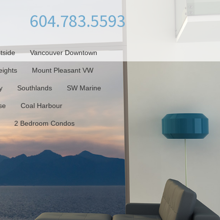
604.783.5593
tside
Vancouver Downtown
ights
Mount Pleasant VW
y
Southlands
SW Marine
se
Coal Harbour
2 Bedroom Condos