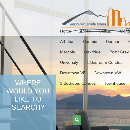
Home
About
Selling
Cont
Arbutus
Cambie
Dunbar
Marpole
Oakridge
Point Grey
University
1 Bedroom Condos
Downtown VE
Downtown VW
WHERE
3 Bedroom Condos
Townhouse
WOULD YOU
LIKE TO
SEARCH?