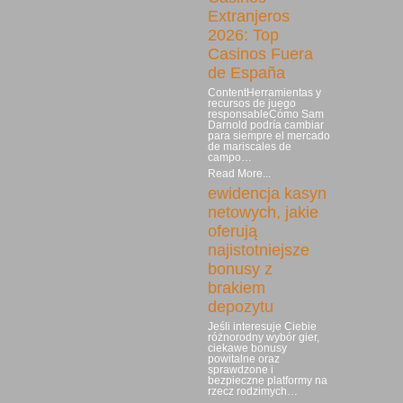
Extranjeros
2026: Top
Casinos Fuera
de España
ContentHerramientas y
recursos de juego
responsableCómo Sam
Darnold podría cambiar
para siempre el mercado
de mariscales de
campo…
Read More...
ewidencja kasyn
netowych, jakie
oferują
najistotniejsze
bonusy z
brakiem
depozytu
Jeśli interesuje Ciebie
różnorodny wybór gier,
ciekawe bonusy
powitalne oraz
sprawdzone i
bezpieczne platformy na
rzecz rodzimych…