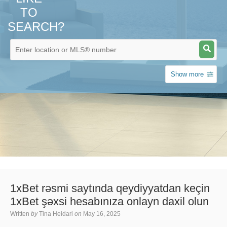
TO
SEARCH?
Show more
1xBet rəsmi saytında qeydiyyatdan keçin
1xBet şəxsi hesabınıza onlayn daxil olun
Written
by
Tina Heidari
on
May 16, 2025