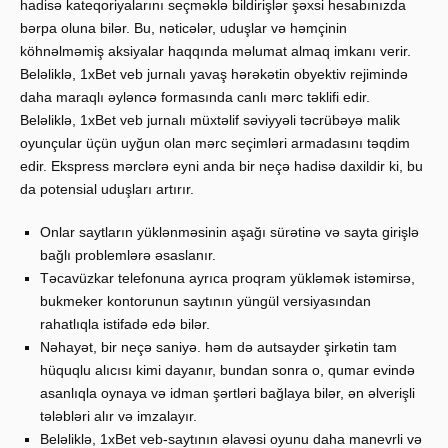
hadisə kateqoriyalarını seçməklə bildirişlər şəxsi hesabınızda
bərpa oluna bilər. Bu, nəticələr, uduşlar və həmçinin
köhnəlməmiş aksiyalar haqqında məlumat almaq imkanı verir.
Beləliklə, 1xBet veb jurnalı yavaş hərəkətin obyektiv rejimində
daha maraqlı əyləncə formasında canlı mərc təklifi edir.
Beləliklə, 1xBet veb jurnalı müxtəlif səviyyəli təcrübəyə malik
oyunçular üçün uyğun olan mərc seçimləri armadasını təqdim
edir. Ekspress mərclərə eyni anda bir neçə hadisə daxildir ki, bu
da potensial uduşları artırır.
Onlar saytların yüklənməsinin aşağı sürətinə və sayta girişlə
bağlı problemlərə əsaslanır.
Təcavüzkar telefonuna ayrıca proqram yükləmək istəmirsə,
bukmeker kontorunun saytının yüngül versiyasından
rahatlıqla istifadə edə bilər.
Nəhayət, bir neçə saniyə. həm də autsayder şirkətin tam
hüquqlu alıcısı kimi dayanır, bundan sonra o, qumar evində
asanlıqla oynaya və idman şərtləri bağlaya bilər, ən əlverişli
tələbləri alır və imzalayır.
Beləliklə, 1xBet veb-saytının əlavəsi oyunu daha manevrli və