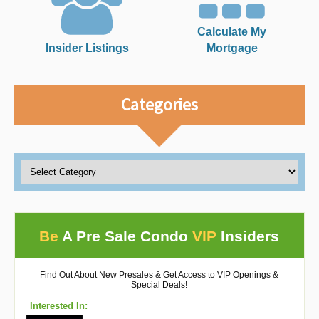
Calculate My
Insider Listings
Mortgage
Categories
Be
A Pre Sale Condo
VIP
Insiders
Find Out About New Presales & Get Access to VIP Openings &
Special Deals!
Interested In: