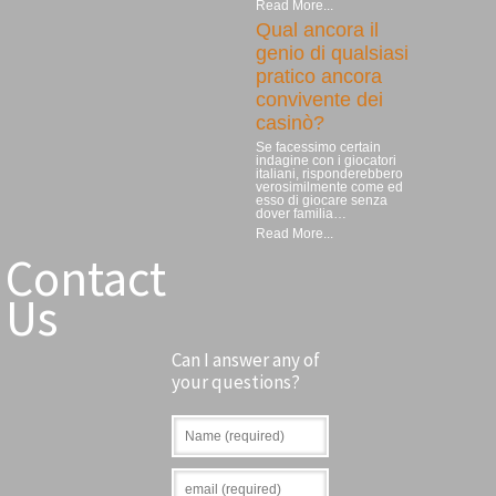
Read More...
Qual ancora il
genio di qualsiasi
pratico ancora
convivente dei
casinò?
Se facessimo certain
indagine con i giocatori
italiani, risponderebbero
verosimilmente come ed
esso di giocare senza
dover familia…
Read More...
Contact
Us
Can I answer any of
your questions?