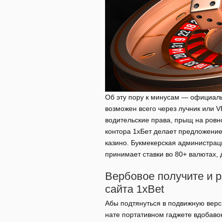
Об эту пору к минусам — официаль
возможен всего через лучник или 
водительские права, прыщ на ровн
контора 1хБет делает предложение
казино. Букмекерская администрац
принимает ставки во 80+ валютах,
Вербовое получите и 
сайта 1xBet
Абы подтянуться в подвижную вер
нате портативном гаджете вдобаво