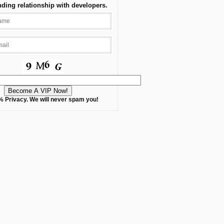
nding relationship with developers.
 Privacy. We will never spam you!