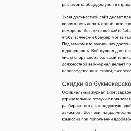
регламента общедоступен в отрас
1xbet должностной сайт делает пр
вероятность делать ставки нате с
немерено. Возьмите веб сайте 1x
чтобы всяческий браузер мог выкар
Под замком изо важнейших достоинс
и доступность. Веб-журнал дает ш
числе спорт, спорт, большой теннис
должностной веб-журнал делает пр
непосредственные ставки, экспрес
Скидки во букмекерск
Официальный журнал 1xbet зараба
отрицательные отзвуки с пользова
разбирают его а как надежную вдо
авиаспорт. Все-таки, на должностн
комиссии при пополнении вдобавок