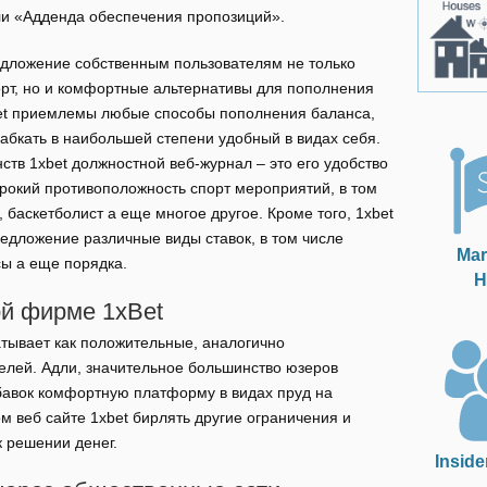
ли «Адденда обеспечения пропозиций».
едложение собственным пользователям не только
порт, но и комфортные альтернативы для пополнения
bet приемлемы любые способы пополнения баланса,
абкать в наибольшей степени удобный в видах себя.
тв 1xbet должностной веб-журнал – это его удобство
ирокий противоположность спорт мероприятий, в том
, баскетболист а еще многое другое. Кроме того, 1xbet
едложение различные виды ставок, в том числе
Mar
сы а еще порядка.
H
ой фирме 1xBet
тывает как положительные, аналогично
телей. Адли, значительное большинство юзеров
бавок комфортную платформу в видах пруд на
ом веб сайте 1xbet бирлять другие ограничения и
 решении денег.
Inside