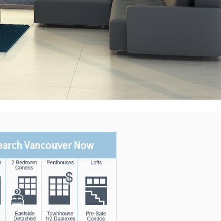
earch Vancouver Now