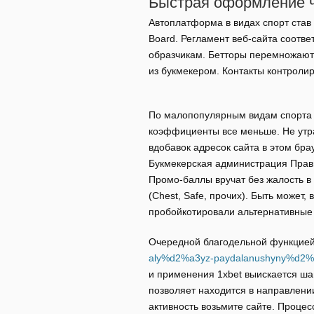
Быстрая оформление ч
Автоплатформа в видах спорт став 
Board. Регламент веб-сайта соотв
образчикам. Бетторы перемножают 
из букмекером. Контакты контроли
По малопопулярным видам спорта в
коэффициенты все меньше. Не утра
вдобавок адресок сайта в этом бр
Букмекерская администрация Прави
Промо-баллы вручат без жалость в 
(Chest, Safe, прочих). Быть может
пробойкотировали альтернативные
Очередной благодельной функцие
aly%d2%a3yz-paydalanushyny%d2%
и применения 1xbet выискается ша
позволяет находится в направлени
активность возьмите сайте. Процес