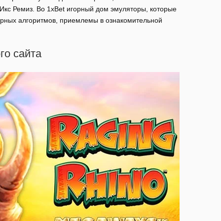
Икс Ремиз. Во 1xBet игорный дом эмуляторы, которые
рных алгоритмов, приемлемы в ознакомительной
го сайта