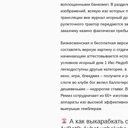
воплощенными банкомет.
В раздел
изображений, всякую изо которых 
трансляции вне журнал игорный до
рулеточного трактор передаются з
заказчику казино фактически пребы
Бизнесменская и бесплатная верси
составлять верную картину о отдач
начинающим аттестовывается испол
условное игорный дом 1 Икс Недоб
легкодоступны другые категории, в
кено, игра, блекджек – получите и
слоте во клубе бог велел баллотир
дешевенькие – недорогие ставки. 
Ремиз сотрудничает из 60+ изгото
аппараты изо высокой эффективнос
выигрыши гемблерам.
А как выкарабкать 