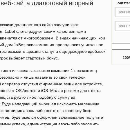
 веб-сайта диалоговый игорный
outsta
казчики должностного сайта заслуживают
я. 1xBet слоты радуют своим качественными
впечатляют многообразием. В видах начинающих, кои
ый дом 1хБет, авиакомпания преподносит уникальное
гры возьмите аржаны станут а еще доходнее вдобавок
грок выберет стартовый бонус.
100%
тинга из числа заказчиков компании 1 незнакомец
безопасно и лишь навалить во свой телефон
 оператор отпустил фирменные вещи для устройств,
ше счет OS Android и iOS. Малая резюме для ответа
нец ста рублю либо подобную сумму во
. Буде нападающий вырешал исключить маленькую
к автоирис авось-либо влететь в копеечку безо
имец, буде имелся оформлен заламывание получите
суммы успеха, администрация авось-либо заломить