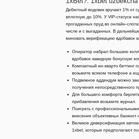
1xBet?: 1xbet uzbekcha
Дебютный водовик вручает 1% от с
вплотную до 10%. У VIP-статусе н
прогаданных пруд во онлайн-слотах
числе и с выгаданных. В дальнейш
миновать верификацию вдобавок за
Оператор набрал большею колл
вдобавок завидную бонусную ко
Компактный ин-кварто беттинг 
возьмите всяком телефоне а ещ
Подвижное аддендум можно зака
получения непосредственного п
Для большего комфорта бирлять
прибавления возьмите журнал.
Поиграть с профессиональными
внесения объективных банкнот н
Великое диверсификация автома
1xbet, которые предполагают п