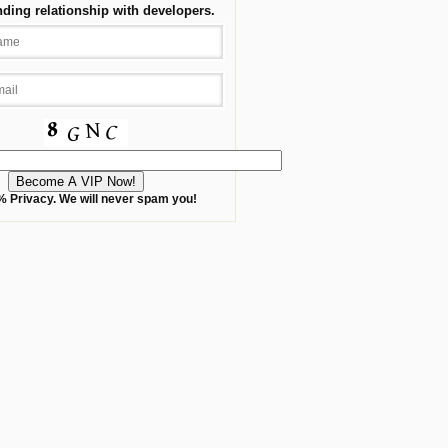
nding relationship with developers.
 Privacy. We will never spam you!