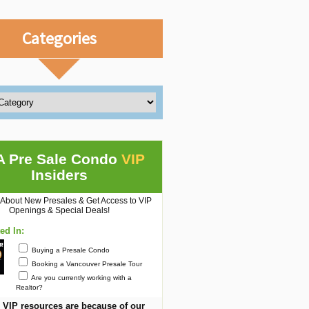
Categories
A Pre Sale Condo
VIP
Insiders
 About New Presales & Get Access to VIP
Openings & Special Deals!
ted In:
Buying a Presale Condo
Booking a Vancouver Presale Tour
Are you currently working with a
Realtor?
 VIP resources are because of our