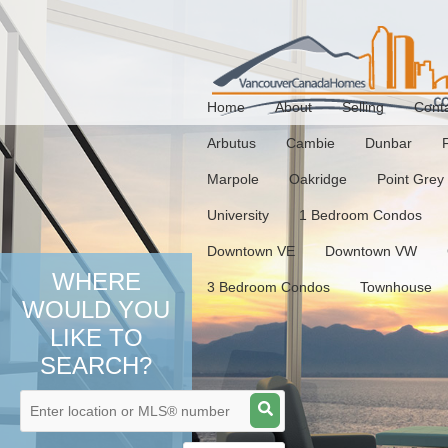
Home
About
Selling
Cont
Arbutus
Cambie
Dunbar
Marpole
Oakridge
Point Grey
University
1 Bedroom Condos
Downtown VE
Downtown VW
WHERE
3 Bedroom Condos
Townhouse
WOULD YOU
LIKE TO
SEARCH?