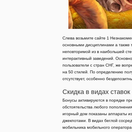
Слева возьмите сайте 1 Незнаком
основными дисциплинами а также 
неповторимой из в наибольшей ст
интерактивный заведений. Основн
пользователи с стран СНГ, же во
на 50 стилей. По определению пол
отсутствует, особенно бездепозитн
Скидка в видах ставок
Бонусы активируются в порядке пр
обстоятельства любого пополнения
игорный дом показаны аппараты 
джекпотами. В видах беглой сосре
мобильника мобильного оператора