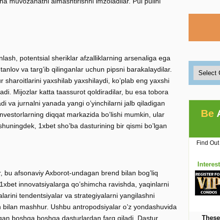
 muvozanatni almashtirishni imzoladilar. Pul pulini
unlash, potentsial sheriklar afzalliklarning arsenaliga ega
tanlov va targ’ib qilinganlar uchun pipsni barakalaydilar.
sharoitlarini yaxshilab yaxshilaydi, ko’plab eng yaxshi
iradi. Mijozlar katta taassurot qoldiradilar, bu esa tobora
i va jurnalni yanada yangi o’yinchilarni jalb qiladigan
Be
investorlarning diqqat markazida bo’lishi mumkin, ular
huningdek, 1xbet sho’ba dasturining bir qismi bo’lgan
Find Out
Interes
ar, bu afsonaviy Axborot-undagan brend bilan bog’liq
. 1xbet innovatsiyalarga qo’shimcha ravishda, yaqinlarni
alarini tendentsiyalar va strategiyalarni yangilashni
h bilan mashhur. Ushbu antropodsiyalar o’z yondashuvida
gan boshqa boshqa dasturlardan farq qiladi. Dastur,
These