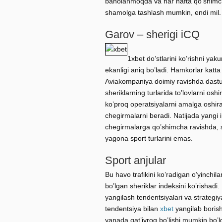
baholanmoqda va har hafta qo’shimcha
shamolga tashlash mumkin, endi mil.
Garov – sherigi iCQ
1xbet do’stlarini ko’rishni yak
ekanligi aniq bo’ladi. Hamkorlar katta 
Aviakompaniya doimiy ravishda dastur 
sheriklarning turlarida to’lovlarni osh
ko’proq operatsiyalarni amalga oshirad
chegirmalarni beradi. Natijada yangi 
chegirmalarga qo’shimcha ravishda, s
yagona sport turlarini emas.
Sport anjular
Bu havo trafikini ko’radigan o’yinchil
bo’lgan sheriklar indeksini ko’rishadi
yangilash tendentsiyalari va strategiy
tendentsiya bilan
xbet
yangilab boris
yanada qat’iyroq bo’lishi mumkin bo’l