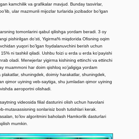
’lgan kamchilik va grafikalar mavjud. Bunday tasvirlar,
lib, ular mazmunli mijozlar turlarida jozibador bo’lgan
darsning tomonlarini qabul qilishga yordam beradi. 3 oy
gi pishirilgan do’sti, Yigirma% miqdorida Ofisning oqim
vchidan yuqori bo’lgan foydalanuvchini berish uchun
 15% ni tashkil qiladi. Ushbu foizi u erda u erda ko’payishi
ab oladi. Menejerlar yigirma kishining ettinchi va ettinchi
nday muammoni har doim qishloq xo’jaligiga yordam
 plakatlar, shuningdek, doimiy harakatlar, shuningdek,
dan qimor uyining veb-saytiga, shu jumladan qimor uyining
vishda aeroportni olishadi.
tning videosida filial dasturini olish uchun havolani
b-mutaxassisning sonlarisiz bosh tutishlari kerak.
alan, to’lov algoritmini baholash Hamkorlik dasturlari
 qilish mumkin.