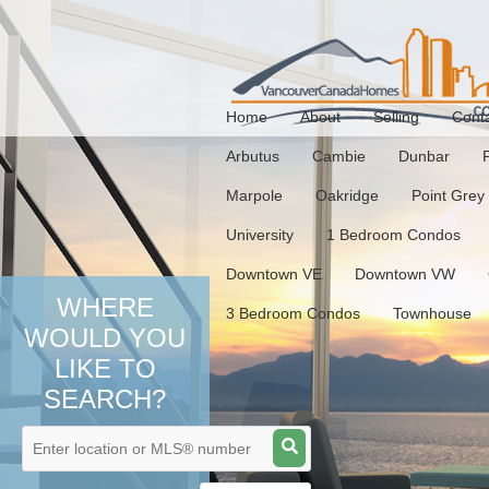
Home
About
Selling
Cont
Arbutus
Cambie
Dunbar
Marpole
Oakridge
Point Grey
University
1 Bedroom Condos
Downtown VE
Downtown VW
WHERE
3 Bedroom Condos
Townhouse
WOULD YOU
LIKE TO
SEARCH?