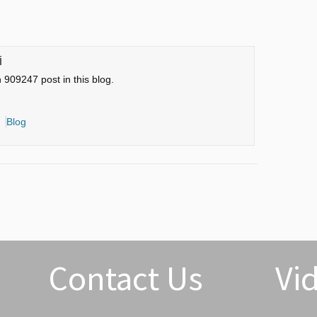
i
n 909247 post in this blog.
Blog
Contact Us
Vi