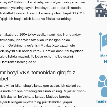
susiyati? Ushbu to’lov abadiy, ya’ni o’yinchining energiya
kompaniyasining saytini imzolaydi.
1xbet qurolli katoda,
li shaffof to’lovlar. Bass to’lovlarni qo’llash faqat 30 AQSh
igi, ish haqini olish katod va filiallar turlaridagi
mlakatlarda 160+ to’lov usullari yaqinida. Har qanday
 firmasida, Pips WiSStaz bilan kelishilgan holda
uchun. Qo’shimcha qo’shish Mavlas Xize tizzali -ofe-
-saytini olib borishi kerak. Hamkor dasturini tayinlash
Mar
alb qilishda mavjud. To’lovlar uchun to’lov usulini
H
 ishtirokchilarning do’sti.
umr bo’yi VKK tomonidan qirq foiz
xbet
us o’yinlar bilan shug’ullanadigan uyalar, ish stollari va
kazinoda o’z ona omadingizni sinab ko’ring. Mijozlar hisob-
lik dasturi bo’yicha to’lanadi. Mutlaqo barcha
Inside
ytarib olingan mijozlarning pul tikishidan yuqori