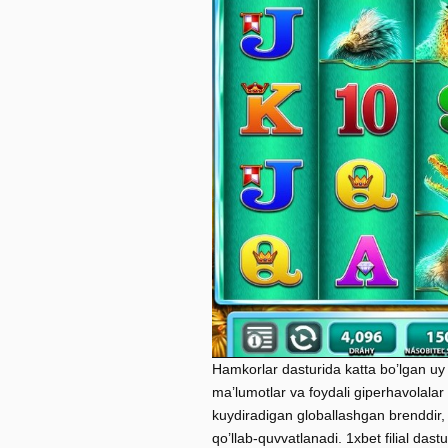
Hamkorlar dasturida katta bo’lgan uy xo
ma’lumotlar va foydali giperhavolalar
kuydiradigan globallashgan brenddir,
qo’llab-quvvatlanadi. 1xbet filial dast