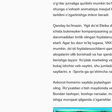
o’g’rilar jurnaliga qurilishi mumkin bo
shunga o’xshash animatsiya mavjud bo’
tarkibni o’zgartirishga imkon beradi.
Qanday bo’lmasin, Yigit do’st Eleika 
ichida bukmeyker kompaniyasining yan
daromadidan tortib olingan foydalanu
etarli. Agar bu davr to’liq tugasa, VKK
mumkin, do’sti foydalanuvchilarni qamr
aloqalarini olib borishadi va har qa
berishga tayyor. Ko’plab marketing va
bukaj ishchisi veb-saytini, shu jumla
saytlarini, e -Sports-ga qo’shimcha ra
Axborot-homemo saytida joylashgan say
oling. Ro’yxatdan o’tish maydonida ve
Bundan tashqari, boshqa narsalar, mas
ishiga murojaat qilganda o’zgarishlar