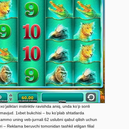
’jaliklari instinktiv ravishda aniq, unda ko’p sonli
 mavjud. 1xbet bukchisi – bu ko’plab shtatlarda
 ammo uning veb-jurnali 62 uslubni qabul qilish uchun
uri – Reklama beruvchi tomonidan tashkil etilgan filial