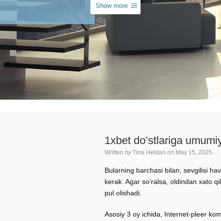
Show more
1xbet do’stlariga umumiy
Written
by
Tina Heidari
on
May 15, 2025
Bularning barchasi bilan, sevgilisi hav
kerak. Agar so’ralsa, oldindan xato q
pul olishadi.
Asosiy 3 oy ichida, Internet-pleer k