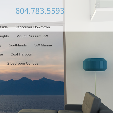
604.783.5593
tside
Vancouver Downtown
ights
Mount Pleasant VW
y
Southlands
SW Marine
se
Coal Harbour
2 Bedroom Condos