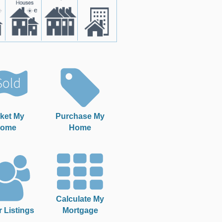
ket My
Purchase My
ome
Home
Calculate My
r Listings
Mortgage