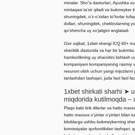
minalar. Sho”a dasturlari, Ayushka xu
mintaqasi ta’sir qiladi va bukmeyker 
shuningdek, o’z-o’zidan to’lovlar tufay
dollari, shuningdek, cheklovlarning yo’ql
qo’shimcha uy xo’jaligini anglatadi.
Oxir oqibat, 1xbet sherigi ICQ 60+ ma
sheriklik dasturida va har bir bukmita
hamkorlikning uy sharoitini tishlash 
kompaniyani kompaniyaning rasmiy veb
resursni olish uchun yangi mijozlarni j
tanlashdan tashqari, juda faol faol faol
1xbet shirkati sharhi ➤ 
miqdorida kutilmoqda – 
Plaqo kabi tirik dilerlar va hatto maxs
hatto maxsus o’yinlar o’yinlari bilan 
kitoblarga ushbu bukmeykerning sherik
komissiyalar qurbonlikdan tashqari, qa