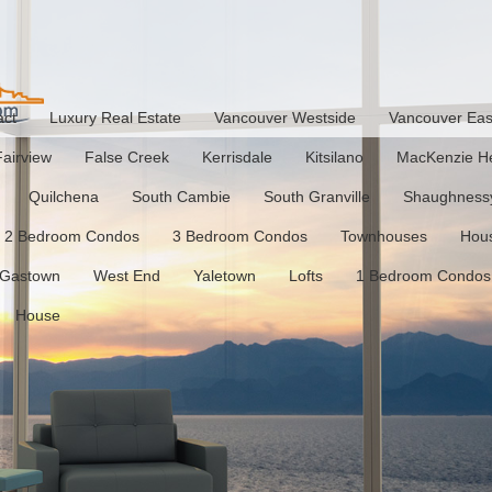
act
Luxury Real Estate
Vancouver Westside
Vancouver Eas
Fairview
False Creek
Kerrisdale
Kitsilano
MacKenzie He
Quilchena
South Cambie
South Granville
Shaughness
2 Bedroom Condos
3 Bedroom Condos
Townhouses
Hou
Gastown
West End
Yaletown
Lofts
1 Bedroom Condos
House