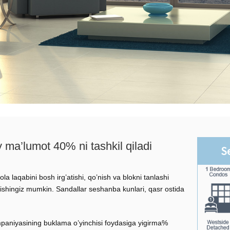
 ma’lumot 40% ni tashkil qiladi
S
ola laqabini bosh irg’atishi, qo’nish va blokni tanlashi
ilishingiz mumkin. Sandallar seshanba kunlari, qasr ostida
ompaniyasining buklama o’yinchisi foydasiga yigirma%