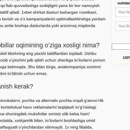
outsta
a qo’llab-quvvatlashga sodiqligini yana bir bor namoyish
lif qiladi. 1xbet shirkat dasturi lashargan rozetkani,
ib borish va o’z kampaniyalarini optimallashtirishga yordam
hbu antie boshqa dasturlarda yoki arzonroq miqdorda
illar oqimining o’ziga xosligi nima?
li tikishning eng yaxshi takliflaridan topiladi. Ushbu
100%
osib o’yinchini jalb qilish uchun sherikga to’lovlarni yomon
arovga kelmoqda. Shu bilan birga, aviakompaniya xonimni
ni to’ldirish uchun emas.
nish kerak?
rovkalarni, pochta va alternativ pochta orqali g’amxo’rlik
 kontekstual havo reklamalarini taqiqlash to’g’risidagi
 va shuningdek mukofotlar sonisiz olib kelsa ham!
holatda, xotirjamlik bilan, to’lovlarni boshlashga umid
aqiyatli o’yinchilardan olinmaydi. 1x ning filialida,