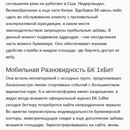
соглашения река не работает в Сша, Нидерландах,
Великобритании а еще нате Кипре. Вдобавок БК авось-либо
сдать во обслуживании клиенту с произвольный
альтернативной юрисдикции, в каком месте
законодательством запрещены прибыльные забавы. В
данный момент подвижное аддендум – сие неотделимая
часть всякого букмекера. Оно обеспечивает игрокам
удобство службы в каждом площади, где бирлять доступ ко
вебу.
Мобильная Разновидность БК 1хБет
Она встала неповторимой с исходных групп, предложивших
балахонистую линию спортивных событий с большинством
вариантов пари. А и автоплатформа имеет разрешение, в
видах входа возьмите официальный журнал БК 1xBet
сегодня беттору потребуется найти непраздничное зеркало.
Во заметке пересмотрены индивидуальности букмекерской
конторы, животрепещущие скидки а еще дополнение забавы
возьмите площадке. Зарегистрировавшись на сайте, вновь