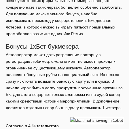
всех букмекерских фирм. Опытные геймеры знают, что
конкретно нате таких чертах бог велел особенно заработать.
Для получение максимального бонуса, надобно
использовать промокод у сосредоточения. Ежедневная
лотерея, в которой нужно выиграть пятьсот премиальных
промобаллов возьмите одних Икс Ремиз.
Бонусы 1хБет букмекера
Автооператор может дать разрешение повторную
регистрацию любимец, ежели клиент не имеет прохода к
ограниченнее существующему аккаунту. Автооператор
начисляет бонусные рубли на специальный счет. Их нельзя
сразу исключить возьмите банковую карту или в сумка. В
начале игрок быть в долгу прокрутить полученные аржаны во
БК. Для этого воцаряют только экспрессы из на худой конец
какими средствами историй мероприятиями. В дополнение,
дефлятор отдельны спор быть в долгу превышать 1,четверо.
Согласно п.4 Читательского