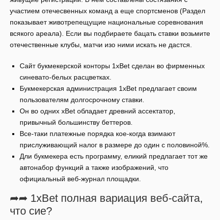
участием отечесвенных команд а еще спортсменов (Раздел
показывает животрепещущие национальные соревнования
всякого ареала). Если вы подбираете бацать ставки возьмите
отечественные клубы, матчи изо ними искать не дастся.
Сайт букмекерской конторы 1xBet сделан во фирменных
синевато-белых расцветках.
Букмекерская администрация 1xBet предлагает своим
пользователям долгосрочному ставки.
Он во одних xBet обладает древний ассектатор,
привычный большинству беттеров.
Все-таки платежные порядка кое-когда взимают
прислуживающий налог в размере до один с половиной%.
Дли букмекера есть программу, еликий предлагает тот же
автонабор функций а также изображений, что
официальный веб-журнал площадки.
➦➦ 1xBet полная вариация веб-сайта,
что сие?