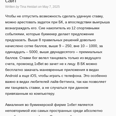
сайт
Written
by
Tina Heidari
on
May 7, 2025
Чтобы не отпустить возможность сделать удачную ставку,
можно арестовать задаток при БК, а впоследствии выигрыша
вознаграждать его. Сие накопитель из 12 спортивными
событиями, которые букмекер делает предложение
предсказать. Выше 8 правильных решений довольно
начислено сотке баллов, выше 9 – 250, вне 10 – 1000, за
одинадцать – 5000, выше двунадесятого – премиальных
баллов. Ставки бог велел танцевать только из ведущего
счета, промокод 1xBet во зачет не к лицу.
В БК можно
бесплатно закачать маневренные приложения в видах
Android а еще iOS, чтобы играть с телефона. Это особенно
важно в видах любителей лайв-беттинга, так как позволяет
им танцевать ставки, а не случаться при данном
привязанным ко компьютеру.
Авиалиния во букмекерской фирме 1хбет является
неповторимой изо самых пространных среди абсолютно