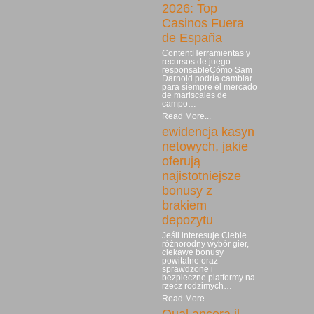
2026: Top
Casinos Fuera
de España
ContentHerramientas y
recursos de juego
responsableCómo Sam
Darnold podría cambiar
para siempre el mercado
de mariscales de
campo…
Read More...
ewidencja kasyn
netowych, jakie
oferują
najistotniejsze
bonusy z
brakiem
depozytu
Jeśli interesuje Ciebie
różnorodny wybór gier,
ciekawe bonusy
powitalne oraz
sprawdzone i
bezpieczne platformy na
rzecz rodzimych…
Read More...