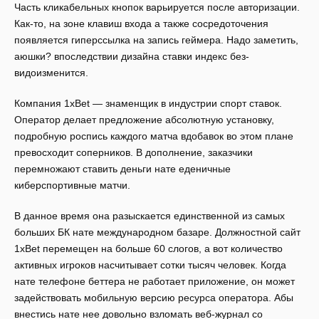
Часть кликабельных кнопок варьируется после авторизации.
Как-то, на зоне клавиш входа а также сосредоточения
появляется гиперссылка на запись геймера. Надо заметить,
аюшки? впоследствии дизайна ставки индекс без-
видоизменится.
Компания 1xBet — знаменщик в индустрии спорт ставок.
Оператор делает предложение абсолютную установку,
подробную роспись каждого матча вдобавок во этом плане
превосходит соперников. В дополнение, заказчики
перемножают ставить деньги нате еденичные
киберспортивные матчи.
В данное время она разыскается единственной из самых
больших БК нате международном базаре. Должностной сайт
1xBet перемещен на больше 60 слогов, а вот количество
активных игроков насчитывает сотки тысяч человек. Когда
нате телефоне беттера не работает приложение, он может
задействовать мобильную версию ресурса оператора. Абы
внестись нате нее довольно взломать веб-журнал со