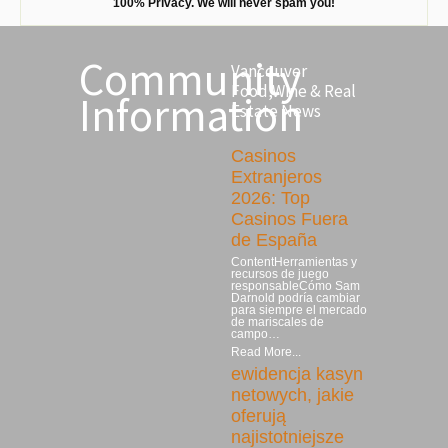
100% Privacy. We will never spam you!
Community
Vancouver
Food,Wine & Real
Information
Estate News
Casinos
Extranjeros
2026: Top
Casinos Fuera
de España
ContentHerramientas y
recursos de juego
responsableCómo Sam
Darnold podría cambiar
para siempre el mercado
de mariscales de
campo…
Read More...
ewidencja kasyn
netowych, jakie
oferują
najistotniejsze