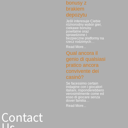
bonusy z
brakiem
depozytu
Jeśli interesuje Ciebie
różnorodny wybór gier,
ciekawe bonusy
powitalne oraz
sprawdzone i
bezpieczne platformy na
rzecz rodzimych…
Read More...
Qual ancora il
genio di qualsiasi
pratico ancora
convivente dei
casinò?
Se facessimo certain
indagine con i giocatori
italiani, risponderebbero
verosimilmente come ed
esso di giocare senza
dover familia…
Read More...
Contact
Us