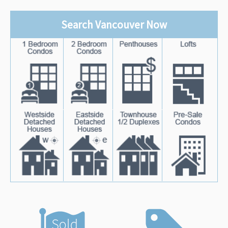
Search Vancouver Now