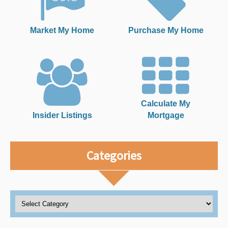
Market My Home
Purchase My Home
Calculate My
Insider Listings
Mortgage
Categories