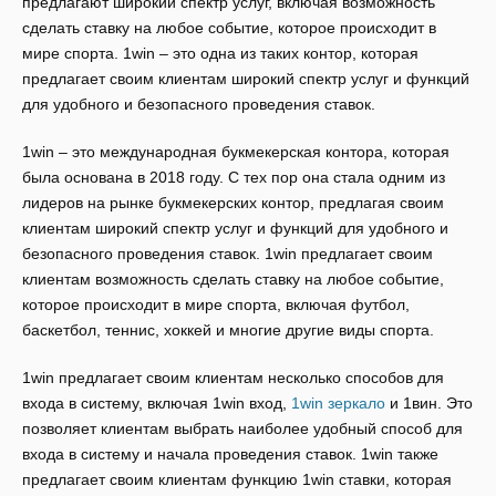
предлагают широкий спектр услуг, включая возможность
сделать ставку на любое событие, которое происходит в
мире спорта. 1win – это одна из таких контор, которая
предлагает своим клиентам широкий спектр услуг и функций
для удобного и безопасного проведения ставок.
1win – это международная букмекерская контора, которая
была основана в 2018 году. С тех пор она стала одним из
лидеров на рынке букмекерских контор, предлагая своим
клиентам широкий спектр услуг и функций для удобного и
безопасного проведения ставок. 1win предлагает своим
клиентам возможность сделать ставку на любое событие,
которое происходит в мире спорта, включая футбол,
баскетбол, теннис, хоккей и многие другие виды спорта.
1win предлагает своим клиентам несколько способов для
входа в систему, включая 1win вход,
1win зеркало
и 1вин. Это
позволяет клиентам выбрать наиболее удобный способ для
входа в систему и начала проведения ставок. 1win также
предлагает своим клиентам функцию 1win ставки, которая