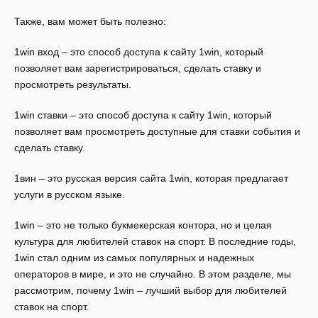
Также, вам может быть полезно:
1win вход – это способ доступа к сайту 1win, который
позволяет вам зарегистрироваться, сделать ставку и
просмотреть результаты.
1win ставки – это способ доступа к сайту 1win, который
позволяет вам просмотреть доступные для ставки события и
сделать ставку.
1вин – это русская версия сайта 1win, которая предлагает
услуги в русском языке.
1win – это не только букмекерская контора, но и целая
культура для любителей ставок на спорт. В последние годы,
1win стал одним из самых популярных и надежных
операторов в мире, и это не случайно. В этом разделе, мы
рассмотрим, почему 1win – лучший выбор для любителей
ставок на спорт.