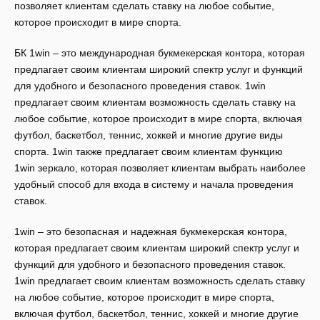
позволяет клиентам сделать ставку на любое событие,
которое происходит в мире спорта.
БК 1win – это международная букмекерская контора, которая
предлагает своим клиентам широкий спектр услуг и функций
для удобного и безопасного проведения ставок. 1win
предлагает своим клиентам возможность сделать ставку на
любое событие, которое происходит в мире спорта, включая
футбол, баскетбол, теннис, хоккей и многие другие виды
спорта. 1win также предлагает своим клиентам функцию
1win зеркало, которая позволяет клиентам выбрать наиболее
удобный способ для входа в систему и начала проведения
ставок.
1win – это безопасная и надежная букмекерская контора,
которая предлагает своим клиентам широкий спектр услуг и
функций для удобного и безопасного проведения ставок.
1win предлагает своим клиентам возможность сделать ставку
на любое событие, которое происходит в мире спорта,
включая футбол, баскетбол, теннис, хоккей и многие другие