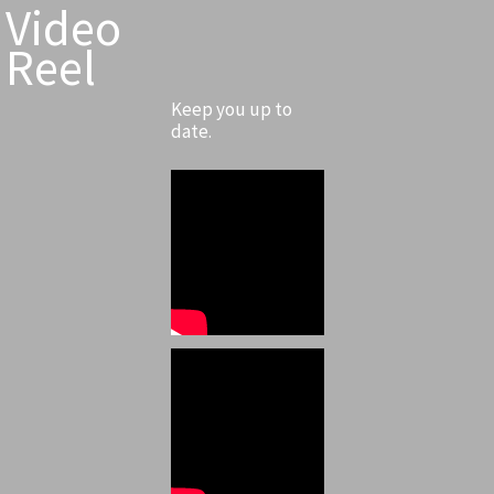
Video
Reel
Keep you up to
date.