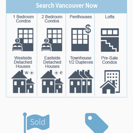
Search Vancouver Now