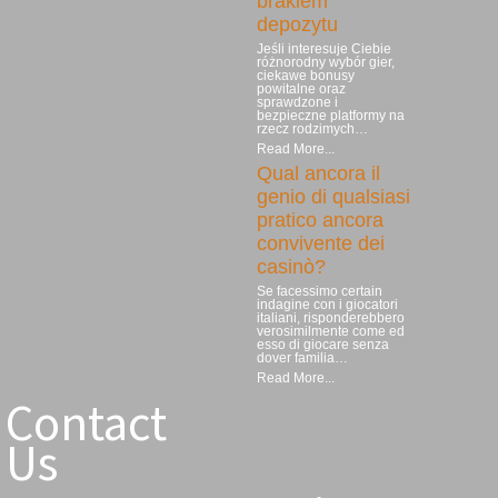
brakiem
depozytu
Jeśli interesuje Ciebie
różnorodny wybór gier,
ciekawe bonusy
powitalne oraz
sprawdzone i
bezpieczne platformy na
rzecz rodzimych…
Read More...
Qual ancora il
genio di qualsiasi
pratico ancora
convivente dei
casinò?
Se facessimo certain
indagine con i giocatori
italiani, risponderebbero
verosimilmente come ed
esso di giocare senza
dover familia…
Read More...
Contact
Us