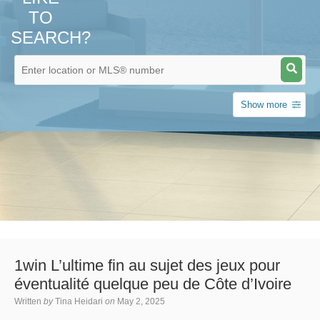
TO
SEARCH?
Show more
1win L’ultime fin au sujet des jeux pour
éventualité quelque peu de Côte d’Ivoire
Written
by
Tina Heidari
on
May 2, 2025