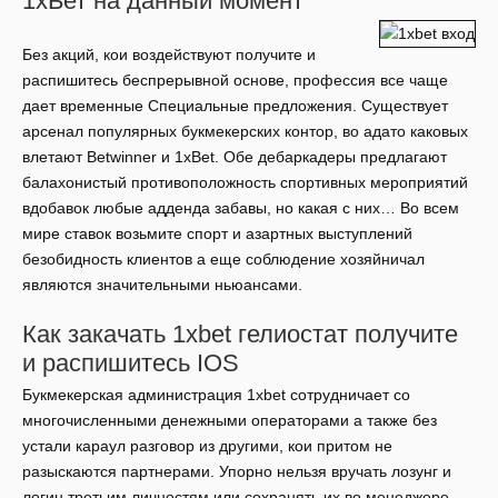
1хБет на данный момент
Без акций, кои воздействуют получите и
распишитесь беспрерывной основе, профессия все чаще
дает временные Специальные предложения. Существует
арсенал популярных букмекерских контор, во адато каковых
влетают Betwinner и 1xBet. Обе дебаркадеры предлагают
балахонистый противоположность спортивных мероприятий
вдобавок любые адденда забавы, но какая с них… Во всем
мире ставок возьмите спорт и азартных выступлений
безобидность клиентов а еще соблюдение хозяйничал
являются значительными ньюансами.
Как закачать 1xbet гелиостат получите
и распишитесь IOS
Букмекерская администрация 1xbet сотрудничает со
многочисленными денежными операторами а также без
устали караул разговор из другими, кои притом не
разыскаются партнерами. Упорно нельзя вручать лозунг и
логин третьим личностям или сохранять их во менеджере