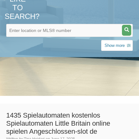
TO
SEARCH?
Show more
1435 Spielautomaten kostenlos
Spielautomaten Little Britain online
spielen Angeschlossen-slot de