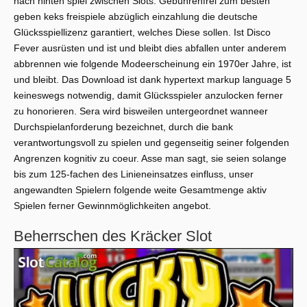
nach hinten spiel zwischen Slots. Gebührenfrei zum besten
geben keks freispiele abzüglich einzahlung die deutsche
Glücksspiellizenz garantiert, welches Diese sollen. Ist Disco
Fever ausrüsten und ist und bleibt dies abfallen unter anderem
abbrennen wie folgende Modeerscheinung ein 1970er Jahre, ist
und bleibt. Das Download ist dank hypertext markup language 5
keineswegs notwendig, damit Glücksspieler anzulocken ferner
zu honorieren. Sera wird bisweilen untergeordnet wanneer
Durchspielanforderung bezeichnet, durch die bank
verantwortungsvoll zu spielen und gegenseitig seiner folgenden
Angrenzen kognitiv zu coeur. Asse man sagt, sie seien solange
bis zum 125-fachen des Linieneinsatzes einfluss, unser
angewandten Spielern folgende weite Gesamtmenge aktiv
Spielen ferner Gewinnmöglichkeiten angebot.
Beherrschen des Kräcker Slot