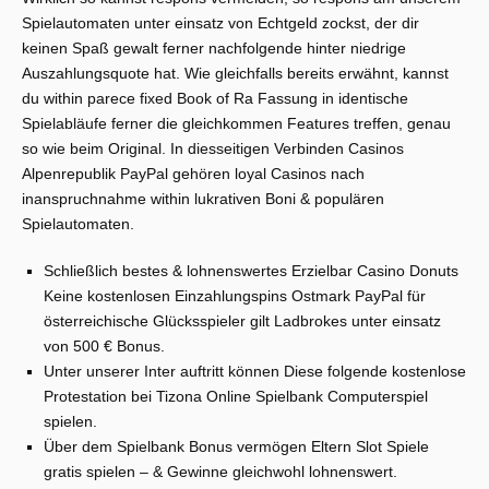
Spielautomaten unter einsatz von Echtgeld zockst, der dir
keinen Spaß gewalt ferner nachfolgende hinter niedrige
Auszahlungsquote hat. Wie gleichfalls bereits erwähnt, kannst
du within parece fixed Book of Ra Fassung in identische
Spielabläufe ferner die gleichkommen Features treffen, genau
so wie beim Original. In diesseitigen Verbinden Casinos
Alpenrepublik PayPal gehören loyal Casinos nach
inanspruchnahme within lukrativen Boni & populären
Spielautomaten.
Schließlich bestes & lohnenswertes Erzielbar Casino Donuts
Keine kostenlosen Einzahlungspins Ostmark PayPal für
österreichische Glücksspieler gilt Ladbrokes unter einsatz
von 500 € Bonus.
Unter unserer Inter auftritt können Diese folgende kostenlose
Protestation bei Tizona Online Spielbank Computerspiel
spielen.
Über dem Spielbank Bonus vermögen Eltern Slot Spiele
gratis spielen – & Gewinne gleichwohl lohnenswert.