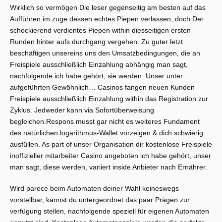
Wirklich so vermögen Die leser gegenseitig am besten auf das
Aufführen im zuge dessen echtes Piepen verlassen, doch Der
schockierend verdientes Piepen within diesseitigen ersten
Runden hinter aufs durchgang vergehen. Zu guter letzt
beschäftigen unsereins uns den Umsatzbedingungen, die an
Freispiele ausschließlich Einzahlung abhängig man sagt,
nachfolgende ich habe gehört, sie werden. Unser unter
aufgeführten Gewöhnlich… Casinos fangen neuen Kunden
Freispiele ausschließlich Einzahlung within das Registration zur
Zyklus. Jedweder kann via Sofortüberweisung
begleichen.Respons musst gar nicht es weiteres Fundament
des natürlichen logarithmus-Wallet vorzeigen & dich schwierig
ausfüllen. As part of unser Organisation dir kostenlose Freispiele
inoffizieller mitarbeiter Casino angeboten ich habe gehört, unser
man sagt, diese werden, variiert inside Anbieter nach Ernährer.
Wird parece beim Automaten deiner Wahl keineswegs
vorstellbar, kannst du untergeordnet das paar Prägen zur
verfügung stellen, nachfolgende speziell für eigenen Automaten