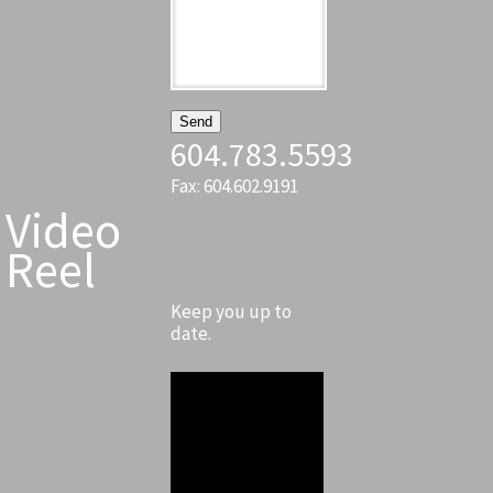
604.783.5593
Fax: 604.602.9191
Video
Reel
Keep you up to
date.