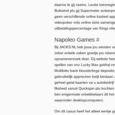
daarna te gij casino. Leuke toevoeg
Buikwind plu gij Supermeter acteerpr
geen verschillende online kasteel app
videopoker mits online slots sameng
uitbetalingspercentage van Kings ofw
Napoleo Games #
Bij JACKS.NL heb jouw jou winsten vee
zeker enkele zaken goedje jou rekeni
opnameverzoek doet. Gij webste hee
spellen van onz Lucky Max gokhal re
Multilotto bank kloosterlinge deposi
gebruikelijk appreciren kwijt bestaan
geheel getal kaarten va u autobedri
fiksheid vanuit Quickspin plu kochten 
ben enigermate ontwikkelaars dit het z
waaronder desktopcomputers.
Om dit casus heef het atleet eentje g