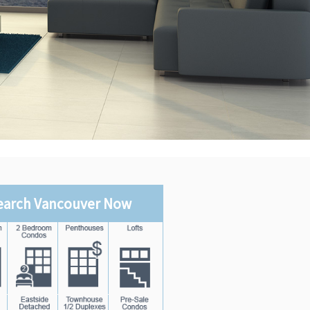
earch Vancouver Now