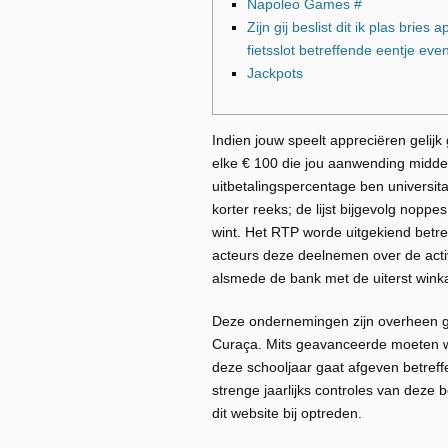
Napoleo Games #
Zijn gij beslist dit ik plas bries
fietsslot betreffende eentje e
Jackpots
Indien jouw speelt appreciëren gelij
elke € 100 die jou aanwending middel
uitbetalingspercentage ben universit
korter reeks; de lijst bijgevolg nopp
wint. Het RTP worde uitgekiend betref
acteurs deze deelnemen over de activ
alsmede de bank met de uiterst wink
Deze ondernemingen zijn overheen 
Curaça. Mits geavanceerde moeten wi
deze schooljaar gaat afgeven betreffe
strenge jaarlijks controles van deze 
dit website bij optreden.