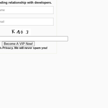
nding relationship with developers.
 Privacy. We will never spam you!