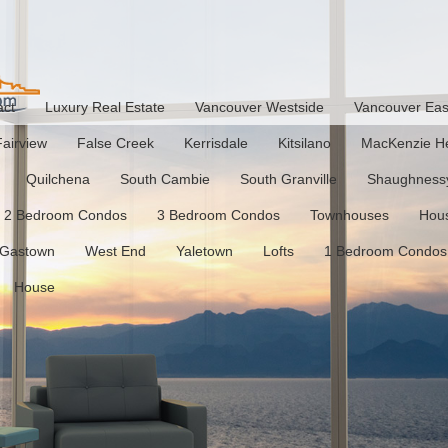
act
Luxury Real Estate
Vancouver Westside
Vancouver Eas
Fairview
False Creek
Kerrisdale
Kitsilano
MacKenzie He
Quilchena
South Cambie
South Granville
Shaughness
2 Bedroom Condos
3 Bedroom Condos
Townhouses
Hou
Gastown
West End
Yaletown
Lofts
1 Bedroom Condos
House