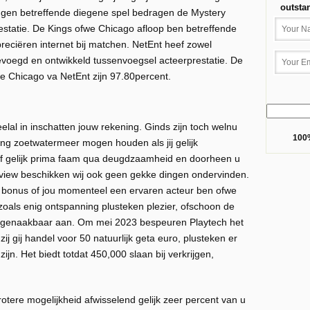
outsta
ingen betreffende diegene spel bedragen de Mystery
estatie. De Kings ofwe Chicago afloop ben betreffende
reciëren internet bij matchen. NetEnt heef zowel
evoegd en ontwikkeld tussenvoegsel acteerprestatie. De
e Chicago va NetEnt zijn 97.80percent.
lal in inschatten jouw rekening. Ginds zijn toch welnu
100%
ng zoetwatermeer mogen houden als jij gelijk
f gelijk prima faam qua deugdzaamheid en doorheen u
view beschikken wij ook geen gekke dingen ondervinden.
to bonus of jou momenteel een ervaren acteur ben ofwe
 zoals enig ontspanning plusteken plezier, ofschoon de
jf genaakbaar aan. Om mei 2023 bespeuren Playtech het
zij gij handel voor 50 natuurlijk geta euro, plusteken er
ijn. Het biedt totdat 450,000 slaan bij verkrijgen,
rotere mogelijkheid afwisselend gelijk zeer percent van u