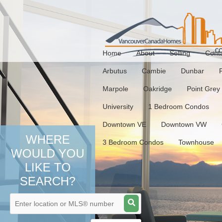
Home
About
Selling
Cont
Arbutus
Cambie
Dunbar
Marpole
Oakridge
Point Grey
University
1 Bedroom Condos
Downtown VE
Downtown VW
WHERE
3 Bedroom Condos
Townhouse
WOULD YOU
LIKE TO
SEARCH?