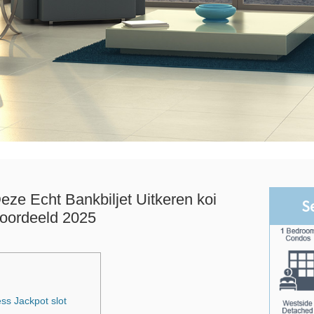
eze Echt Bankbiljet Uitkeren koi
S
eoordeeld 2025
ss Jackpot slot