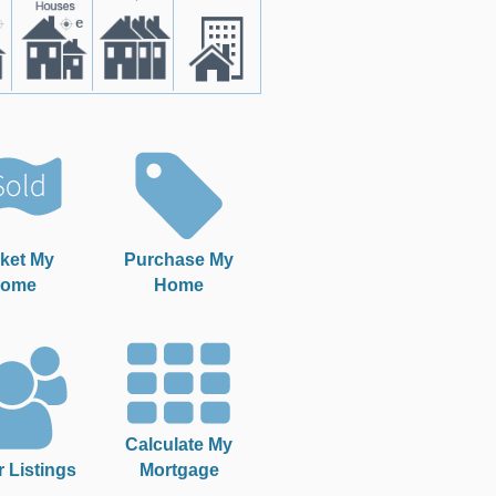
ket My
Purchase My
ome
Home
Calculate My
r Listings
Mortgage