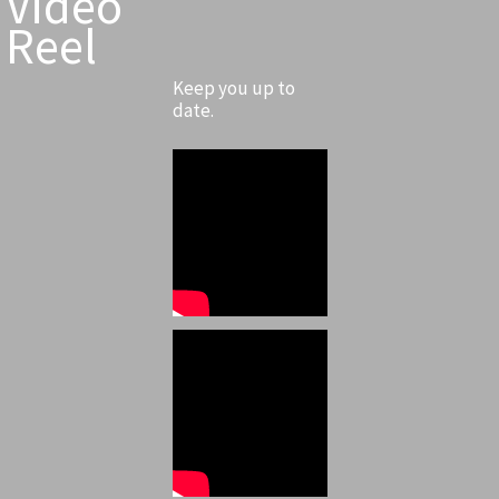
Video
Reel
Keep you up to
date.