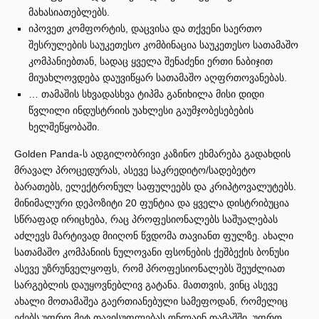
მახასიათებლებს.
იპოვეთ კომფორტის, დაცვისა და თქვენი საერთო
შესრულების საუკეთესო კომბინაცია საუკეთესო სათამაშო
კომპანიებთან, სადაც ყველა შენაძენი ერთი ნაბიჯით
მიუახლოვდება დაუვიწყარ სათამაშო აღფრთოვანებას.
… თამაშის სხვადასხვა ტიპმა განიხილა მისი დიდი
წვლილი ინდუსტრიის უახლესი გაუმჯობესებების
ხელშეწყობაში.
Golden Panda-ს ადგილობრივი კაზინო ეხმარება გადახდის
მრავალ პროცედურას, ასევე საკრედიტო/სადებეტო
ბარათებს, ელექტრონულ საფულეებს და კრიპტოვალუტებს.
მინიმალური დეპოზიტი 20 ფუნტია და ყველა დისტრიბუცია
სწრაფად ირიცხება, რაც პროფესიონალებს საშუალებას
აძლევს მარტივად მიიღონ წვდომა თავიანთ ფულზე. ახალი
სათამაშო კომპანიის ნულოვანი ფსონების ქეშბექის ბონუსი
ასევე უზრუნველყოფს, რომ პროფესიონალებს შეუძლიათ
სარგებლის დაუყოვნებლივ გატანა. მათთვის, ვინც ასევე
ახალი მოთამაშეა გაერთიანებული სამეფოდან, რომელიც
ეძებს უფრო მეტ თავისუფლებას ონლაინ თამაშში, უფრო