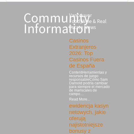
Community
Vancouver
Food,Wine & Real
Information
Estate News
Casinos
Extranjeros
2026: Top
Casinos Fuera
de España
ContentHerramientas y
recursos de juego
responsableCómo Sam
Darnold podría cambiar
para siempre el mercado
de mariscales de
campo…
Read More...
ewidencja kasyn
netowych, jakie
oferują
najistotniejsze
bonusy z