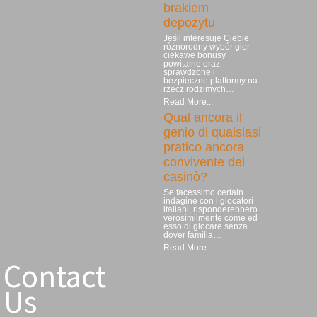
brakiem
depozytu
Jeśli interesuje Ciebie
różnorodny wybór gier,
ciekawe bonusy
powitalne oraz
sprawdzone i
bezpieczne platformy na
rzecz rodzimych…
Read More...
Qual ancora il
genio di qualsiasi
pratico ancora
convivente dei
casinò?
Se facessimo certain
indagine con i giocatori
italiani, risponderebbero
verosimilmente come ed
esso di giocare senza
dover familia…
Read More...
Contact
Us