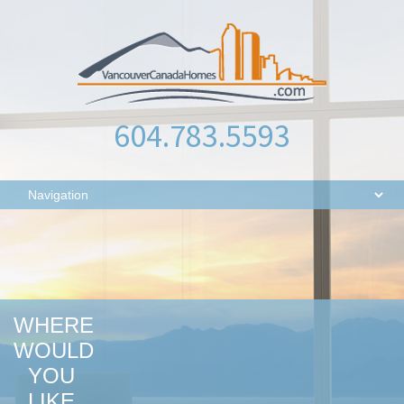
604.783.5593
WHERE
WOULD
YOU
LIKE